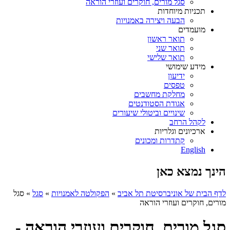
סגל מורים, חוקרים ועוזרי הוראה
תכניות מיוחדות
הבעה ויצירה באמנויות
מועמדים
תואר ראשון
תואר שני
תואר שלישי
מידע שימושי
ידיעון
טפסים
מחלקת מחשבים
אגודת הסטודנטים
שינויים וביטולי שיעורים
לקהל הרחב
ארכיונים וגלריות
קתדרות ומכונים
English
הינך נמצא כאן
לדף הבית של אוניברסיטת תל אביב
»
הפקולטה לאמנויות
»
סגל
»
סגל
מורים, חוקרים ועוזרי הוראה
סגל מורים, חוקרים ועוזרי הוראה -