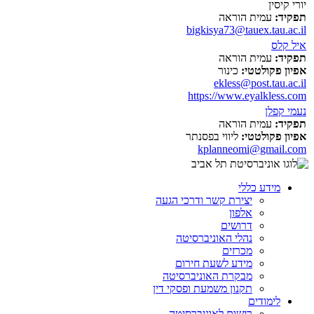
יורי קיסין
תפקיד:
עמית הוראה
bigkisya73@tauex.tau.ac.il
איל קלס
תפקיד:
עמית הוראה
אפיון פקולטטי:
כינור
ekless@post.tau.ac.il
https://www.eyalkless.com
נעמי קפלן
תפקיד:
עמית הוראה
אפיון פקולטטי:
ליווי בפסנתר
kplanneomi@gmail.com
מידע כללי
יצירת קשר ודרכי הגעה
אלפון
דרושים
נהלי האוניברסיטה
מכרזים
מידע לשעת חירום
מבקרת האוניברסיטה
תקנון משמעת ופסקי דין
לימודים
רישום לאוניברסיטה