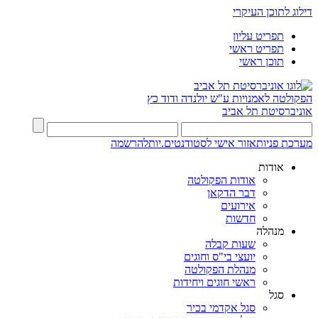
דילוג לתוכן העיקרי
תפריט עליון
תפריט ראשי
תוכן ראשי
הפקולטה לאמנויות
ע"ש יולנדה ודוד כץ
אוניברסיטת תל אביב
מערכת פניות
אזור אישי לסטודנטים.יות
להרשמה
אודות
אודות הפקולטה
דבר הדקאן
אירועים
חדשות
מנהלה
שעות קבלה
יועצי בי"ס וחוגים
מנהלת הפקולטה
ראשי חוגים ויחידות
סגל
סגל אקדמי בכיר