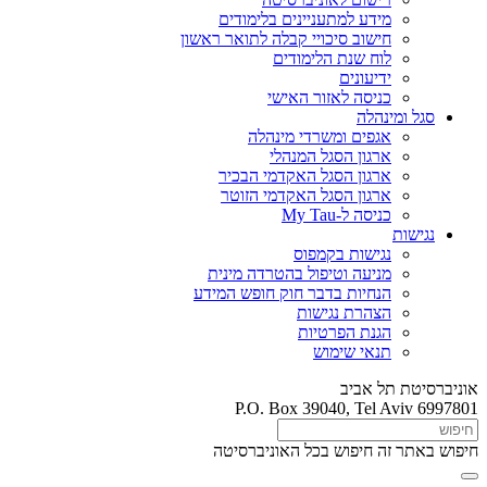
מידע למתעניינים בלימודים
חישוב סיכויי קבלה לתואר ראשון
לוח שנת הלימודים
ידיעונים
כניסה לאזור האישי
סגל ומינהלה
אגפים ומשרדי מינהלה
ארגון הסגל המנהלי
ארגון הסגל האקדמי הבכיר
ארגון הסגל האקדמי הזוטר
כניסה ל-My Tau
נגישות
נגישות בקמפוס
מניעה וטיפול בהטרדה מינית
הנחיות בדבר חוק חופש המידע
הצהרת נגישות
הגנת הפרטיות
תנאי שימוש
אוניברסיטת תל אביב
P.O. Box 39040, Tel Aviv 6997801
חיפוש באתר זה
חיפוש בכל האוניברסיטה