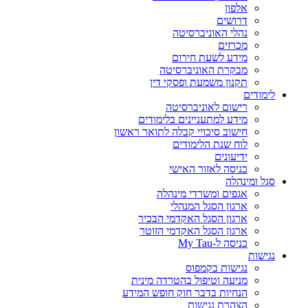
אלפון
דרושים
נהלי האוניברסיטה
מכרזים
מידע לשעת חירום
מבקרת האוניברסיטה
תקנון משמעת ופסקי דין
לימודים
רישום לאוניברסיטה
מידע למתעניינים בלימודים
חישוב סיכויי קבלה לתואר ראשון
לוח שנת הלימודים
ידיעונים
כניסה לאזור האישי
סגל ומינהלה
אגפים ומשרדי מינהלה
ארגון הסגל המנהלי
ארגון הסגל האקדמי הבכיר
ארגון הסגל האקדמי הזוטר
כניסה ל-My Tau
נגישות
נגישות בקמפוס
מניעה וטיפול בהטרדה מינית
הנחיות בדבר חוק חופש המידע
הצהרת נגישות