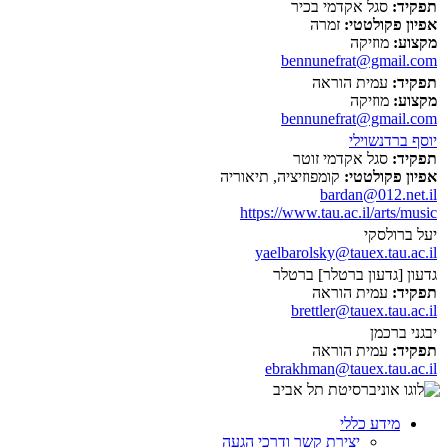
תפקיד:
סגל אקדמי בכיר
אפיון פקולטטי:
זמרה
מקצוע:
מוזיקה
bennunefrat@gmail.com
תפקיד:
עמית הוראה
מקצוע:
מוזיקה
bennunefrat@gmail.com
יוסף ברדנשוילי
תפקיד:
סגל אקדמי זוטר
אפיון פקולטטי:
קומפוזיציה, תיאוריה
bardan@012.net.il
https://www.tau.ac.il/arts/music
יעל ברולסקי
yaelbarolsky@tauex.tau.ac.il
גדעון [גדעון ברטלר] ברטלר
תפקיד:
עמית הוראה
brettler@tauex.tau.ac.il
יבגני ברכמן
תפקיד:
עמית הוראה
ebrakhman@tauex.tau.ac.il
מידע כללי
יצירת קשר ודרכי הגעה