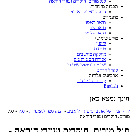
סגל מורים, חוקרים ועוזרי הוראה
תכניות מיוחדות
הבעה ויצירה באמנויות
מועמדים
תואר ראשון
תואר שני
תואר שלישי
מידע שימושי
ידיעון
טפסים
מחלקת מחשבים
אגודת הסטודנטים
שינויים וביטולי שיעורים
לקהל הרחב
ארכיונים וגלריות
קתדרות ומכונים
English
הינך נמצא כאן
לדף הבית של אוניברסיטת תל אביב
»
הפקולטה לאמנויות
»
סגל
»
סגל
מורים, חוקרים ועוזרי הוראה
סגל מורים, חוקרים ועוזרי הוראה -