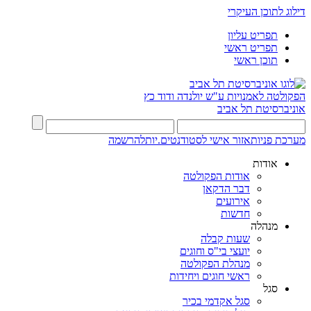
דילוג לתוכן העיקרי
תפריט עליון
תפריט ראשי
תוכן ראשי
הפקולטה לאמנויות
ע"ש יולנדה ודוד כץ
אוניברסיטת תל אביב
מערכת פניות
אזור אישי לסטודנטים.יות
להרשמה
אודות
אודות הפקולטה
דבר הדקאן
אירועים
חדשות
מנהלה
שעות קבלה
יועצי בי"ס וחוגים
מנהלת הפקולטה
ראשי חוגים ויחידות
סגל
סגל אקדמי בכיר