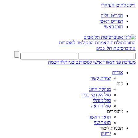
דילוג לתוכן העיקרי
תפריט עליון
תפריט ראשי
תוכן ראשי
החוג לתולדות האמנות
הפקולטה לאמנויות
אוניברסיטת תל אביב
מערכת פניות
אזור אישי לסטודנטים.יות
להרשמה
אודות
יצירת קשר
סגל
מנהלת החוג
סגל אקדמי בכיר
סגל מנהלי
סגל הוראה
מועמדים
תואר ראשון
תואר שני
תכניות לימוד
ידיעון