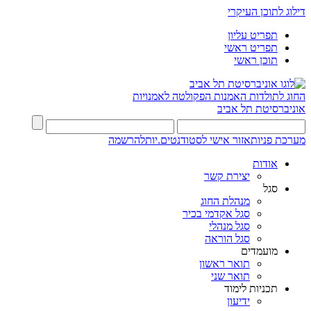
דילוג לתוכן העיקרי
תפריט עליון
תפריט ראשי
תוכן ראשי
החוג לתולדות האמנות
הפקולטה לאמנויות
אוניברסיטת תל אביב
מערכת פניות
אזור אישי לסטודנטים.יות
להרשמה
אודות
יצירת קשר
סגל
מנהלת החוג
סגל אקדמי בכיר
סגל מנהלי
סגל הוראה
מועמדים
תואר ראשון
תואר שני
תכניות לימוד
ידיעון