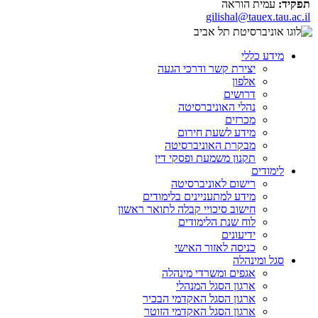
תפקיד:
עמית הוראה
gilishal@tauex.tau.ac.il
מידע כללי
יצירת קשר ודרכי הגעה
אלפון
דרושים
נהלי האוניברסיטה
מכרזים
מידע לשעת חירום
מבקרת האוניברסיטה
תקנון משמעת ופסקי דין
לימודים
רישום לאוניברסיטה
מידע למתעניינים בלימודים
חישוב סיכויי קבלה לתואר ראשון
לוח שנת הלימודים
ידיעונים
כניסה לאזור האישי
סגל ומינהלה
אגפים ומשרדי מינהלה
ארגון הסגל המנהלי
ארגון הסגל האקדמי הבכיר
ארגון הסגל האקדמי הזוטר