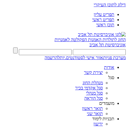
דילוג לתוכן העיקרי
תפריט עליון
תפריט ראשי
תוכן ראשי
החוג לתולדות האמנות
הפקולטה לאמנויות
אוניברסיטת תל אביב
מערכת פניות
אזור אישי לסטודנטים.יות
להרשמה
אודות
יצירת קשר
סגל
מנהלת החוג
סגל אקדמי בכיר
סגל מנהלי
סגל הוראה
מועמדים
תואר ראשון
תואר שני
תכניות לימוד
ידיעון