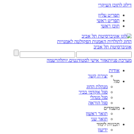
דילוג לתוכן העיקרי
תפריט עליון
תפריט ראשי
תוכן ראשי
החוג לתולדות האמנות
הפקולטה לאמנויות
אוניברסיטת תל אביב
מערכת פניות
אזור אישי לסטודנטים.יות
להרשמה
אודות
יצירת קשר
סגל
מנהלת החוג
סגל אקדמי בכיר
סגל מנהלי
סגל הוראה
מועמדים
תואר ראשון
תואר שני
תכניות לימוד
ידיעון