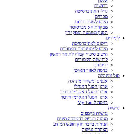
אלפון
דרושים
נהלי האוניברסיטה
מכרזים
מידע לשעת חירום
מבקרת האוניברסיטה
תקנון משמעת ופסקי דין
לימודים
רישום לאוניברסיטה
מידע למתעניינים בלימודים
חישוב סיכויי קבלה לתואר ראשון
לוח שנת הלימודים
ידיעונים
כניסה לאזור האישי
סגל ומינהלה
אגפים ומשרדי מינהלה
ארגון הסגל המנהלי
ארגון הסגל האקדמי הבכיר
ארגון הסגל האקדמי הזוטר
כניסה ל-My Tau
נגישות
נגישות בקמפוס
מניעה וטיפול בהטרדה מינית
הנחיות בדבר חוק חופש המידע
הצהרת נגישות