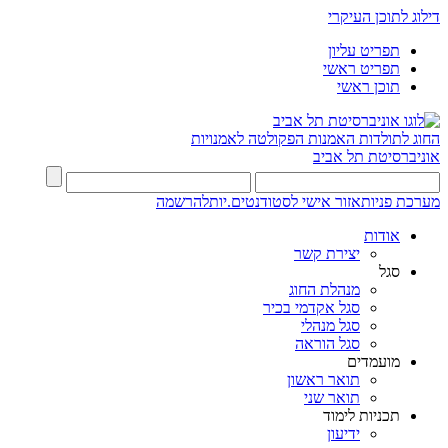
דילוג לתוכן העיקרי
תפריט עליון
תפריט ראשי
תוכן ראשי
החוג לתולדות האמנות
הפקולטה לאמנויות
אוניברסיטת תל אביב
מערכת פניות
אזור אישי לסטודנטים.יות
להרשמה
אודות
יצירת קשר
סגל
מנהלת החוג
סגל אקדמי בכיר
סגל מנהלי
סגל הוראה
מועמדים
תואר ראשון
תואר שני
תכניות לימוד
ידיעון