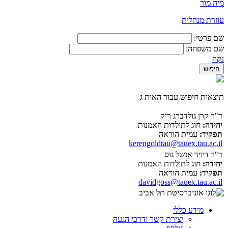
מיה מור
​עוזרת מנהלית
שם פרטי:
שם משפחה:
נקה
תוצאות חיפוש עבור האות ג
ד"ר קרן גולדברג ריק
יחידה:
חוג לתולדות האמנות
תפקיד:
עמית הוראה
kerengoldtau@tauex.tau.ac.il
ד"ר דיויד אנשל גוס
יחידה:
חוג לתולדות האמנות
תפקיד:
עמית הוראה
davidgoss@tauex.tau.ac.il
מידע כללי
יצירת קשר ודרכי הגעה