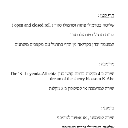
תוף קטן
:
שליטה בטרמולו פתוח וטרמולו סגור (
open and closed roll
)
הכנת תרגיל בטרמולו סגור .
המועמד יבחן בקריאה מן הדף בתרגיל עם מקצבים משתנים.
מרימבה
:
יצירה ב 4 מקלות ברמת קושי כגון
Leyenda-Albebiz
או
The
dream of the sherry blossom K.Abe
יצירה למרימבה או קסילופון ב 2 מקלות
טימפני
:
יצירה לטימפני , או אטיוד לטימפני
שליטה בטרמולו ובכוון הטימפני