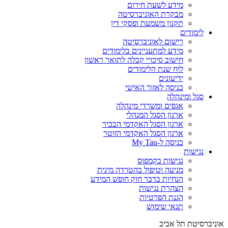
מידע לשעת חירום
מבקרת האוניברסיטה
תקנון משמעת ופסקי דין
לימודים
רישום לאוניברסיטה
מידע למתעניינים בלימודים
חישוב סיכויי קבלה לתואר ראשון
לוח שנת הלימודים
ידיעונים
כניסה לאזור האישי
סגל ומינהלה
אגפים ומשרדי מינהלה
ארגון הסגל המנהלי
ארגון הסגל האקדמי הבכיר
ארגון הסגל האקדמי הזוטר
כניסה ל-My Tau
נגישות
נגישות בקמפוס
מניעה וטיפול בהטרדה מינית
הנחיות בדבר חוק חופש המידע
הצהרת נגישות
הגנת הפרטיות
תנאי שימוש
אוניברסיטת תל אביב