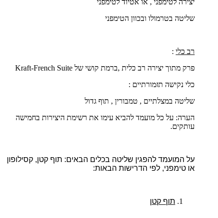
יצירה לטימפני , או אטיוד לטימפני
שליטה בטרמולו ובכוון הטימפני
רב כלי
:
פרק מתוך יצירה רב כלית ,ברמת קושי של
French Suite
-
Kraft
כלי נקישה תזמורתיים :
שליטה במצלתיים , טמבורין , תוף גדול
הערה: על כל מועמד להביא עימו את רשימת היצירות בחמישה
עותקים.
על המועמד להפגין שליטה בכלים הבאים: תוף קטן, קסילופון
או טימפני, לפי הדרישות הבאות:
תוף קטן