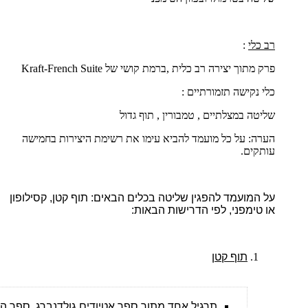
רב כלי
:
פרק מתוך יצירה רב כלית ,ברמת קושי של
French Suite
-
Kraft
כלי נקישה תזמורתיים :
שליטה במצלתיים , טמבורין , תוף גדול
הערה: על כל מועמד להביא עימו את רשימת היצירות בחמישה
עותקים.
על המועמד להפגין שליטה בכלים הבאים: תוף קטן, קסילופון
או טימפני, לפי הדרישות הבאות:
תוף קטן
תרגיל אחד מתוך ספר אטיודים גולדנברג, ספר הונג