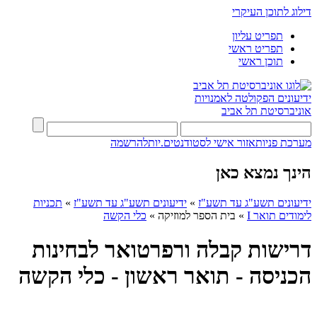
דילוג לתוכן העיקרי
תפריט עליון
תפריט ראשי
תוכן ראשי
ידיעונים
הפקולטה לאמנויות
אוניברסיטת תל אביב
מערכת פניות
אזור אישי לסטודנטים.יות
להרשמה
הינך נמצא כאן
ידיעונים תשע"ג עד תשע"ז
»
ידיעונים תשע"ג עד תשע"ז
»
תכניות
לימודים תואר I
»
בית הספר למוזיקה
»
כלי הקשה
דרישות קבלה ורפרטואר לבחינות
הכניסה - תואר ראשון - כלי הקשה