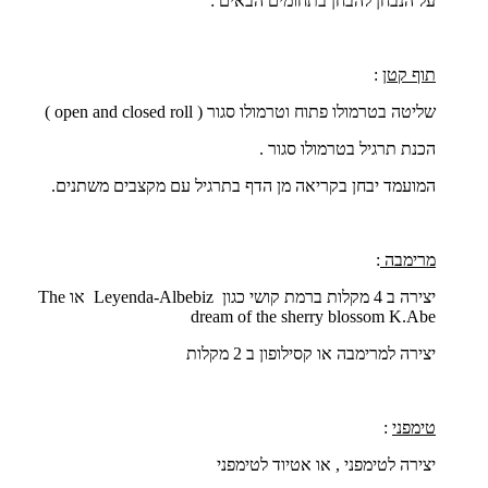
על הנבחן להבחן בתחומים הבאים :
תוף קטן
:
שליטה בטרמולו פתוח וטרמולו סגור (
open and closed roll
)
הכנת תרגיל בטרמולו סגור .
המועמד יבחן בקריאה מן הדף בתרגיל עם מקצבים משתנים.
מרימבה
:
יצירה ב 4 מקלות ברמת קושי כגון
Leyenda-Albebiz
או
The
dream of the sherry blossom K.Abe
יצירה למרימבה או קסילופון ב 2 מקלות
טימפני
:
יצירה לטימפני , או אטיוד לטימפני