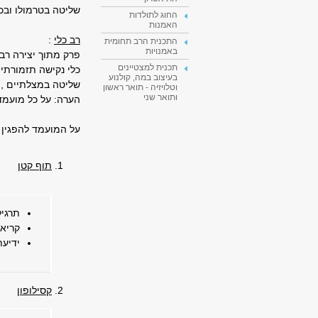
שליטה בטרמולו ובכו
החוג לתולדות
האמנות
רב כלי
:
התכנית הרב תחומית
באמנויות
פרק מתוך יצירה רב
תכנית למצטיינים
כלי נקישה תזמורתיי
בעיצוב במה, קולנוע
שליטה במצלתיים , ט
וטלויזיה - תואר ראשון
ותואר שני
הערה: על כל מועמד
על המועמד להפגין ש
תוף קטן
תרגיל
קריאה
ידיעת
קסילופון