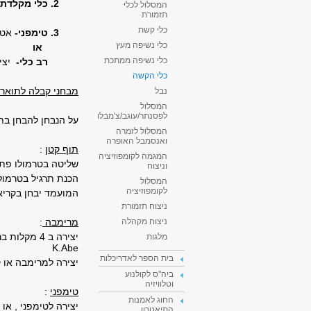
2. כלי מקלדת
המסלול לכלי
תזמורת
כלי קשת
3. טימפני-
אטיוד/ יצי
כלי נשיפה מעץ
או
כלי נשיפה ממתכת
רב כלי-
יצי
כלי הקשה
מבחני קבלה לתואר 
נבל
המסלול
לפסנתר/עוגב/צ'מבלו
על הנבחן להבחן בת
המסלול לזמרה
ואנסמבל האופרה
תוף קטן
:
המגמה לקומפוזיציה
שליטה בטרמולו פתוח
וניצוח
הכנת תרגיל בטרמולו
המסלול
לקומפוזיציה
המועמד יבחן בקריא
ניצוח תזמורת
מרימבה
:
ניצוח מקהלה
יצירה ב 4 מקלות ברמת קושי כגון
מלגות
K.Abe
בית הספר לאדריכלות
יצירה למרימבה או קסילופ
ביה"ס לקולנוע
וטלוויזיה
טימפני
:
החוג לאמנות
יצירה לטימפני , או 
התיאטרון