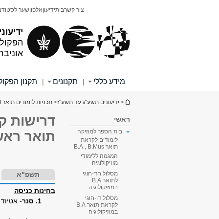
תוכן
תפריט
צור קשר
בית
ידיעון
אלפון
שער לסטודנ
עליון
ראשי
ידיעוני
הפקולט
אוניבר
מידע כללי
תקנונים
תקנון הפקו
|
|
הינך נמצא כאן
>
ידיעונים תשע"ג עד תשע"ז
>
תכניות לימודים תואר I
דרישות קב
ראשי
בית הספר למוזיקה
תואר ראשו
לימודים לקראת
תואר B.A., B.Mus
המגמה ללימודי
מוזיקולוגיה
מסלול חד-חוגי
תשפ"א
לתואר B.A
במוזיקולוגיה
בחינות כניסה
מסלול דו-חוגי
1. סנר
- אטיוד
לקראת תואר B.A
במוזיקולוגיה