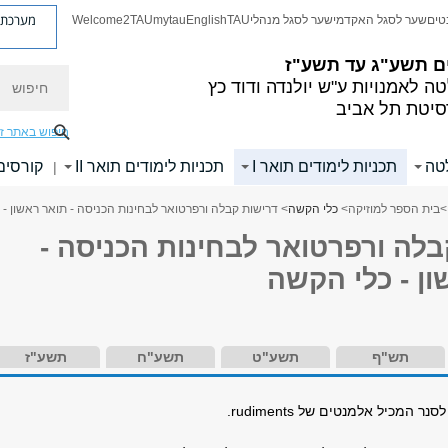
מערכת פ
טים
שער לסגל האקדמי
שער לסגל מנהלי
TAU
English
mytau
Welcome2TAU
ם
תשע"ג עד תשע"ז
חיפוש
ה לאמנויות
ע"ש יולנדה ודוד כץ
סיטת תל אביב
חיפוש באתר ז
לטה
תכניות לימודים תואר I
תכניות לימודים תואר II
קורסים
|
>
בית הספר למוזיקה
>
כלי הקשה
> דרישות קבלה ורפרטואר לבחינות הכניסה - תואר ראשון -
לה ורפרטואר לבחינות הכניסה -
ן - כלי הקשה
תש"ף
תשע"ט
תשע"ח
תשע"ז
 לסנר המכיל אלמנטים של
rudiments
.