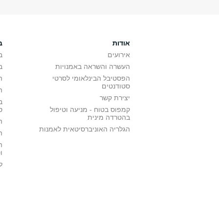
אודות
ב
אירועים
ב
העשרה והשראה באמנויות
ב
הפסטיבל הבינלאומי לסרטי
ה
סטודנטים
ה
יצירת קשר
ב
קמפוס בטוח - מניעה וטיפול
ס
בהטרדה מינית
ה
הגלריה האוניברסיטאית לאמנות
ה
ה
ו
ל