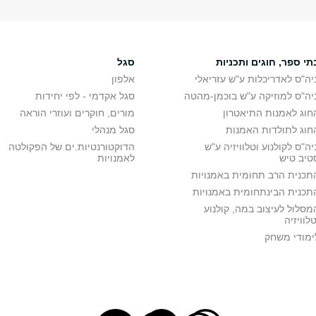
תי ספר, חוגים ותכניות
סגל
יה"ס לאדריכלות ע"ש עזריאלי
אלפון
יה"ס למוזיקה ע"ש בוכמן-מהטה
סגל אקדמי - לפי יחידות
חוג לאמנות התיאטרון
מורים, חוקרים ועוזרי הוראה
חוג לתולדות האמנות
סגל מנהלי
יה"ס לקולנוע וטלוויזיה ע"ש
הדוקטורנטיות.ים של הפקולטה
טיב טיש
לאמנויות
תכנית הרב תחומית באמנויות
תכנית הבינתחומית באמנויות
מסלול לעיצוב במה, קולנוע
טלוויזיה
ימודי משחק