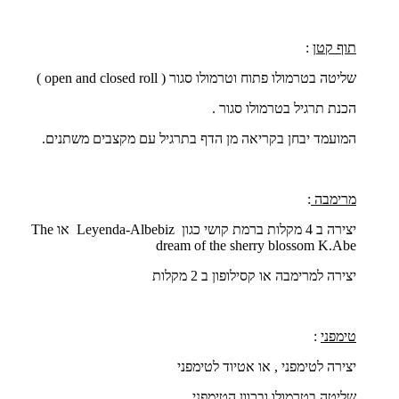
תוף קטן
:
שליטה בטרמולו פתוח וטרמולו סגור (
open and closed roll
)
הכנת תרגיל בטרמולו סגור .
המועמד יבחן בקריאה מן הדף בתרגיל עם מקצבים משתנים.
מרימבה
:
יצירה ב 4 מקלות ברמת קושי כגון
Leyenda-Albebiz
או
The
dream of the sherry blossom K.Abe
יצירה למרימבה או קסילופון ב 2 מקלות
טימפני
:
יצירה לטימפני , או אטיוד לטימפני
שליטה בטרמולו ובכוון הטימפני