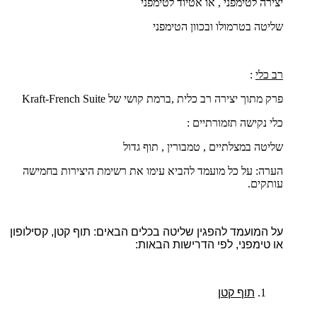
יצירה לטימפני , או אטיוד לטימפני
שליטה בטרמולו ובכוון הטימפני
רב כלי
:
פרק מתוך יצירה רב כלית ,ברמת קושי של
French Suite
-
Kraft
כלי נקישה תזמורתיים :
שליטה במצלתיים , טמבורין , תוף גדול
הערה: על כל מועמד להביא עימו את רשימת היצירות בחמישה
עותקים.
על המועמד להפגין שליטה בכלים הבאים: תוף קטן, קסילופון
או טימפני, לפי הדרישות הבאות:
תוף קטן