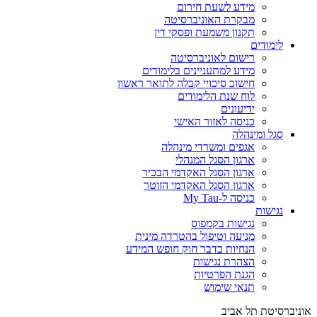
מידע לשעת חירום
מבקרת האוניברסיטה
תקנון משמעת ופסקי דין
לימודים
רישום לאוניברסיטה
מידע למתעניינים בלימודים
חישוב סיכויי קבלה לתואר ראשון
לוח שנת הלימודים
ידיעונים
כניסה לאזור האישי
סגל ומינהלה
אגפים ומשרדי מינהלה
ארגון הסגל המנהלי
ארגון הסגל האקדמי הבכיר
ארגון הסגל האקדמי הזוטר
כניסה ל-My Tau
נגישות
נגישות בקמפוס
מניעה וטיפול בהטרדה מינית
הנחיות בדבר חוק חופש המידע
הצהרת נגישות
הגנת הפרטיות
תנאי שימוש
אוניברסיטת תל אביב