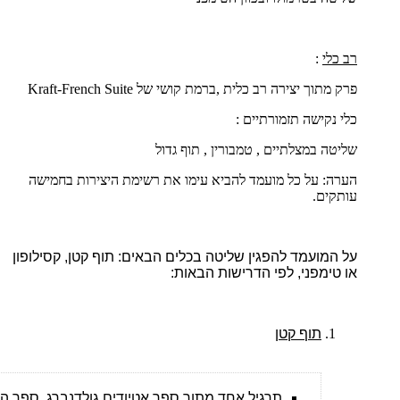
רב כלי
:
פרק מתוך יצירה רב כלית ,ברמת קושי של
French Suite
-
Kraft
כלי נקישה תזמורתיים :
שליטה במצלתיים , טמבורין , תוף גדול
הערה: על כל מועמד להביא עימו את רשימת היצירות בחמישה
עותקים.
על המועמד להפגין שליטה בכלים הבאים: תוף קטן, קסילופון
או טימפני, לפי הדרישות הבאות:
תוף קטן
תרגיל אחד מתוך ספר אטיודים גולדנברג, ספר הונג