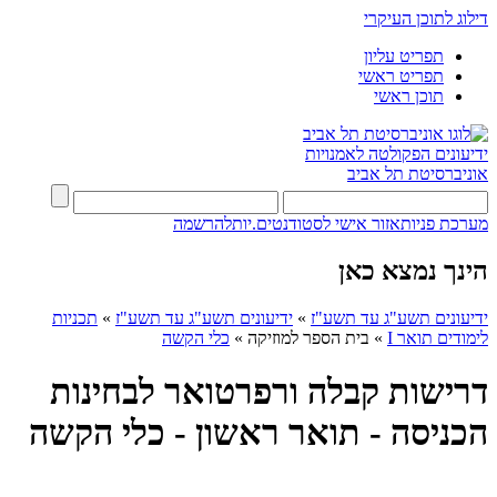
דילוג לתוכן העיקרי
תפריט עליון
תפריט ראשי
תוכן ראשי
ידיעונים
הפקולטה לאמנויות
אוניברסיטת תל אביב
מערכת פניות
אזור אישי לסטודנטים.יות
להרשמה
הינך נמצא כאן
ידיעונים תשע"ג עד תשע"ז
»
ידיעונים תשע"ג עד תשע"ז
»
תכניות
לימודים תואר I
»
בית הספר למוזיקה
»
כלי הקשה
דרישות קבלה ורפרטואר לבחינות
הכניסה - תואר ראשון - כלי הקשה