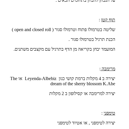
על הנבחן להבחן בתחומים הבאים :
תוף קטן
:
שליטה בטרמולו פתוח וטרמולו סגור (
open and closed roll
)
הכנת תרגיל בטרמולו סגור .
המועמד יבחן בקריאה מן הדף בתרגיל עם מקצבים משתנים.
מרימבה
:
יצירה ב 4 מקלות ברמת קושי כגון
Leyenda-Albebiz
או
The
dream of the sherry blossom K.Abe
יצירה למרימבה או קסילופון ב 2 מקלות
טימפני
:
יצירה לטימפני , או אטיוד לטימפני