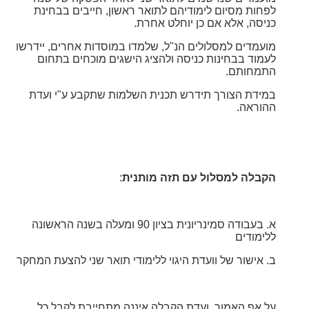
לפחות מסיום לימודיהם לתואר ראשון, חייבים בבחינת
כניסה, אלא אם כן יוחלט אחרת.
מועמדים למסלולים הנ"ל, שלמדו במוסדות אחרים, יידרשו
לעמוד בבחינות כניסה ולהציג הישגים מוכחים בתחום
התמחותם.
במידת הצורך תידרש תכנית השלמות שתקבע ע"י ועדת
ההוראה.
הקבלה למסלול עם תזה מותנית
:
א. בעבודה סמינריונית בציון 90 ומעלה בשנה הראשונה
ללימודים
ב. אישור של וועדת היגוי ללימודי תואר שני להצעת המחקר
על אף האמור, ועדת הקבלה איננה מתחייבת לקבל כל