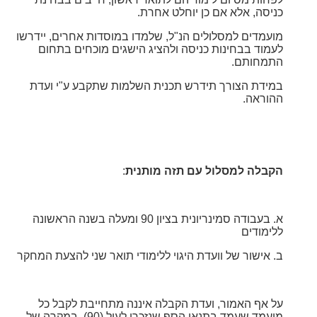
כניסה, אלא אם כן יוחלט אחרת.
מועמדים למסלולים הנ"ל, שלמדו במוסדות אחרים, יידרשו
לעמוד בבחינות כניסה ולהציג הישגים מוכחים בתחום
התמחותם.
במידת הצורך תידרש תכנית השלמות שתקבע ע"י ועדת
ההוראה.
הקבלה למסלול עם תזה מותנית
:
א. בעבודה סמינריונית בציון 90 ומעלה בשנה הראשונה
ללימודים
ב. אישור של וועדת היגוי ללימודי תואר שני להצעת המחקר
על אף האמור, ועדת הקבלה איננה מתחייבת לקבל כל
מועמד שעמד בתנאי הסף שנזכרו לעיל (90). במקרה של