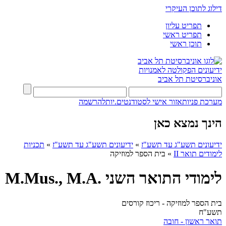
דילוג לתוכן העיקרי
תפריט עליון
תפריט ראשי
תוכן ראשי
ידיעונים
הפקולטה לאמנויות
אוניברסיטת תל אביב
מערכת פניות
אזור אישי לסטודנטים.יות
להרשמה
הינך נמצא כאן
ידיעונים תשע"ג עד תשע"ז
»
ידיעונים תשע"ג עד תשע"ז
»
תכניות
לימודים תואר II
»
בית הספר למוזיקה
לימודי התואר השני .M.Mus., M.A
בית הספר למוזיקה - ריכוז קורסים
תשע"ח
תואר ראשון - חובה