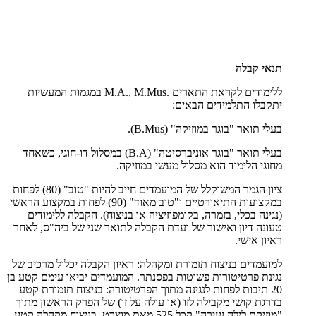
תנאי קבלה
ללימודים לקראת התארים
M.A., M.Mus.
במגמות המעשיות
יתקבלו התלמידים הבאים:
בעלי תואר "בוגר במוזיקה" (
B.Mus
).
בעלי תואר "בוגר אוניברסיטה" (
B.A
) במסלול דו-חוגי, כשאחד
מחוגי הלימוד הוא מסלול מעשי במוזיקה.
ציון הגמר המשוקלל של המועמדים חייב להיות "טוב" (80) לפחות
במקצועות התיאורטיים ו"טוב מאוד" (90) לפחות במקצוע הראשי
(נגינה בכלי, בזמרה, בקומפוזיציה או בניצוח). הקבלה ללימודים
טעונה דיון ואישור של ועדת הקבלה לתואר שני של ביה"ס, לאחר
ראיון אישי.
למועמדים בניצוח תזמורת ומקהלה: ראיון הקבלה יכלול מרכיב של
נגינת פרטיטורות פשוטות בפסנתר. המועמדים יביאו עימם קטע בן
20 תיבות לפחות לנגינה מתוך הפרטיטורה: בניצוח תזמורת קטע
בדרגת קושי מקבילה לזו (או עולה על זו) של הפרק הראשון מתוך
"מוזיקת לילה זעירה" קכל 525 מאת מוצרט, בניצוח מקהלה קטע