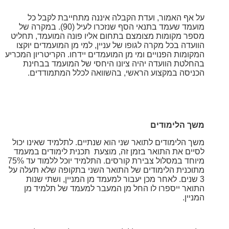
על אף האמור, ועדת הקבלה איננה מתחייבת לקבל כל
מועמד שעמד בתנאי הסף שנזכרו לעיל (90). במקרה של
מספר מקומות מצומצם בתחום אליו פונה המועמד, תחליט
הוועדה בכל מקרה לגופו של עניין, למי מן המועמדים יוקצו
המקומות הפנויים ומי מן המועמדים יידחו. הקריטריון המכריע
בהחלטת הוועדה יהיה ציונו היחסי של המועמד בבחינת
הכניסה במקצוע הראשי, בהשוואה לכלל המתמודדים.
משך הלימודים
משך הלימודים לתואר שני הוא שנתיים. לתלמיד שאינו יכול
לסיים את התואר בזמן זה, מוצעת תכנית לימודים במעמד
מיוחד במסלול צבירת קורסים. התלמיד יוכל ללמוד עד 75%
מתוכנית הלימודים של
התואר השני בתקופה שלא תעלה על
3 שנים. לאחר מכן יעבור למעמד מן המניין, ושתי שנות
התואר ייספרו לו החל מן המעבר למעמד של תלמיד מן
המניין.