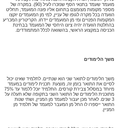
מועמד שעמד בתנאי הסף שנזכרו לעיל (90). במקרה של
מספר מקומות מצומצם בתחום אליו פונה המועמד, תחליט
הוועדה בכל מקרה לגופו של עניין, למי מן המועמדים יוקצו
המקומות הפנויים ומי מן המועמדים יידחו. הקריטריון המכריע
בהחלטת הוועדה יהיה ציונו היחסי של המועמד בבחינת
הכניסה במקצוע הראשי, בהשוואה לכלל המתמודדים.
משך הלימודים
משך הלימודים לתואר שני הוא שנתיים. לתלמיד שאינו יכול
לסיים את התואר בזמן זה, מוצעת תכנית לימודים במעמד
מיוחד במסלול צבירת קורסים. התלמיד יוכל ללמוד עד 75%
מתוכנית הלימודים של
התואר השני בתקופה שלא תעלה על
3 שנים. לאחר מכן יעבור למעמד מן המניין, ושתי שנות
התואר ייספרו לו החל מן המעבר למעמד של תלמיד מן
המניין.