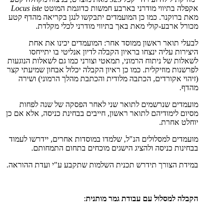
אקפלה בתיווי מודרני בארבע חמשות כדוגמת המוטט
Locus iste
מאת ברוקנר. כמו כן המועמדים יתבקשו לנגן בקריאה מהדף קטע
מכורל ארבע-קולי מאת באך בתיווי מודרני לכלי מקלדת.
לבעלי תואר ראשון ממוסד אחר: המועמדים יכינו את אחת
היצירות עליה ינצחו בראיון הקבלה לדיון אנליטי בו יתייחסו
לשאלות של ניתוח הרמוני, תמאטי וצורני כמו גם לשאלות הנוגעות
לפרשנות מוזיקלית. כמו כן ראיון הקבלה יכלול אבחון שמיעתי קצר
(זיהוי אקורדים, הכתבה מלודית והכתבת מהלך הרמוני) ושירה
מהדף.
מועמדים שנרשמים לתואר שני לאחר הפסקה של שנה לפחות
מסיום לימודיהם לתואר ראשון, חייבים בבחינת כניסה, אלא אם כן
יוחלט אחרת.
מועמדים למסלולים הנ"ל, שלמדו במוסדות אחרים, יידרשו לעמוד
בבחינות כניסה ולהציג הישגים מוכחים בתחום התמחותם.
במידת הצורך תידרש תכנית השלמות שתקבע ע"י ועדת ההוראה.
הקבלה למסלול עם עבודת גמר מותנית
: