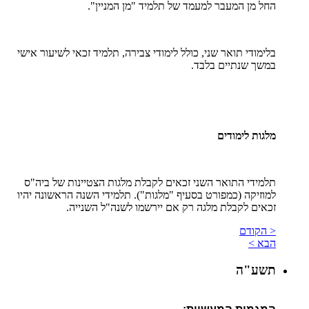
החל מן המעבר למעמד של תלמיד "מן המניין".
בלימודי תואר שני, כולל לימודי צבירה, תלמיד זכאי לשיעור אישי
במשך שנתיים בלבד.
מלגות לימודים
תלמידי התואר השני זכאים לקבלת מלגות הצטיינות של ביה"ס
למוזיקה (כמפורט בסעיף "מלגות"). תלמידי השנה הראשונה יהיו
זכאים לקבלת מלגה רק אם יירשמו לשנה"ל השנייה.
< הקודם
הבא >
תשע"ה