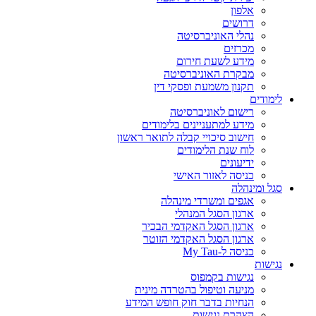
אלפון
דרושים
נהלי האוניברסיטה
מכרזים
מידע לשעת חירום
מבקרת האוניברסיטה
תקנון משמעת ופסקי דין
לימודים
רישום לאוניברסיטה
מידע למתעניינים בלימודים
חישוב סיכויי קבלה לתואר ראשון
לוח שנת הלימודים
ידיעונים
כניסה לאזור האישי
סגל ומינהלה
אגפים ומשרדי מינהלה
ארגון הסגל המנהלי
ארגון הסגל האקדמי הבכיר
ארגון הסגל האקדמי הזוטר
כניסה ל-My Tau
נגישות
נגישות בקמפוס
מניעה וטיפול בהטרדה מינית
הנחיות בדבר חוק חופש המידע
הצהרת נגישות