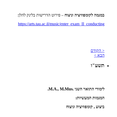
במגמה לקומפוזיציה וניצוח
– פירוט הדרישות בלינק להלן:
https://arts.tau.ac.il/music/enter_exam_II_conducting
< הקודם
הבא >
תשע"ו
לימודי התואר השני
M.A., M.Mus.
.
המגמות המעשיות:
ביצוע , קומפוזיציה וניצוח