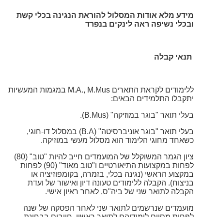
מידע מלא אודות המסלול להוראת הנגינה בכלי קשת
ובכלי נשיפה ראה לינקים בנפרד
תנאי קבלה
ללימודים לקראת התארים M.A., M.Mus במגמות המעשיות
יתקבלו התלמידים הבאים:
בעלי תואר "בוגר במוזיקה" (B.Mus).
בעלי תואר "בוגר אוניברסיטה" (B.A) במסלול דו-חוגי,
כשאחד מחוגי הלימוד הוא מסלול מעשי במוזיקה.
ציון הגמר המשוקלל של המועמדים חייב להיות "טוב" (80)
לפחות במקצועות התיאורטיים ו"טוב מאוד" (90) לפחות
במקצוע הראשי (נגינה בכלי, בזמרה, בקומפוזיציה או
בניצוח). הקבלה ללימודים טעונה דיון
ואישור של ועדת
הקבלה לתואר שני של ביה"ס, לאחר ראיון אישי.
מועמדים שנרשמים לתואר שני לאחר הפסקה של שנה
לפחות מסיום לימודיהם לתואר ראשון, חייבים בבחינת