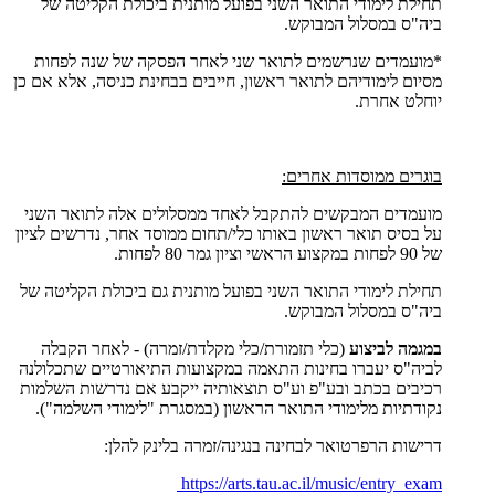
תחילת לימודי התואר השני בפועל מותנית ביכולת הקליטה של
ביה"ס במסלול המבוקש.
*מועמדים שנרשמים לתואר שני לאחר הפסקה של שנה לפחות
מסיום לימודיהם לתואר ראשון, חייבים בבחינת כניסה, אלא אם כן
יוחלט אחרת.
בוגרים ממוסדות אחרים:
מועמדים המבקשים להתקבל לאחד ממסלולים אלה לתואר השני
על בסיס תואר ראשון באותו כלי/תחום ממוסד אחר, נדרשים לציון
של 90 לפחות במקצוע הראשי וציון גמר 80 לפחות.
תחילת לימודי התואר השני בפועל מותנית גם ביכולת הקליטה של
ביה"ס במסלול המבוקש.
במגמה לביצוע
(כלי תזמורת/כלי מקלדת/זמרה) - לאחר הקבלה
לביה"ס יעברו בחינות התאמה במקצועות התיאורטיים שתכלולנה
רכיבים בכתב ובע"פ וע"ס תוצאותיה ייקבע אם נדרשות השלמות
נקודתיות מלימודי התואר הראשון (במסגרת "לימודי השלמה").
דרישות הרפרטואר לבחינה בנגינה/זמרה בלינק להלן:
https://arts.tau.ac.il/music/entry_exam