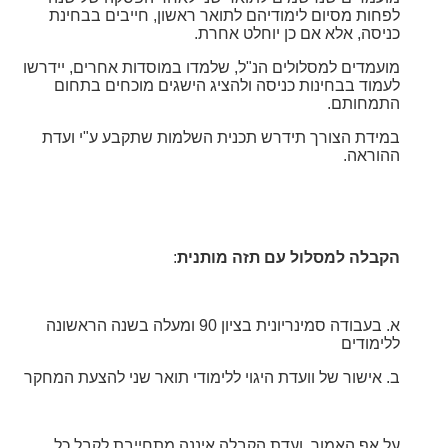
לפחות מסיום לימודיהם לתואר ראשון, חייבים בבחינת
כניסה, אלא אם כן יוחלט אחרת.
מועמדים למסלולים הנ"ל, שלמדו במוסדות אחרים, יידרשו
לעמוד בבחינות כניסה ולהציג הישגים מוכחים בתחום
התמחותם.
במידת הצורך תידרש תכנית השלמות שתקבע ע"י ועדת
ההוראה.
הקבלה למסלול עם תזה מותנית
:
א. בעבודה סמינריונית בציון 90 ומעלה בשנה הראשונה
ללימודים
ב. אישור של וועדת היגוי ללימודי תואר שני להצעת המחקר
על אף האמור, ועדת הקבלה איננה מתחייבת לקבל כל