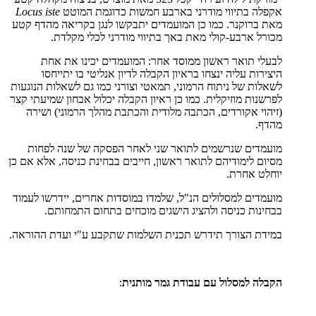
אקפלה בתיווי מודרני בארבע חמשות כדוגמת המוטט
Locus iste
מאת ברוקנר. כמו כן המועמדים יתבקשו לנגן בקריאה מהדף קטע
מכורל ארבע-קולי מאת באך בתיווי מודרני לכלי מקלדת.
לבעלי תואר ראשון ממוסד אחר: המועמדים יכינו את אחת
היצירות עליה ינצחו בראיון הקבלה לדיון אנליטי בו יתייחסו
לשאלות של ניתוח הרמוני, תמאטי וצורני כמו גם לשאלות הנוגעות
לפרשנות מוזיקלית. כמו כן ראיון הקבלה יכלול אבחון שמיעתי קצר
(זיהוי אקורדים, הכתבה מלודית והכתבת מהלך הרמוני) ושירה
מהדף.
מועמדים שנרשמים לתואר שני לאחר הפסקה של שנה לפחות
מסיום לימודיהם לתואר ראשון, חייבים בבחינת כניסה, אלא אם כן
יוחלט אחרת.
מועמדים למסלולים הנ"ל, שלמדו במוסדות אחרים, יידרשו לעמוד
בבחינות כניסה ולהציג הישגים מוכחים בתחום התמחותם.
במידת הצורך תידרש תכנית השלמות שתקבע ע"י ועדת ההוראה.
הקבלה למסלול עם עבודת גמר מותנית
: