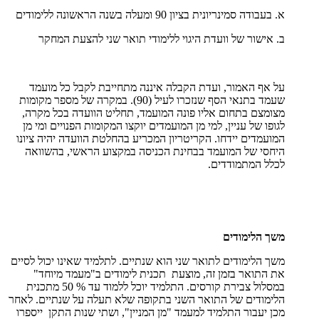
א. בעבודה סמינריונית בציון 90 ומעלה בשנה הראשונה ללימודים
ב. אישור של וועדת היגוי ללימודי תואר שני להצעת המחקר
על אף האמור, ועדת הקבלה איננה מתחייבת לקבל כל מועמד
שעמד בתנאי הסף שנזכרו לעיל (90). במקרה של מספר מקומות
מצומצם בתחום אליו פונה המועמד, תחליט הוועדה בכל מקרה,
לגופו של עניין, למי מן המועמדים יוקצו המקומות הפנויים ומי מן
המועמדים יידחו. הקריטריון המכריע בהחלטת הוועדה יהיה ציונו
היחסי של המועמד בבחינת הכניסה במקצוע הראשי, בהשוואה
לכלל המתמודדים.
משך הלימודים
משך הלימודים לתואר שני הוא שנתיים. לתלמיד שאינו יכול לסיים
את התואר בזמן זה, מוצעת תכנית לימודים ב"מעמד מיוחד"
במסלול צבירת קורסים. התלמיד יוכל ללמוד עד % 50 מתכנית
הלימודים של התואר השני בתקופה שלא תעלה על שנתיים. לאחר
מכן יעבור התלמיד למעמד "מן המניין", ושתי שנות התקן ייספרו