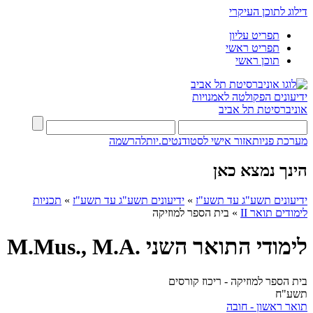
דילוג לתוכן העיקרי
תפריט עליון
תפריט ראשי
תוכן ראשי
ידיעונים
הפקולטה לאמנויות
אוניברסיטת תל אביב
מערכת פניות
אזור אישי לסטודנטים.יות
להרשמה
הינך נמצא כאן
ידיעונים תשע"ג עד תשע"ז
»
ידיעונים תשע"ג עד תשע"ז
»
תכניות
לימודים תואר II
»
בית הספר למוזיקה
לימודי התואר השני .M.Mus., M.A
בית הספר למוזיקה - ריכוז קורסים
תשע"ח
תואר ראשון - חובה