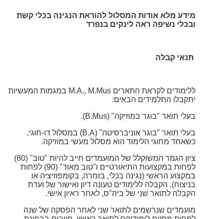
מידע מלא אודות המסלול להוראת הנגינה בכלי קשת
ובכלי נשיפה ראה לינקים בנפרד
תנאי קבלה
ללימודים לקראת התארים M.A., M.Mus במגמות המעשיות
יתקבלו התלמידים הבאים:
בעלי תואר "בוגר במוזיקה" (B.Mus).
בעלי תואר "בוגר אוניברסיטה" (B.A) במסלול דו-חוגי,
כשאחד מחוגי הלימוד הוא מסלול מעשי במוזיקה.
ציון הגמר המשוקלל של המועמדים חייב להיות "טוב" (80)
לפחות במקצועות התיאורטיים ו"טוב מאוד" (90) לפחות
במקצוע הראשי (נגינה בכלי, בזמרה, בקומפוזיציה או
בניצוח). הקבלה ללימודים טעונה דיון
ואישור של ועדת
הקבלה לתואר שני של ביה"ס, לאחר ראיון אישי.
מועמדים שנרשמים לתואר שני לאחר הפסקה של שנה
לפחות מסיום לימודיהם לתואר ראשון, חייבים בבחינת