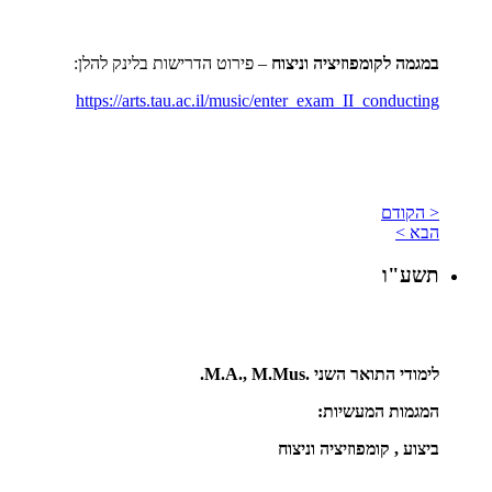
במגמה לקומפוזיציה וניצוח
– פירוט הדרישות בלינק להלן:
https://arts.tau.ac.il/music/enter_exam_II_conducting
< הקודם
הבא >
תשע"ו
לימודי התואר השני
M.A., M.Mus.
.
המגמות המעשיות:
ביצוע , קומפוזיציה וניצוח