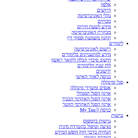
אלפון
דרושים
נהלי האוניברסיטה
מכרזים
מידע לשעת חירום
מבקרת האוניברסיטה
תקנון משמעת ופסקי דין
לימודים
רישום לאוניברסיטה
מידע למתעניינים בלימודים
חישוב סיכויי קבלה לתואר ראשון
לוח שנת הלימודים
ידיעונים
כניסה לאזור האישי
סגל ומינהלה
אגפים ומשרדי מינהלה
ארגון הסגל המנהלי
ארגון הסגל האקדמי הבכיר
ארגון הסגל האקדמי הזוטר
כניסה ל-My Tau
נגישות
נגישות בקמפוס
מניעה וטיפול בהטרדה מינית
הנחיות בדבר חוק חופש המידע
הצהרת נגישות