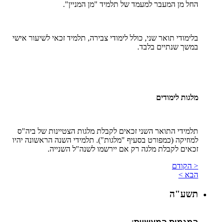
החל מן המעבר למעמד של תלמיד "מן המניין".
בלימודי תואר שני, כולל לימודי צבירה, תלמיד זכאי לשיעור אישי
במשך שנתיים בלבד.
מלגות לימודים
תלמידי התואר השני זכאים לקבלת מלגות הצטיינות של ביה"ס
למוזיקה (כמפורט בסעיף "מלגות"). תלמידי השנה הראשונה יהיו
זכאים לקבלת מלגה רק אם יירשמו לשנה"ל השנייה.
< הקודם
הבא >
תשע"ה