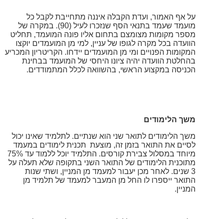
על אף האמור, ועדת הקבלה איננה מתחייבת לקבל כל
מועמד שעמד בתנאי הסף שנזכרו לעיל (90). במקרה של
מספר מקומות מצומצם בתחום אליו פונה המועמד, תחליט
הוועדה בכל מקרה לגופו של עניין, למי מן המועמדים יוקצו
המקומות הפנויים ומי מן המועמדים יידחו. הקריטריון המכריע
בהחלטת הוועדה יהיה ציונו היחסי של המועמד בבחינת
הכניסה במקצוע הראשי, בהשוואה לכלל המתמודדים.
משך הלימודים
משך הלימודים לתואר שני הוא שנתיים. לתלמיד שאינו יכול
לסיים את התואר בזמן זה, מוצעת תכנית לימודים במעמד
מיוחד במסלול צבירת קורסים. התלמיד יוכל ללמוד עד 75%
מתוכנית הלימודים של
התואר השני בתקופה שלא תעלה על
3 שנים. לאחר מכן יעבור למעמד מן המניין, ושתי שנות
התואר ייספרו לו החל מן המעבר למעמד של תלמיד מן
המניין.