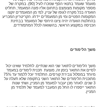
מועמד שעמד בתנאי הסף שנזכרו לעיל (90). במקרה של
מספר מקומות מצומצם בתחום אליו פונה המועמד, תחליט
הוועדה בכל מקרה לגופו של עניין, למי מן המועמדים יוקצו
המקומות הפנויים ומי מן המועמדים יידחו. הקריטריון המכריע
בהחלטת הוועדה יהיה ציונו היחסי של המועמד בבחינת
הכניסה במקצוע הראשי, בהשוואה לכלל המתמודדים.
משך הלימודים
משך הלימודים לתואר שני הוא שנתיים. לתלמיד שאינו יכול
לסיים את התואר בזמן זה, מוצעת תכנית לימודים במעמד
מיוחד במסלול צבירת קורסים. התלמיד יוכל ללמוד עד 75%
מתוכנית הלימודים של
התואר השני בתקופה שלא תעלה על
3 שנים. לאחר מכן יעבור למעמד מן המניין, ושתי שנות
התואר ייספרו לו החל מן המעבר למעמד של תלמיד מן
המניין.