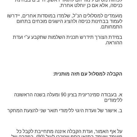
כניסה, אלא אם כן יוחלט אחרת.
מועמדים למסלולים הנ"ל, שלמדו במוסדות אחרים, יידרשו
לעמוד בבחינות כניסה ולהציג הישגים מוכחים בתחום
התמחותם.
במידת הצורך תידרש תכנית השלמות שתקבע ע"י ועדת
ההוראה.
הקבלה למסלול עם תזה מותנית
:
א. בעבודה סמינריונית בציון 90 ומעלה בשנה הראשונה
ללימודים
ב. אישור של וועדת היגוי ללימודי תואר שני להצעת המחקר
על אף האמור, ועדת הקבלה איננה מתחייבת לקבל כל
מועמד שעמד בתנאי הסף שנזכרו לעיל (90). במקרה של