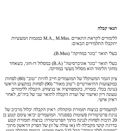
תנאי קבלה
ללימודים לקראת התארים
M.A., M.Mus.
במגמות המעשיות
יתקבלו התלמידים הבאים:
בעלי תואר "בוגר במוזיקה" (
B.Mus
).
בעלי תואר "בוגר אוניברסיטה" (
B.A
) במסלול דו-חוגי, כשאחד
מחוגי הלימוד הוא מסלול מעשי במוזיקה.
ציון הגמר המשוקלל של המועמדים חייב להיות "טוב" (80) לפחות
במקצועות התיאורטיים ו"טוב מאוד" (90) לפחות במקצוע הראשי
(נגינה בכלי, בזמרה, בקומפוזיציה או בניצוח). הקבלה ללימודים
טעונה דיון ואישור של ועדת הקבלה לתואר שני של ביה"ס, לאחר
ראיון אישי.
למועמדים בניצוח תזמורת ומקהלה: ראיון הקבלה יכלול מרכיב של
נגינת פרטיטורות פשוטות בפסנתר. המועמדים יביאו עימם קטע בן
20 תיבות לפחות לנגינה מתוך הפרטיטורה: בניצוח תזמורת קטע
בדרגת קושי מקבילה לזו (או עולה על זו) של הפרק הראשון מתוך
"מוזיקת לילה זעירה" קכל 525 מאת מוצרט, בניצוח מקהלה קטע