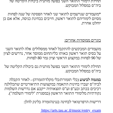
תחילת לימודי התואר השני בפועל מותנית ביכולת הקליטה של
ביה"ס במסלול המבוקש.
*מועמדים שנרשמים לתואר שני לאחר הפסקה של שנה לפחות
מסיום לימודיהם לתואר ראשון, חייבים בבחינת כניסה, אלא אם כן
יוחלט אחרת.
בוגרים ממוסדות אחרים:
מועמדים המבקשים להתקבל לאחד ממסלולים אלה לתואר השני
על בסיס תואר ראשון באותו כלי/תחום ממוסד אחר, נדרשים לציון
של 90 לפחות במקצוע הראשי וציון גמר 80 לפחות.
תחילת לימודי התואר השני בפועל מותנית גם ביכולת הקליטה של
ביה"ס במסלול המבוקש.
במגמה לביצוע
(כלי תזמורת/כלי מקלדת/זמרה) - לאחר הקבלה
לביה"ס יעברו בחינות התאמה במקצועות התיאורטיים שתכלולנה
רכיבים בכתב ובע"פ וע"ס תוצאותיה ייקבע אם נדרשות השלמות
נקודתיות מלימודי התואר הראשון (במסגרת "לימודי השלמה").
דרישות הרפרטואר לבחינה בנגינה/זמרה בלינק להלן:
https://arts.tau.ac.il/music/entry_exam