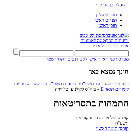
דילוג לתוכן העיקרי
תפריט עליון
תפריט ראשי
תוכן ראשי
ידיעונים
הפקולטה לאמנויות
אוניברסיטת תל אביב
מערכת פניות
אזור אישי לסטודנטים.יות
להרשמה
הינך נמצא כאן
ידיעונים תשע"ג עד תשע"ז
»
ידיעונים תשע"ג עד תשע"ז
»
תכניות
לימודים תואר II
»
ביה"ס לקולנוע וטלוויזיה
התמחות בתסריטאות
קולנוע וטלוויזיה - ריכוז קורסים
תשע"ח
קורסי תואר ראשון