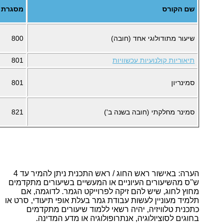
שם הקורס
מסגרת
שיעור מתודולוגי אחד (חובה)
800
תיאוריות קולנועיות עכשוויות
801
סמינריון
801
סמינר מחלקתי (חובה בשנה ב')
821
הערה: באישור ראש החוג / ראש התכנית ניתן להמיר עד 4
ש"ס מהשיעורים העיוניים או המעשיים בשיעורים מתקדמים
מחוץ לחוג, שיש להם זיקה לפרוייקט הגמר. לדוגמה, אם
תלמיד מעוניין לעשות עבודת גמר בעלת אופי תיעודי, סרט או
כתכנית טלוויזיה, יהיה רשאי ללמוד שיעורים מתקדמים
בחוגים לסוציולוגיה, אנתרופולוגיה או מדע המדינה.