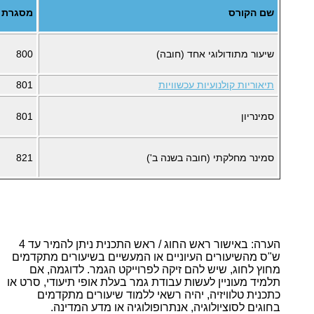
שם הקורס
מסגרת
שיעור מתודולוגי אחד (חובה)
800
תיאוריות קולנועיות עכשוויות
801
סמינריון
801
סמינר מחלקתי (חובה בשנה ב')
821
הערה: באישור ראש החוג / ראש התכנית ניתן להמיר עד 4
ש"ס מהשיעורים העיוניים או המעשיים בשיעורים מתקדמים
מחוץ לחוג, שיש להם זיקה לפרוייקט הגמר. לדוגמה, אם
תלמיד מעוניין לעשות עבודת גמר בעלת אופי תיעודי, סרט או
כתכנית טלוויזיה, יהיה רשאי ללמוד שיעורים מתקדמים
בחוגים לסוציולוגיה, אנתרופולוגיה או מדע המדינה.