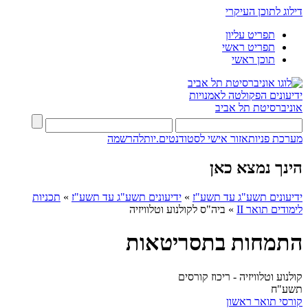
דילוג לתוכן העיקרי
תפריט עליון
תפריט ראשי
תוכן ראשי
ידיעונים
הפקולטה לאמנויות
אוניברסיטת תל אביב
מערכת פניות
אזור אישי לסטודנטים.יות
להרשמה
הינך נמצא כאן
ידיעונים תשע"ג עד תשע"ז
»
ידיעונים תשע"ג עד תשע"ז
»
תכניות
לימודים תואר II
»
ביה"ס לקולנוע וטלוויזיה
התמחות בתסריטאות
קולנוע וטלוויזיה - ריכוז קורסים
תשע"ח
קורסי תואר ראשון