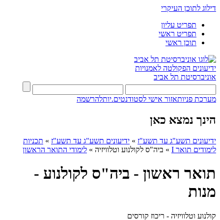
דילוג לתוכן העיקרי
תפריט עליון
תפריט ראשי
תוכן ראשי
ידיעונים
הפקולטה לאמנויות
אוניברסיטת תל אביב
מערכת פניות
אזור אישי לסטודנטים.יות
להרשמה
הינך נמצא כאן
ידיעונים תשע"ג עד תשע"ז
»
ידיעונים תשע"ג עד תשע"ז
»
תכניות
לימודים תואר I
»
ביה"ס לקולנוע וטלוויזיה
»
לימודי התואר הראשון
תואר ראשון - ביה"ס לקולנוע -
מנות
קולנוע וטלוויזיה - ריכוז קורסים