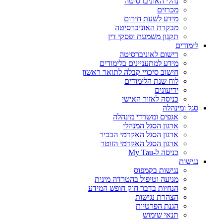
נהלי האוניברסיטה
מכרזים
מידע לשעת חירום
מבקרת האוניברסיטה
תקנון משמעת ופסקי דין
לימודים
רישום לאוניברסיטה
מידע למתעניינים בלימודים
חישוב סיכויי קבלה לתואר ראשון
לוח שנת הלימודים
ידיעונים
כניסה לאזור האישי
סגל ומינהלה
אגפים ומשרדי מינהלה
ארגון הסגל המנהלי
ארגון הסגל האקדמי הבכיר
ארגון הסגל האקדמי הזוטר
כניסה ל-My Tau
נגישות
נגישות בקמפוס
מניעה וטיפול בהטרדה מינית
הנחיות בדבר חוק חופש המידע
הצהרת נגישות
הגנת הפרטיות
תנאי שימוש