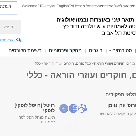
מערכת פ
טים
שער לסגל האקדמי
שער לסגל מנהלי
TAU
English
mytau
Welcome2TAU
 תואר שני באוצרות ובמוזיאולוגיה
חיפוש
ה לאמנויות
ע"ש יולנדה ודוד כץ
סיטת תל אביב
חיפוש באתר ז
סטודנטים
בוגרים
מחקר ופרסומים
רשימת הקורסים
|
|
|
מורים, חוקרים ועוזרי הוראה
> סגל מורים, חוקרים ועוזרי הוראה - כללי
, חוקרים ועוזרי הוראה - כללי
לאי תפקידים
ופ' ערן נוימן
רויטל [רויטל לוסקי]
לוסקי
אן הפקולטה לאמנויות
ראשת מנהל הפקולטה
לאמנויות