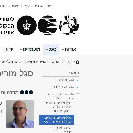
תוכן
תפריט
צור קשר
בית
ידיעון
אלפון
שער לסטודנ
עליון
ראשי
לימודי
הפקולט
אוניבר
אודות
סגל
מועמדים
ידיעון
|
|
הינך נמצא כאן
>
לימודי תואר שני באוצרות ובמוזיאולוגיה
>
סגל
>
סגל 
סגל מורים
ראשי
סגל ומנהלה
סגל אקדמי בכיר
מבנה וממ
סגל מורים, חוקרים
ועוזרי הוראה
פר
סגל מורים, חוקרים
ועוזרי הוראה -
דק
בחתך יחידות
סגל מורים, חוקרים
ועוזרי הוראה - כללי
הסבר עדכון דף
חוקר