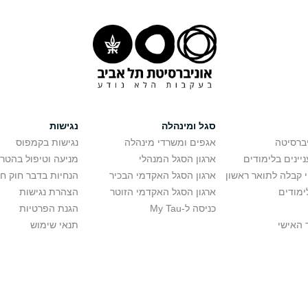
סגל ומינהלה
נגישות
יברסיטה
אגפים ומשרדי מינהלה
נגישות בקמפוס
יינים בלימודים
ארגון הסגל המנהלי
מניעה וטיפול בהטר
י קבלה לתואר ראשון
ארגון הסגל האקדמי הבכיר
הנחיות בדבר חוק ח
ימודים
ארגון הסגל האקדמי הזוטר
הצהרת נגישות
כניסה ל-My Tau
הגנת הפרטיות
 האישי
תנאי שימוש