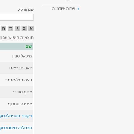
ועדות אקדמיות
שם פרטי:
א
ב
ג
ד
ה
תוצאות חיפוש עבור
שם
מיכאל סבין
יואב סבריאגו
נועה סגל-אתגר
אסף סודרי
אירינה סחרוף
ויקטור סטניסלבסקי
סבטלנה סימנובסקי