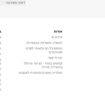
דפנה ספורטה
אודות
ב
אירועים
ב
העשרה והשראה באמנויות
ב
הפסטיבל הבינלאומי לסרטי
ה
סטודנטים
ה
יצירת קשר
ב
קמפוס בטוח - מניעה וטיפול
ס
בהטרדה מינית
ה
הגלריה האוניברסיטאית לאמנות
ה
ה
ו
ל