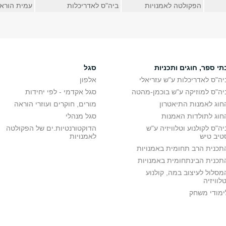
הפקולטה לאמנויות
ביה"ס לאדריכלות
עמית הורא
תי ספר, חוגים ותכניות
סגל
יה"ס לאדריכלות ע"ש עזריאלי
אלפון
יה"ס למוזיקה ע"ש בוכמן-מהטה
סגל אקדמי - לפי יחידות
חוג לאמנות התיאטרון
מורים, חוקרים ועוזרי הוראה
חוג לתולדות האמנות
סגל מנהלי
יה"ס לקולנוע וטלוויזיה ע"ש
הדוקטורנטיות.ים של הפקולטה
טיב טיש
לאמנויות
תכנית הרב תחומית באמנויות
תכנית הבינתחומית באמנויות
מסלול לעיצוב במה, קולנוע
טלוויזיה
ימודי משחק