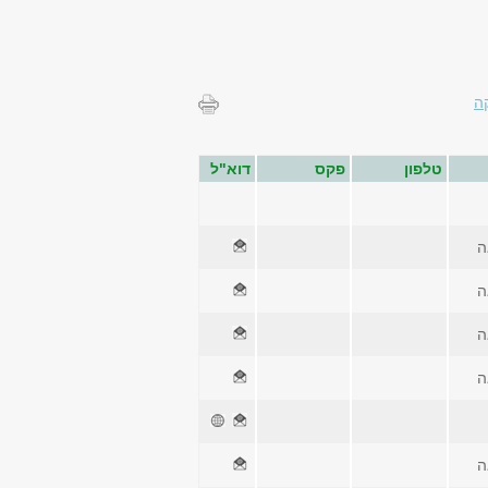
ה
טלפון
פקס
דוא"ל
ה
ה
ה
ה
ה