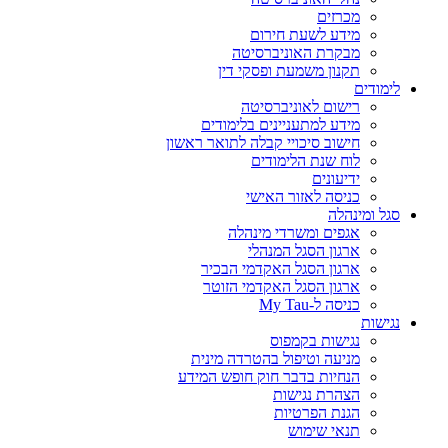
מכרזים
מידע לשעת חירום
מבקרת האוניברסיטה
תקנון משמעת ופסקי דין
לימודים
רישום לאוניברסיטה
מידע למתעניינים בלימודים
חישוב סיכויי קבלה לתואר ראשון
לוח שנת הלימודים
ידיעונים
כניסה לאזור האישי
סגל ומינהלה
אגפים ומשרדי מינהלה
ארגון הסגל המנהלי
ארגון הסגל האקדמי הבכיר
ארגון הסגל האקדמי הזוטר
כניסה ל-My Tau
נגישות
נגישות בקמפוס
מניעה וטיפול בהטרדה מינית
הנחיות בדבר חוק חופש המידע
הצהרת נגישות
הגנת הפרטיות
תנאי שימוש