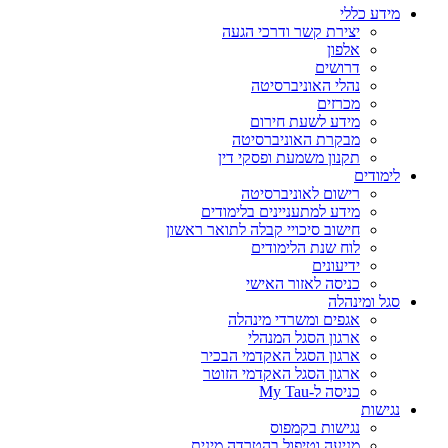
מידע כללי
יצירת קשר ודרכי הגעה
אלפון
דרושים
נהלי האוניברסיטה
מכרזים
מידע לשעת חירום
מבקרת האוניברסיטה
תקנון משמעת ופסקי דין
לימודים
רישום לאוניברסיטה
מידע למתעניינים בלימודים
חישוב סיכויי קבלה לתואר ראשון
לוח שנת הלימודים
ידיעונים
כניסה לאזור האישי
סגל ומינהלה
אגפים ומשרדי מינהלה
ארגון הסגל המנהלי
ארגון הסגל האקדמי הבכיר
ארגון הסגל האקדמי הזוטר
כניסה ל-My Tau
נגישות
נגישות בקמפוס
מניעה וטיפול בהטרדה מינית