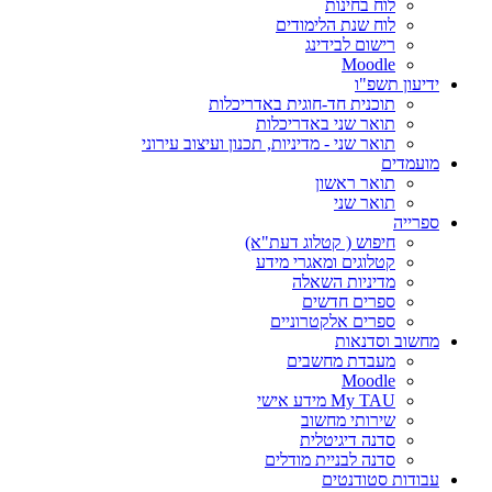
לוח בחינות
לוח שנת הלימודים
רישום לבידינג
Moodle
ידיעון תשפ"ו
תוכנית חד-חוגית באדריכלות
תואר שני באדריכלות
תואר שני - מדיניות, תכנון ועיצוב עירוני
מועמדים
תואר ראשון
תואר שני
ספרייה
חיפוש ( קטלוג דעת"א)
קטלוגים ומאגרי מידע
מדיניות השאלה
ספרים חדשים
ספרים אלקטרוניים
מחשוב וסדנאות
מעבדת מחשבים
Moodle
My TAU מידע אישי
שירותי מחשוב
סדנה דיגיטלית
סדנה לבניית מודלים
עבודות סטודנטים