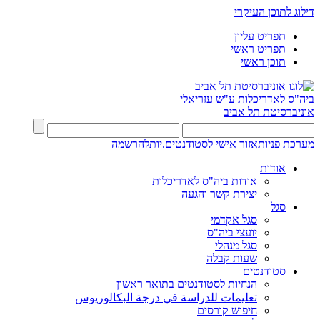
דילוג לתוכן העיקרי
תפריט עליון
תפריט ראשי
תוכן ראשי
ביה"ס לאדריכלות ע"ש עזריאלי
אוניברסיטת תל אביב
מערכת פניות
אזור אישי לסטודנטים.יות
להרשמה
אודות
אודות ביה"ס לאדריכלות
יצירת קשר והגעה
סגל
סגל אקדמי
יועצי ביה"ס
סגל מנהלי
שעות קבלה
סטודנטים
הנחיות לסטודנטים בתואר ראשון
تعليمات للدراسة في درجة البكالوريوس
חיפוש קורסים