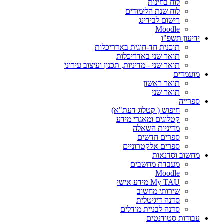
לוח בחינות
לוח שנת הלימודים
רישום לבידינג
Moodle
ידיעון תשפ"ו
תוכנית חד-חוגית באדריכלות
תואר שני באדריכלות
תואר שני - מדיניות, תכנון ועיצוב עירוני
מועמדים
תואר ראשון
תואר שני
ספרייה
חיפוש ( קטלוג דעת"א)
קטלוגים ומאגרי מידע
מדיניות השאלה
ספרים חדשים
ספרים אלקטרוניים
מחשוב וסדנאות
מעבדת מחשבים
Moodle
My TAU מידע אישי
שירותי מחשוב
סדנה דיגיטלית
סדנה לבניית מודלים
עבודות סטודנטים