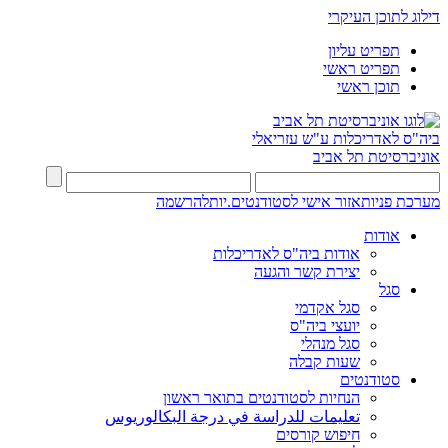
דילוג לתוכן העיקרי
תפריט עליון
תפריט ראשי
תוכן ראשי
ביה"ס לאדריכלות ע"ש עזריאלי
אוניברסיטת תל אביב
מערכת פניות
אזור אישי לסטודנטים.יות
להרשמה
אודות
אודות ביה"ס לאדריכלות
יצירת קשר והגעה
סגל
סגל אקדמי
יועצי ביה"ס
סגל מנהלי
שעות קבלה
סטודנטים
הנחיות לסטודנטים בתואר ראשון
تعليمات للدراسة في درجة البكالوريوس
חיפוש קורסים