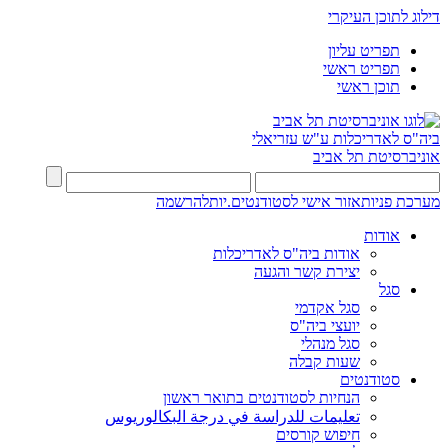
דילוג לתוכן העיקרי
תפריט עליון
תפריט ראשי
תוכן ראשי
ביה"ס לאדריכלות ע"ש עזריאלי
אוניברסיטת תל אביב
מערכת פניות
אזור אישי לסטודנטים.יות
להרשמה
אודות
אודות ביה"ס לאדריכלות
יצירת קשר והגעה
סגל
סגל אקדמי
יועצי ביה"ס
סגל מנהלי
שעות קבלה
סטודנטים
הנחיות לסטודנטים בתואר ראשון
تعليمات للدراسة في درجة البكالوريوس
חיפוש קורסים