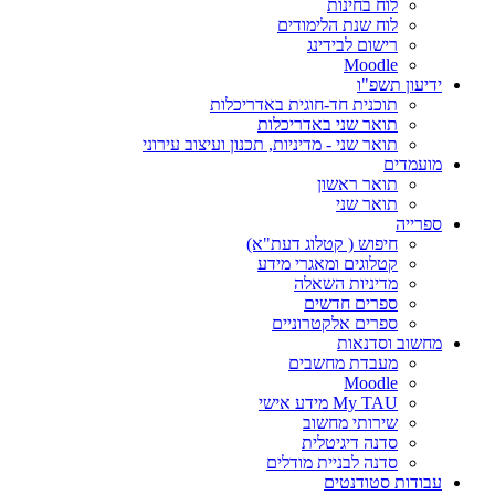
לוח בחינות
לוח שנת הלימודים
רישום לבידינג
Moodle
ידיעון תשפ"ו
תוכנית חד-חוגית באדריכלות
תואר שני באדריכלות
תואר שני - מדיניות, תכנון ועיצוב עירוני
מועמדים
תואר ראשון
תואר שני
ספרייה
חיפוש ( קטלוג דעת"א)
קטלוגים ומאגרי מידע
מדיניות השאלה
ספרים חדשים
ספרים אלקטרוניים
מחשוב וסדנאות
מעבדת מחשבים
Moodle
My TAU מידע אישי
שירותי מחשוב
סדנה דיגיטלית
סדנה לבניית מודלים
עבודות סטודנטים