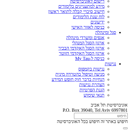
רישום לאוניברסיטה
מידע למתעניינים בלימודים
חישוב סיכויי קבלה לתואר ראשון
לוח שנת הלימודים
ידיעונים
כניסה לאזור האישי
סגל ומינהלה
אגפים ומשרדי מינהלה
ארגון הסגל המנהלי
ארגון הסגל האקדמי הבכיר
ארגון הסגל האקדמי הזוטר
כניסה ל-My Tau
נגישות
נגישות בקמפוס
מניעה וטיפול בהטרדה מינית
הנחיות בדבר חוק חופש המידע
הצהרת נגישות
הגנת הפרטיות
תנאי שימוש
אוניברסיטת תל אביב
P.O. Box 39040, Tel Aviv 6997801
חיפוש באתר זה
חיפוש בכל האוניברסיטה