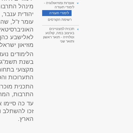
אוצרות ומוזיאולוגיה -
מינהל התרבות 
לימודי תעודה
יהודית ענבר,
לימודי תעודה
רשימת הקורסים
עומר ז"ל, שה
האוניברסיטאי
תכנית למצטיינים
בעיצוב במה, קולנוע
לאלישבע כהן ז
וטלויזיה - תואר ראשון
ותואר שני
מוזיאון ישראל
הלימודים נוע
מקצועי בתחום
התערוכות והפע
התכנית מוכרת
התרבות, המחל
עד כה סיימו 
זכו להשתלב ו
הארץ.