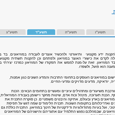
ת
תשע"ו
תשע"ה
תשע"ד
תשע"ג
קנות ידע מקצועי ותיאורטי ולהכשיר אוצרים לעבודה במוזיאונים. בד ב
לה לקדם את כישורי האוצר במוזיאון ולפתחם וכן להקנות תשתית מקצועי
בד המוזיאון. זאת על-מנת לממש את תפקודו של המוזיאון כמרכז יצירתי בח
ענה הוא פועל, ולשפרו.
ישום במוזיאונים העוסקים בתחומי התרבות והמדע השונים כגון אמנות,
יה, יודאיקה, מדעים מדויקים ומדעי-החיים.
רכבת משיעורים ומתרגילים עיוניים ומעשיים בתחומים הבאים: הכנת
ף, הכנת תערוכה, מינהל וכוח אדם, שיטות מחקר ויישומן בעבודה המוזיאלית,
מוזיאונים בארץ ובעולם, אתיקה והיבטים משפטיים. כן סוקרת התכנית את
ם ואדריכלותם בתקופות השונות. תכנית הלימודים שמה דגש על תפיסת
וכי, ועל בעיות מתודולוגיות ודידקטיות של חינוך במוזיאון. התכנית כוללת גם
וזיאונים, שבמהלכם נפגש התלמיד עם אתגריהם והישגיהם של המוזיאונים