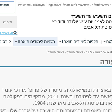
מערכת פ
טים
שער לסגל האקדמי
שער לסגל מנהלי
TAU
English
mytau
Welcome2TAU
ם
תשע"ג עד תשע"ז
חיפוש
ה לאמנויות
ע"ש יולנדה ודוד כץ
סיטת תל אביב
חיפוש באתר ז
לטה
תכניות לימודים תואר I
תכניות לימודים תואר II
קורסים
|
>
אוצרות ומוזיאולוגיה - לימודי תעודה
> לימודי תעודה
ודה
באוצרות ובמוזיאולוגיה, מיסודו של פרופ' מרדכי עומר
ז"ל, שעמד בראשם עד לפטירתו בשנת 2011, מתקיימים בפקולטה
ניברסיטת תל-אביב מאז שנת 1984.
כוננו ביוזמתם ובמעורבותם הישירה של אבנר שלו, רא