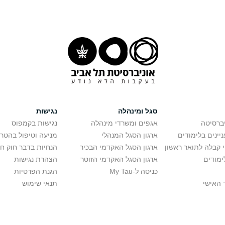
סגל ומינהלה
נגישות
יברסיטה
אגפים ומשרדי מינהלה
נגישות בקמפוס
יינים בלימודים
ארגון הסגל המנהלי
מניעה וטיפול בהטר
י קבלה לתואר ראשון
ארגון הסגל האקדמי הבכיר
הנחיות בדבר חוק ח
ימודים
ארגון הסגל האקדמי הזוטר
הצהרת נגישות
כניסה ל-My Tau
הגנת הפרטיות
 האישי
תנאי שימוש