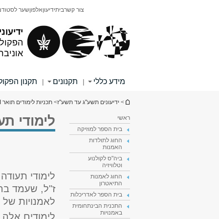
תוכן
תפריט
צור קשר
בית
ידיעון
אלפון
שער לסטודנ
עליון
ראשי
ידיעוני
הפקולט
אוניבר
מידע כללי
תקנונים
תקנון הפקו
|
|
הינך נמצא כאן
>
ידיעונים תשע"ג עד תשע"ז
>
תכניות לימודים תואר II
לימודי תע
ראשי
בית הספר למוזיקה
החוג לתולדות
האמנות
ביה"ס לקולנוע
וטלוויזיה
לימודי תעודה 
החוג לאמנות
התיאטרון
בית הספר לאדריכלות
לאמנויות של או
התכנית הבינתחומית
באמנויות
לימודים אלה 