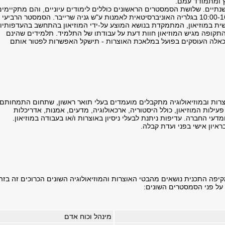
ץ ומתמודד עמם.
נתיים. שלושת הסמסטרים הראשונים כוללים לימודים עיוניים, והם מתקיימים
בימי ג' בשעות 10:00-16:00 בגלריה האוניברסיטאית לאמנות ע"ש גניה שרייבר. הסמסטר הרביעי
ת במוזיאון, המתמקדת בנושא המוצע על-ידי המוזיאון בהתחשב בהעדפותיו
תקופה מגיש המוזיאון חוות דעת על עבודתו של התלמיד. תלמידים שהינם
ו כאלה העוסקים בפועל במלאכת האוצרות - תישקל האפשרות לפטור אותם
צרות ובמוזיאולוגיה מתקבלים מועמדים בעלי תואר ראשון, שתחום התמחותם
פעילות המוזיאון, כולל היסטוריה, ארכאולוגיה, מדעים, אמנות, אדריכלות
מדעי החברה. עדיפות ניתנת לבעלי ניסיון באוצרות ו/או בעבודה במוזיאון.
איון אישי בפני ועדת קבלה.
יפה התכנית נושאים מהבטי האוצרות והמוזיאולוגיה השונים הכרוכים זה בזה
ל פני הסמסטרים השונים:
מינהל וכוח אדם