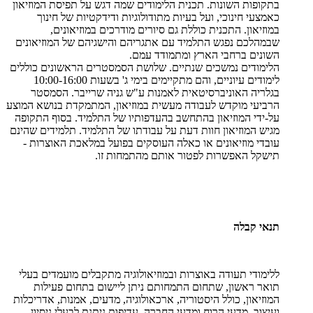
בתקופות השונות. תכנית הלימודים שמה דגש על תפיסת המוזיאון
כאמצעי חינוכי, ועל בעיות מתודולוגיות ודידקטיות של חינוך
במוזיאון. התכנית כוללת גם סיורים מודרכים במוזיאונים,
שבמהלכם נפגש התלמיד עם אתגריהם והישגיהם של המוזיאונים
השונים ברחבי הארץ ומתמודד עמם.
הלימודים נמשכים שנתיים. שלושת הסמסטרים הראשונים כוללים
לימודים עיוניים, והם מתקיימים בימי ג' בשעות 10:00-16:00
בגלריה האוניברסיטאית לאמנות ע"ש גניה שרייבר. הסמסטר
הרביעי מוקדש לעבודה מעשית במוזיאון, המתמקדת בנושא המוצע
על-ידי המוזיאון בהתחשב בהעדפותיו של התלמיד. בסוף התקופה
מגיש המוזיאון חוות דעת על עבודתו של התלמיד. תלמידים שהינם
עובדי מוזיאונים או כאלה העוסקים בפועל במלאכת האוצרות -
תישקל האפשרות לפטור אותם מהתמחות זו.
תנאי קבלה
ללימודי תעודה באוצרות ובמוזיאולוגיה מתקבלים מועמדים בעלי
תואר ראשון, שתחום התמחותם ניתן ליישום בתחום פעילות
המוזיאון, כולל היסטוריה, ארכאולוגיה, מדעים, אמנות, אדריכלות
ועיצוב, מדעי הרוח ומדעי החברה. עדיפות ניתנת לבעלי ניסיון