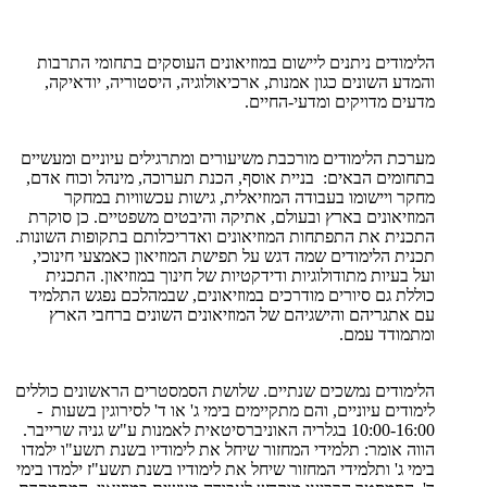
הלימודים ניתנים ליישום במוזיאונים העוסקים בתחומי התרבות
והמדע השונים כגון אמנות, ארכיאולוגיה, היסטוריה, יודאיקה,
מדעים מדויקים ומדעי-החיים.
מערכת הלימודים מורכבת משיעורים ומתרגילים עיוניים ומעשיים
בתחומים הבאים: בניית אוסף, הכנת תערוכה, מינהל וכוח אדם,
מחקר ויישומו בעבודה המוזיאלית, גישות עכשוויות במחקר
המוזיאונים בארץ ובעולם, אתיקה והיבטים משפטיים. כן סוקרת
התכנית את התפתחות המוזיאונים ואדריכלותם בתקופות השונות.
תכנית הלימודים שמה דגש על תפישת המוזיאון כאמצעי חינוכי,
ועל בעיות מתודולוגיות ודידקטיות של חינוך במוזיאון. התכנית
כוללת גם סיורים מודרכים במוזיאונים, שבמהלכם נפגש התלמיד
עם אתגריהם והישגיהם של המוזיאונים השונים ברחבי הארץ
ומתמודד עמם.
הלימודים נמשכים שנתיים. שלושת הסמסטרים הראשונים כוללים
לימודים עיוניים, והם מתקיימים בימי ג' או ד' לסירוגין בשעות -
10:00-16:00 בגלריה האוניברסיטאית לאמנות ע"ש גניה שרייבר.
הווה אומר: תלמידי המחזור שיחל את לימודיו בשנת תשע"ו ילמדו
בימי ג' ותלמידי המחזור שיחל את לימודיו בשנת תשע"ז ילמדו בימי