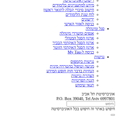
רישום לאוניברסיטה
מידע למתעניינים בלימודים
חישוב סיכויי קבלה לתואר ראשון
לוח שנת הלימודים
ידיעונים
כניסה לאזור האישי
סגל ומינהלה
אגפים ומשרדי מינהלה
ארגון הסגל המנהלי
ארגון הסגל האקדמי הבכיר
ארגון הסגל האקדמי הזוטר
כניסה ל-My Tau
נגישות
נגישות בקמפוס
מניעה וטיפול בהטרדה מינית
הנחיות בדבר חוק חופש המידע
הצהרת נגישות
הגנת הפרטיות
תנאי שימוש
אוניברסיטת תל אביב
P.O. Box 39040, Tel Aviv 6997801
חיפוש באתר זה
חיפוש בכל האוניברסיטה