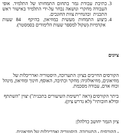
כתיבת עבודת גמר בתחום התמחותו של התלמיד. אופי
העבודה מחקרי ונושאה נבחר על-ידי התלמיד באישור ראש
התכנית ובהנחיית צוות החונכים.
ביצוע התמחות מעשית במוזיאון, בהיקף 84 שעות
אקדמיות (שקול למספר שעות הלימודים בסמסטר).
ציונים
הקורסים החייבים בציון: התערוכה, היסטוריה ואדריכלות של
מוזיאונים, מוזיאולוגיה: מחקר וכתיבה, האוסף, חינוך ומוזיאון, מינהל
וכוח אדם, עבודה מסכמת.
ביתר הקורסים (ראה "רשימת השיעורים בתכנית") יצוין "השתתף
ומילא חובותיו" (לא נדרש ציון).
ציון הגמר יחושב כדלהלן:
- הקורסים - התערוכה, היסטוריה ואדריכלות של מוזיאונים,