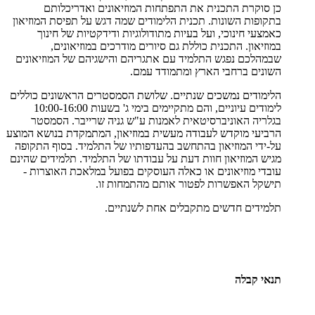
כן סוקרת התכנית את התפתחות המוזיאונים ואדריכלותם
בתקופות השונות. תכנית הלימודים שמה דגש על תפיסת המוזיאון
כאמצעי חינוכי, ועל בעיות מתודולוגיות ודידקטיות של חינוך
במוזיאון. התכנית כוללת גם סיורים מודרכים במוזיאונים,
שבמהלכם נפגש התלמיד עם אתגריהם והישגיהם של המוזיאונים
השונים ברחבי הארץ ומתמודד עמם.
הלימודים נמשכים שנתיים. שלושת הסמסטרים הראשונים כוללים
לימודים עיוניים, והם מתקיימים בימי ג' בשעות 10:00-16:00
בגלריה האוניברסיטאית לאמנות ע"ש גניה שרייבר. הסמסטר
הרביעי מוקדש לעבודה מעשית במוזיאון, המתמקדת בנושא המוצע
על-ידי המוזיאון בהתחשב בהעדפותיו של התלמיד. בסוף התקופה
מגיש המוזיאון חוות דעת על עבודתו של התלמיד. תלמידים שהינם
עובדי מוזיאונים או כאלה העוסקים בפועל במלאכת האוצרות -
תישקל האפשרות לפטור אותם מהתמחות זו.
תלמידים חדשים מתקבלים אחת לשנתיים.
תנאי קבלה