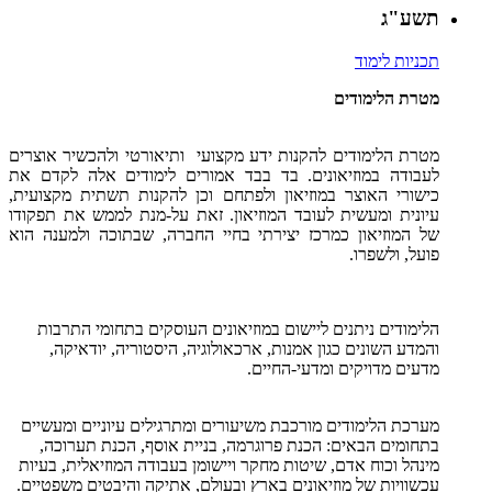
תשע"ג
תכניות לימוד
מטרת הלימודים
מטרת הלימודים להקנות ידע מקצועי ותיאורטי ולהכשיר אוצרים
לעבודה במוזיאונים. בד בבד אמורים לימודים אלה לקדם את
כישורי האוצר במוזיאון ולפתחם וכן להקנות תשתית מקצועית,
עיונית ומעשית לעובד המוזיאון. זאת על-מנת לממש את תפקודו
של המוזיאון כמרכז יצירתי בחיי החברה, שבתוכה ולמענה הוא
פועל, ולשפרו.
הלימודים ניתנים ליישום במוזיאונים העוסקים בתחומי התרבות
והמדע השונים כגון אמנות, ארכאולוגיה, היסטוריה, יודאיקה,
מדעים מדויקים ומדעי-החיים.
מערכת הלימודים מורכבת משיעורים ומתרגילים עיוניים ומעשיים
בתחומים הבאים: הכנת פרוגרמה, בניית אוסף, הכנת תערוכה,
מינהל וכוח אדם, שיטות מחקר ויישומן בעבודה המוזיאלית, בעיות
עכשוויות של מוזיאונים בארץ ובעולם, אתיקה והיבטים משפטיים.