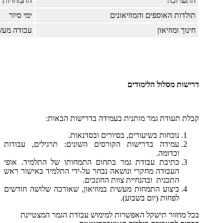
התערוכה
התמחויות
תולדות האוספים והמוזיאונים
ימי סיור
חינוך ומוזיאון
עבודה מעש
דרישות מסלול הלימודים
קבלת תעודת גמר מותנית בעמידה בדרישות הבאות:
נוכחות בשיעורים, בסיורים ובסדנאות.
עמידה בדרישות הקורסים השונים: תרגילים, עבודות
וכדומה.
כתיבת עבודת גמר בתחום התמחותו של התלמיד. אופי
העבודה מחקרי ונושאה נבחר על-ידי התלמיד באישור ראש
התכנית ובהנחיית צוות החונכים.
ביצוע התמחות מעשית במוזיאון, שאורכה שלושה חודשים
לפחות (יום בשבוע).
בכל מחזור תישקל האפשרות למימוש עבודת הגמר המצטיינת