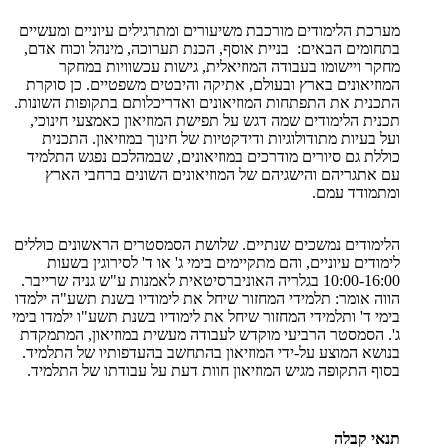
מערכת הלימודים מורכבת משיעורים ומתרגילים עיוניים ומעשיים
בתחומים הבאים: בניית אוסף, הכנת תערוכה, מינהל וכוח אדם,
מחקר ויישומו בעבודה המוזיאלית, גישות עכשוויות במחקר
המוזיאונים בארץ ובעולם, אתיקה והיבטים משפטיים. כן סוקרת
התכנית את התפתחות המוזיאונים ואדריכלותם בתקופות השונות.
תכנית הלימודים שמה דגש על תפישת המוזיאון כאמצעי חינוכי,
ועל בעיות מתודולוגיות ודידקטיות של חינוך במוזיאון. התכנית
כוללת גם סיורים מודרכים במוזיאונים, שבמהלכם נפגש התלמיד
עם אתגריהם והישגיהם של המוזיאונים השונים ברחבי הארץ
ומתמודד עמם.
הלימודים נמשכים שנתיים. שלושת הסמסטרים הראשונים כוללים
לימודים עיוניים, והם מתקיימים בימי ג' או ד' לסירוגין בשעות
10:00-16:00 בגלריה האוניברסיטאית לאמנות ע"ש גניה שרייבר.
הווה אומר: תלמידי המחזור שיחל את לימודיו בשנת תשע"ה ילמדו
בימי ד' ותלמידי המחזור שיחל את לימודיו בשנת תשע"ו ילמדו בימי
ג'. הסמסטר הרביעי מוקדש לעבודה מעשית במוזיאון, המתמקדת
בנושא המוצע על-ידי המוזיאון בהתחשב בהעדפותיו של התלמיד.
בסוף התקופה מגיש המוזיאון חוות דעת על עבודתו של התלמיד.
תנאי קבלה