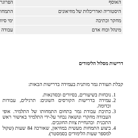
האוסף
הפרוגר
היסטוריה ואדריכלות של מוזיאונים
התמחוי
מחקר וכתיבה
ימי סיור
מינהל וכוח אדם
עבודה 
דרישות מסלול הלימודים
קבלת תעודת גמר מותנית בעמידה בדרישות הבאות:
נוכחות בשיעורים, בסיורים ובסדנאות.
עמידה בדרישות הקורסים השונים: תרגילים, עבודות
וכדומה.
כתיבת עבודת גמר בתחום התמחותו של התלמיד. אופי
העבודה מחקרי ונושאה נבחר על-ידי התלמיד באישור ראש
התכנית ובהנחיית צוות החונכים.
ביצוע התמחות מעשית במוזיאון, שאורכה 84 שעות (שקול
למספר שעות הלימודים בסמסטר).