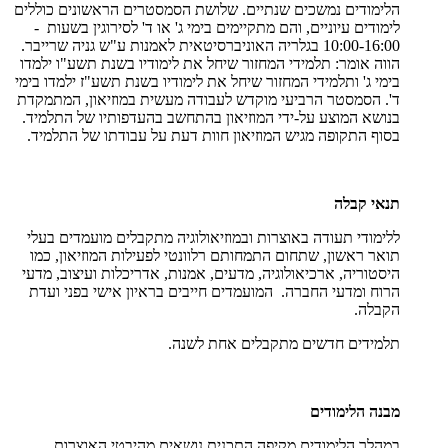
הלימודים נמשכים שנתיים. שלושת הסמסטרים הראשונים כוללים
לימודים עיוניים, והם מתקיימים בימי ג' או ד' לסירוגין בשעות -
10:00-16:00 בגלריה האוניברסיטאית לאמנות ע"ש גניה שרייבר.
הווה אומר: תלמידי המחזור שיחל את לימודיו בשנת תשע"ו ילמדו
בימי ג' ותלמידי המחזור שיחל את לימודיו בשנת תשע"ז ילמדו בימי
ד'. הסמסטר הרביעי מוקדש לעבודה מעשית במוזיאון, המתמקדת
בנושא המוצע על-ידי המוזיאון בהתחשב בהעדפותיו של התלמיד.
בסוף התקופה מגיש המוזיאון חוות דעת על עבודתו של התלמיד.
תנאי קבלה
ללימודי תעודה באוצרות ובמוזיאולוגיה מתקבלים מועמדים בעלי
תואר ראשון, שתחום התמחותם רלוונטי לפעילות המוזיאון, כמו
היסטוריה, ארכיאולוגיה, מדעים, אמנות, אדריכלות ועיצוב, מדעי
הרוח ומדעי החברה. המועמדים חייבים בראיון אישי בפני ועדת
הקבלה.
תלמידים חדשים מתקבלים אחת לשנה.
מבנה הלימודים
במהלך הלימודים מקיפה התכנית נושאים מהיבטי האוצרות