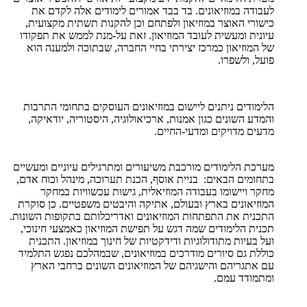
לעבודה במוזיאונים. בד בבד אמורים לימודים אלה לקדם את
כישורי האוצר במוזיאון ולפתחם וכן להקנות תשתית מקצועית,
עיונית ומעשית לעובד המוזיאון. זאת על-מנת לממש את תפקודו
של המוזיאון כמרכז יצירתי בחיי החברה, שבתוכה ולמענה הוא
פועל, ולשפרו.
הלימודים ניתנים ליישום במוזיאונים העוסקים בתחומי התרבות
והמדע השונים כגון אמנות, ארכיאולוגיה, היסטוריה, יודאיקה,
מדעים מדויקים ומדעי-החיים.
מערכת הלימודים מורכבת משיעורים ומתרגילים עיוניים ומעשיים
בתחומים הבאים: בניית אוסף, הכנת תערוכה, מינהל וכוח אדם,
מחקר ויישומו בעבודה המוזיאלית, גישות עכשוויות במחקר
המוזיאונים בארץ ובעולם, אתיקה והיבטים משפטיים. כן סוקרת
התכנית את התפתחות המוזיאונים ואדריכלותם בתקופות השונות.
תכנית הלימודים שמה דגש על תפישת המוזיאון כאמצעי חינוכי,
ועל בעיות מתודולוגיות ודידקטיות של חינוך במוזיאון. התכנית
כוללת גם סיורים מודרכים במוזיאונים, שבמהלכם נפגש התלמיד
עם אתגריהם והישגיהם של המוזיאונים השונים ברחבי הארץ
ומתמודד עמם.