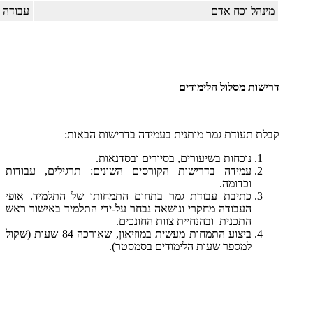
מינהל וכח אדם
עבודה 
דרישות מסלול הלימודים
קבלת תעודת גמר מותנית בעמידה בדרישות הבאות:
נוכחות בשיעורים, בסיורים ובסדנאות.
עמידה בדרישות הקורסים השונים: תרגילים, עבודות
וכדומה.
כתיבת עבודת גמר בתחום התמחותו של התלמיד. אופי
העבודה מחקרי ונושאה נבחר על-ידי התלמיד באישור ראש
התכנית ובהנחיית צוות החונכים.
ביצוע התמחות מעשית במוזיאון, שאורכה 84 שעות (שקול
למספר שעות הלימודים בסמסטר).