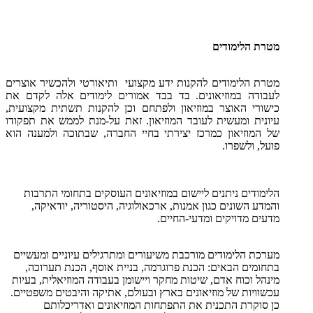
מטרת הלימודים
מטרת הלימודים להקנות ידע מקצועי ותיאורטי ולהכשיר אוצרים
לעבודה במוזיאונים. בד בבד אמורים לימודים אלה לקדם את
כישורי האוצר במוזיאון ולפתחם וכן להקנות תשתית מקצועית,
עיונית ומעשית לעובד המוזיאון. זאת על-מנת לממש את תפקודו
של המוזיאון כמרכז יצירתי בחיי החברה, שבתוכה ולמענה הוא
פועל, ולשפרו.
הלימודים ניתנים ליישום במוזיאונים העוסקים בתחומי התרבות
והמדע השונים כגון אמנות, ארכאולוגיה, היסטוריה, יודאיקה,
מדעים מדויקים ומדעי-החיים.
מערכת הלימודים מורכבת משיעורים ומתרגילים עיוניים ומעשיים
בתחומים הבאים: הכנת פרוגרמה, בניית אוסף, הכנת תערוכה,
מינהל וכוח אדם, שיטות מחקר ויישומן בעבודה המוזיאלית, בעיות
עכשוויות של מוזיאונים בארץ ובעולם, אתיקה והיבטים משפטיים.
כן סוקרת התכנית את התפתחות המוזיאונים ואדריכלותם