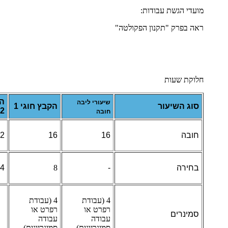
מועדי הגשת עבודות:
ראה בפרק "תקנון הפקולטה"
חלוקת שעות
הק
שיעורי ליבה
סוג השיעור
הקבץ חוגי 1
2
חובה
חובה
16
16
2
בחירה
-
8
4
4 (עבודת
4 (עבודת
רפרט או
רפרט או
סמינרים
עבודה
עבודה
סמינריונית)
סמינריונית)