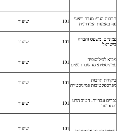
תרבות הגוף: מגדר וייצוגי
101
שיעור
גוף באמנות המודרנית
פמיניזם, משפט וחברה
101
שיעור
בישראל
מבוא לפילוסופיה
101
שיעור
פמיניסטית: מחשבות נשים
ביקורת תרבות
101
שיעור
מפרספקטיבות פמיניסטיות
גברים וגבריות: הטוב הרע
101
שיעור
והמכוער
101
שיעור
שיטות מחקר איכותניות