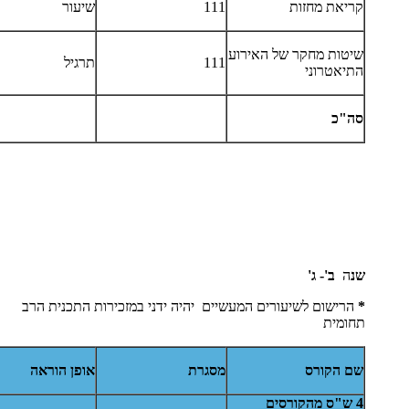
קריאת מחזות
111
שיעור
שיטות מחקר של האירוע
111
תרגיל
התיאטרוני
סה"כ
שנ
ה
ב'- ג'
*
הרישום לשיעורים המעשיים יהיה ידני במזכירות התכנית הרב
תחומית
שם הקורס
מסגרת
אופן הוראה
4 ש"ס מהקורסים