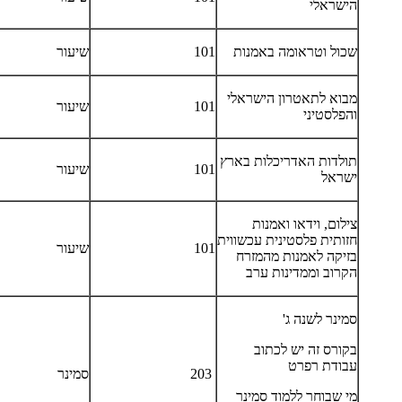
הישראלי
שכול וטראומה באמנות
101
שיעור
מבוא לתאטרון הישראלי
101
שיעור
והפלסטיני
תולדות האדריכלות בארץ
101
שיעור
ישראל
צילום, וידאו ואמנות
חזותית פלסטינית עכשווית
101
שיעור
בזיקה לאמנות מהמזרח
הקרוב וממדינות ערב
סמינר לשנה ג'
בקורס זה יש לכתוב
עבודת רפרט
203
סמינר
מי שבוחר ללמוד סמינר