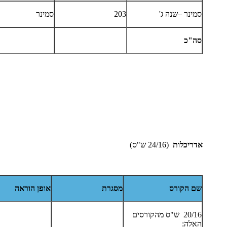
סמינר –שנה ג'
203
סמינר
סה"כ
אדריכלות
(24/16 ש"ס)
שם הקורס
מסגרת
אופן הוראה
20/16 ש"ס מהקורסים
האלה: