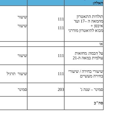
האלה:
תולדות התאטרון
שיעור
111
מהמאה ה –17 ועד
איבסן +
שיעור
111
מבוא לתיאטרון מודרני
או
על הבמה: מחזאות
111
שיעור
עולמית במאה ה-21
שיעורי בחירה / שיעורי
111
שיעור תרגיל
בחירה מעשיים
סמינר – שנה ג'
203
סמינר
סה"כ