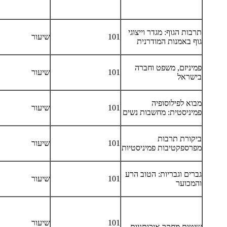
תרבות הגוף: מגדר וייצוגי
101
שיעור
גוף באמנות המודרנית
פמיניזם, משפט וחברה
101
שיעור
בישראל
מבוא לפילוסופיה
101
שיעור
פמיניסטית: מחשבות נשים
ביקורת תרבות
101
שיעור
מפרספקטיבות פמיניסטיות
גברים וגבריות: הטוב הרע
101
שיעור
והמכוער
101
שיעור
שיטות מחקר איכותניות