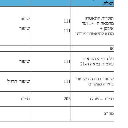
האלה:
תולדות התאטרון
שיעור
111
מהמאה ה –17 ועד
איבסן +
שיעור
111
מבוא לתיאטרון מודרני
או
על הבמה: מחזאות
111
שיעור
עולמית במאה ה-21
שיעורי בחירה / שיעורי
111
שיעור תרגיל
בחירה מעשיים
סמינר – שנה ג'
203
סמינר
סה"כ