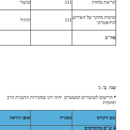
קריאת מחזות
111
שיעור
שיטות מחקר של האירוע
111
תרגיל
התיאטרוני
סה"כ
שנ
ה
ב'- ג'
*
הרישום לשיעורים המעשיים יהיה ידני במזכירות התכנית הרב
תחומית
שם הקורס
מסגרת
אופן הוראה
4 ש"ס מהקורסים