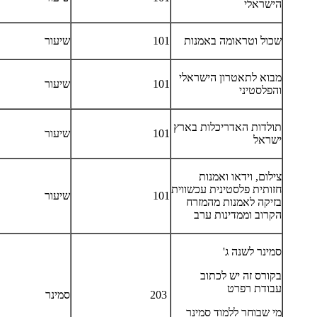
הישראלי
שכול וטראומה באמנות
101
שיעור
מבוא לתאטרון הישראלי
101
שיעור
והפלסטיני
תולדות האדריכלות בארץ
101
שיעור
ישראל
צילום, וידאו ואמנות
חזותית פלסטינית עכשווית
101
שיעור
בזיקה לאמנות מהמזרח
הקרוב וממדינות ערב
סמינר לשנה ג'
בקורס זה יש לכתוב
עבודת רפרט
203
סמינר
מי שבוחר ללמוד סמינר