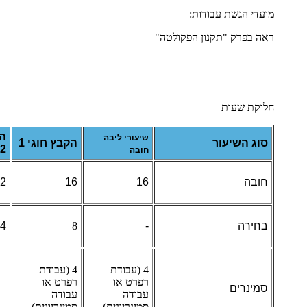
מועדי הגשת עבודות:
ראה בפרק "תקנון הפקולטה"
חלוקת שעות
הק
שיעורי ליבה
סוג השיעור
הקבץ חוגי 1
2
חובה
חובה
16
16
2
בחירה
-
8
4
4 (עבודת
4 (עבודת
רפרט או
רפרט או
סמינרים
עבודה
עבודה
סמינריונית)
סמינריונית)