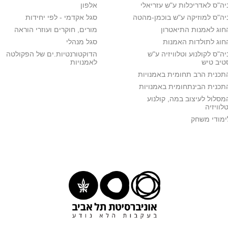
יה"ס לאדריכלות ע"ש עזריאלי
אלפון
יה"ס למוזיקה ע"ש בוכמן-מהטה
סגל אקדמי - לפי יחידות
חוג לאמנות התיאטרון
מורים, חוקרים ועוזרי הוראה
חוג לתולדות האמנות
סגל מנהלי
יה"ס לקולנוע וטלוויזיה ע"ש
הדוקטורנטיות.ים של הפקולטה
טיב טיש
לאמנויות
תכנית הרב תחומית באמנויות
תכנית הבינתחומית באמנויות
מסלול לעיצוב במה, קולנוע
טלוויזיה
ימודי משחק