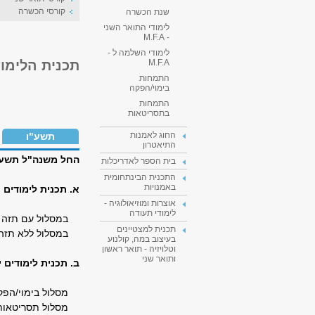
קורסי הכשרה
שנת הכשרה
לימודי התואר השני
- M.F.A
לימודי השלמה ל -
תכנית הלימוד
M.F.A
התמחות
בימוי/הפקה
התמחות
בתסריטאות
החוג לאמנות
תשע"ו
התיאטרון
ה
חל משנה"ל תשע"ב
בית הספר לאדריכלות
התכנית הבינתחומית
באמנויות
א. תכנית לימודים עיונית - 
אוצרות ומוזיאולוגיה -
לימודי תעודה
במסלול עם תזה (סה"כ 
תכנית למצטיינים
במסלול ללא תזה (סה"כ
בעיצוב במה, קולנוע
וטלויזיה - תואר ראשון
ותואר שני
ב. תכנית לימודים יישומית - MFA ב
מסלול בימוי/הפקה (סה
מסלול תסריטאות (סה"כ