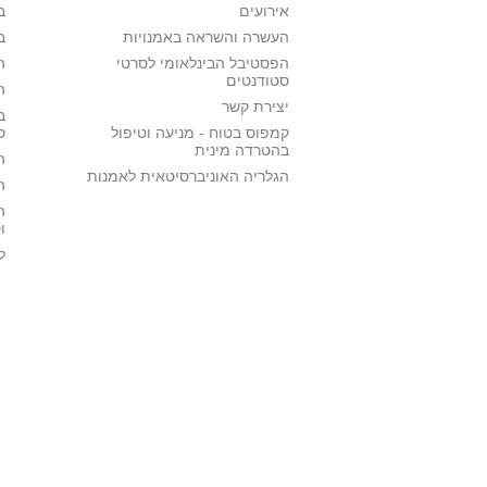
אירועים
ב
העשרה והשראה באמנויות
ב
הפסטיבל הבינלאומי לסרטי
ה
סטודנטים
ה
יצירת קשר
ב
קמפוס בטוח - מניעה וטיפול
ס
בהטרדה מינית
ה
הגלריה האוניברסיטאית לאמנות
ה
ה
ו
ל