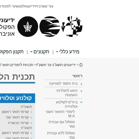
תוכן
תפריט
צור קשר
בית
ידיעון
אלפון
שער לסטודנ
עליון
ראשי
ידיעוני
הפקולט
אוניבר
מידע כללי
תקנונים
תקנון הפקו
|
|
הינך נמצא כאן
>
ידיעונים תשע"ג עד תשע"ז
>
תכניות לימודים תואר II
תכנית הלי
ראשי
בית הספר למוזיקה
החוג לתולדות
האמנות
קולנוע וטלוויז
ביה"ס לקולנוע
וטלוויזיה
תשע"ח
קורסי תואר ראשון
לימודי התואר השני
M.A
קורסי תואר שני
מסלול עם עבודת
קורסי הכשרה
גמר
תשע"ה
קורסי תואר ראשון
מסלול ללא עבודת
גמר
קורסי תואר שני