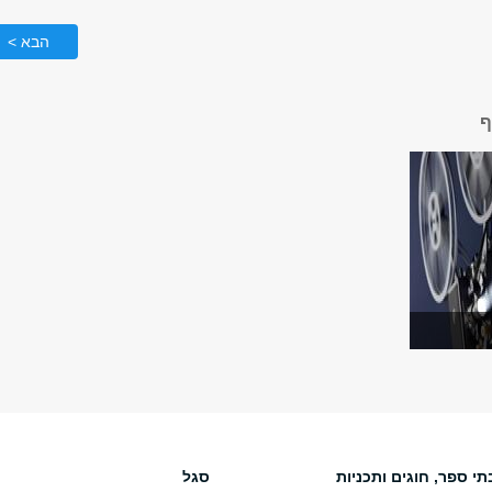
הבא >
ף
תי ספר, חוגים ותכניות
סגל