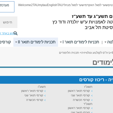
מערכת פ
טים
שער לסגל האקדמי
שער לסגל מנהלי
TAU
English
mytau
Welcome2TAU
ם
תשע"ג עד תשע"ז
חיפוש
ה לאמנויות
ע"ש יולנדה ודוד כץ
סיטת תל אביב
חיפוש באתר ז
לטה
תכניות לימודים תואר I
תכניות לימודים תואר II
קורסים
|
>
ביה"ס לקולנוע וטלוויזיה
> תכנית הלימודים
מודים
יה - ריכוז קורסים
תשע"ז
תשע"ו
קורסי תואר ראשון
קורסי תואר ראשון
קורסי תואר שני
קורסי תואר שני
קורסי הכשרה
קורסי הכשרה
תשע"ד
קורסי תואר ראשון
קורסי תואר שני