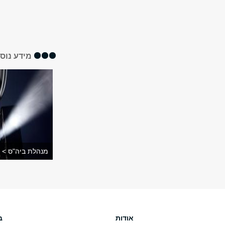
מידע נוס
מנהלת ביה"ס >
אודות
ב