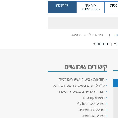
ניות
אזור אישי
להרשמה
לסטודנטים.יות
ה
חיפוש בכל האוניברסיטה
בחינות
|
קישורים שימושיים
הודעות / ביטולי שיעורים לנייד
לו"ז לרישום בשיטת המכרז-בידינג
הנחיות לרישום בשיטת המכרז
חיפוש קורסים
מידע אישי MyTau
מחלקת מחשבים
מידע ממוחשב