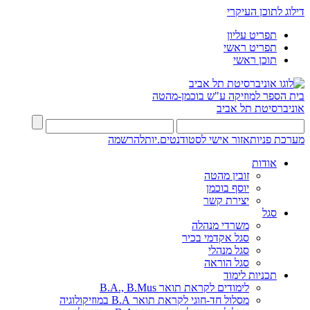
דילוג לתוכן העיקרי
תפריט עליון
תפריט ראשי
תוכן ראשי
בית הספר למוזיקה ע"ש בוכמן-מהטה
אוניברסיטת תל אביב
מערכת פניות
אזור אישי לסטודנטים.יות
להרשמה
אודות
זובין מהטה
יוסף בוכמן
יצירת קשר
סגל
משרדי מנהלה
סגל אקדמי בכיר
סגל מנהלי
סגל הוראה
תכניות לימוד
לימודים לקראת תואר B.A., B.Mus
מסלול חד-חוגי לקראת תואר B.A במוזיקולוגיה