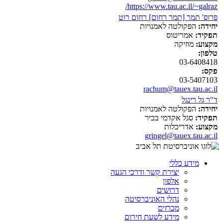
https://www.tau.ac.il/~galraz/
פרופ' תמר [תמר רחום] רחום רוט
יחידה:
הפקולטה לאמנויות
תפקיד:
אמריטוס
מקצוע:
מוזיקה
טלפון:
03-6408418
פקס:
03-5407103
rachum@tauex.tau.ac.il
ד"ר גל רינגל
יחידה:
הפקולטה לאמנויות
תפקיד:
סגל אקדמי בכיר
מקצוע:
אדריכלות
gringel@tauex.tau.ac.il
מידע כללי
יצירת קשר ודרכי הגעה
אלפון
דרושים
נהלי האוניברסיטה
מכרזים
מידע לשעת חירום