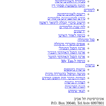
מבקרת האוניברסיטה
תקנון משמעת ופסקי דין
לימודים
רישום לאוניברסיטה
מידע למתעניינים בלימודים
חישוב סיכויי קבלה לתואר ראשון
לוח שנת הלימודים
ידיעונים
כניסה לאזור האישי
סגל ומינהלה
אגפים ומשרדי מינהלה
ארגון הסגל המנהלי
ארגון הסגל האקדמי הבכיר
ארגון הסגל האקדמי הזוטר
כניסה ל-My Tau
נגישות
נגישות בקמפוס
מניעה וטיפול בהטרדה מינית
הנחיות בדבר חוק חופש המידע
הצהרת נגישות
הגנת הפרטיות
תנאי שימוש
אוניברסיטת תל אביב
P.O. Box 39040, Tel Aviv 6997801