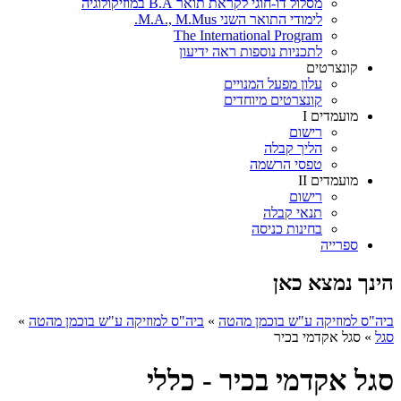
מסלול דו-חוגי לקראת תואר B.A במוזיקולוגיה
לימודי התואר השני M.A., M.Mus.
The International Program
לתכניות נוספות ראה ידיעון
קונצרטים
עלון מפעל המנויים
קונצרטים מיוחדים
מועמדים I
רישום
הליך קבלה
טפסי הרשמה
מועמדים II
רישום
תנאי קבלה
בחינות כניסה
ספרייה
הינך נמצא כאן
ביה"ס למוזיקה ע"ש בוכמן מהטה
»
ביה"ס למוזיקה ע"ש בוכמן מהטה
»
סגל
»
סגל אקדמי בכיר
סגל אקדמי בכיר - כללי