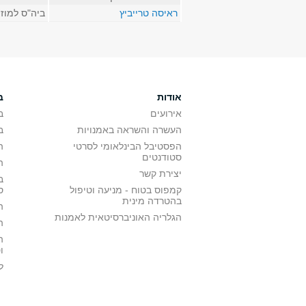
ראיסה טרייביץ
ביה"ס למוז
אודות
ב
אירועים
ב
העשרה והשראה באמנויות
ב
הפסטיבל הבינלאומי לסרטי
ה
סטודנטים
ה
יצירת קשר
ב
קמפוס בטוח - מניעה וטיפול
ס
בהטרדה מינית
ה
הגלריה האוניברסיטאית לאמנות
ה
ה
ו
ל