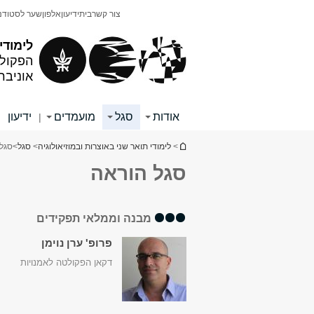
תוכן
תפריט
צור קשר
בית
ידיעון
אלפון
שער לסטודנ
עליון
ראשי
לימודי
הפקולט
אוניבר
אודות
סגל
מועמדים
ידיעון
|
|
הינך נמצא כאן
>
לימודי תואר שני באוצרות ובמוזיאולוגיה
>
סגל
>
סגל
סגל הוראה
מבנה וממלאי תפקידים
פרופ' ערן נוימן
דקאן הפקולטה לאמנויות