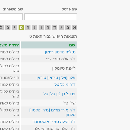
שם פרטי:
שם משפחה:
א
ב
ג
ד
ה
ו
ז
ח
ט
י
כ
ל
תוצאות חיפוש עבור האות ט
שם
יחידת משנ
נטליה טדסון רימון
ביה"ס למוז
ד"ר אלה טובי צרי
ביה"ס למוז
ביה"ס לקולנ
ליענה טיומקין
טיש
אלון [אלון טיראן] טיראן
חוג לאמנות
ד"ר מיכל טל
ביה"ס למוז
ביה"ס לקולנ
פרופ' רן [רן טל] טל
טיש
שלו טל
ביה"ס לאדר
ד"ר מירי מרים [מירי טלמון]
ביה"ס לקולנ
טלמון
טיש
ד"ר הילה טמיר אוסטרובר
ביה"ס למוז
ד"ר יעלה טרוסמן הייפלר
ביה"ס לאדר