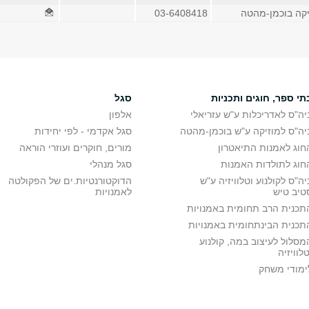
יקה בוכמן-מהטה
03-6408418
תי ספר, חוגים ותכניות
סגל
יה"ס לאדריכלות ע"ש עזריאלי
אלפון
יה"ס למוזיקה ע"ש בוכמן-מהטה
סגל אקדמי - לפי יחידות
חוג לאמנות התיאטרון
מורים, חוקרים ועוזרי הוראה
חוג לתולדות האמנות
סגל מנהלי
יה"ס לקולנוע וטלוויזיה ע"ש
הדוקטורנטיות.ים של הפקולטה
טיב טיש
לאמנויות
תכנית הרב תחומית באמנויות
תכנית הבינתחומית באמנויות
מסלול לעיצוב במה, קולנוע
טלוויזיה
ימודי משחק