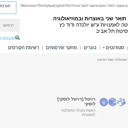
מערכת פ
טים
שער לסגל האקדמי
שער לסגל מנהלי
TAU
English
mytau
Welcome2TAU
 תואר שני באוצרות ובמוזיאולוגיה
חיפוש
ה לאמנויות
ע"ש יולנדה ודוד כץ
סיטת תל אביב
חיפוש באתר ז
סטודנטים
בוגרים
מחקר ופרסומים
רשימת הקורסים
|
|
|
 ומנהלה
> סגל הוראה
רויטל [רויטל לוסקי]
לוסקי
ראשת מנהל הפקולטה
לאמנויות