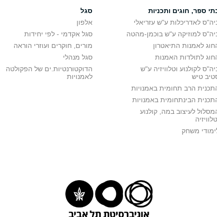
תי ספר, חוגים ותכניות
סגל
יה"ס לאדריכלות ע"ש עזריאלי
אלפון
יה"ס למוזיקה ע"ש בוכמן-מהטה
סגל אקדמי - לפי יחידות
חוג לאמנות התיאטרון
מורים, חוקרים ועוזרי הוראה
חוג לתולדות האמנות
סגל מנהלי
יה"ס לקולנוע וטלוויזיה ע"ש
הדוקטורנטיות.ים של הפקולטה
טיב טיש
לאמנויות
תכנית הרב תחומית באמנויות
תכנית הבינתחומית באמנויות
מסלול לעיצוב במה, קולנוע
טלוויזיה
ימודי משחק