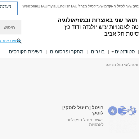
מערכת פ
טים
שער לסגל האקדמי
שער לסגל מנהלי
TAU
English
mytau
Welcome2TAU
 תואר שני באוצרות ובמוזיאולוגיה
חיפוש
ה לאמנויות
ע"ש יולנדה ודוד כץ
סיטת תל אביב
חיפוש באתר ז
סטודנטים
בוגרים
מחקר ופרסומים
רשימת הקורסים
|
|
|
 ומנהלה
> סגל הוראה
רויטל [רויטל לוסקי]
לוסקי
ראשת מנהל הפקולטה
לאמנויות