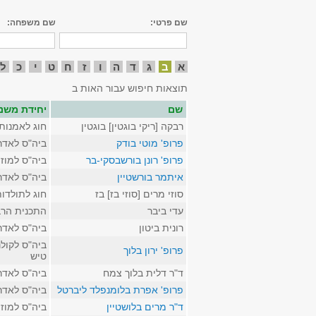
שם פרטי:
שם משפחה:
א
ב
ג
ד
ה
ו
ז
ח
ט
י
כ
ל
תוצאות חיפוש עבור האות ב
שם
יחידת משנ
רבקה [ריקי בוגטין] בוגטין
חוג לאמנות
פרופ' מוטי בודק
ביה"ס לאדר
פרופ' רונן בורשבסקי-בר
ביה"ס למוז
איתמר בורשטיין
ביה"ס לאדר
סוזי מרים [סוזי בז] בז
חוג לתולדו
עדי ביבר
התכנית הרב
רונית ביטון
ביה"ס לאדר
ביה"ס לקולנ
פרופ' ירון בלוך
טיש
ד"ר דלית בלוך צמח
ביה"ס לאדר
פרופ' אפרת בלומנפלד ליברטל
ביה"ס לאדר
ד"ר מרים בלושטיין
ביה"ס למוז