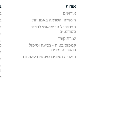
אודות
ב
אירועים
ב
העשרה והשראה באמנויות
ב
הפסטיבל הבינלאומי לסרטי
ה
סטודנטים
ה
יצירת קשר
ב
קמפוס בטוח - מניעה וטיפול
ס
בהטרדה מינית
ה
הגלריה האוניברסיטאית לאמנות
ה
ה
ו
ל