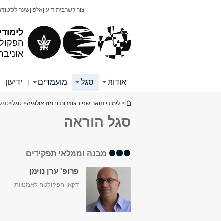
תוכן
תפריט
צור קשר
בית
ידיעון
אלפון
שער לסטודנ
עליון
ראשי
לימודי
הפקולט
אוניבר
אודות
סגל
מועמדים
ידיעון
|
|
הינך נמצא כאן
>
לימודי תואר שני באוצרות ובמוזיאולוגיה
>
סגל
>
סגל
סגל הוראה
מבנה וממלאי תפקידים
פרופ' ערן נוימן
דקאן הפקולטה לאמנויות