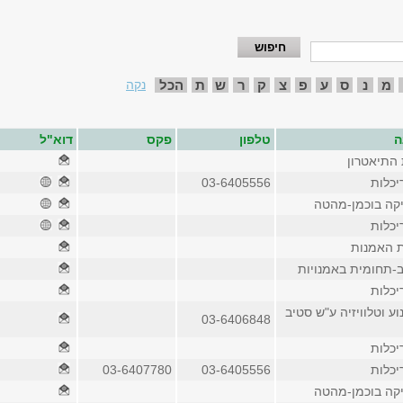
מ
נ
ס
ע
פ
צ
ק
ר
ש
ת
הכל
נקה
ה
טלפון
פקס
דוא"ל
 התיאטרון
יכלות
03-6405556
יקה בוכמן-מהטה
יכלות
ת האמנות
-תחומית באמנויות
יכלות
וע וטלוויזיה ע"ש סטיב
03-6406848
יכלות
יכלות
03-6405556
03-6407780
יקה בוכמן-מהטה