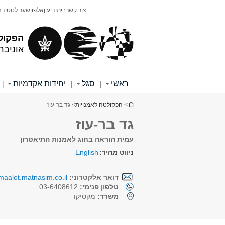
תוכן
תפריט
צור קשר
בית
ידיעון
אלפון
שער לסטודנ
עליון
ראשי
הפקול
אוניבר
ראשי
סגל
יחידות אקדמיות
|
|
|
הינך נמצא כאן
>
הפקולטה לאמנויות
> גד בר-עוז
גד בר-עוז
עמית הוראה בחוג לאמנות התיאטרון
ניווט מהיר:
English
דואר אלקטרוני:
aalot.matnasim.co.il
טלפון פנימי:
03-6408612
משרד:
מקסיקו