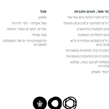
תי ספר, חוגים ותכניות
סגל
יה"ס לאדריכלות ע"ש עזריאלי
אלפון
יה"ס למוזיקה ע"ש בוכמן-מהטה
סגל אקדמי - לפי יחידות
חוג לאמנות התיאטרון
מורים, חוקרים ועוזרי הוראה
חוג לתולדות האמנות
סגל מנהלי
יה"ס לקולנוע וטלוויזיה ע"ש
הדוקטורנטיות.ים של הפקולטה
טיב טיש
לאמנויות
תכנית הרב תחומית באמנויות
תכנית הבינתחומית באמנויות
מסלול לעיצוב במה, קולנוע
טלוויזיה
ימודי משחק