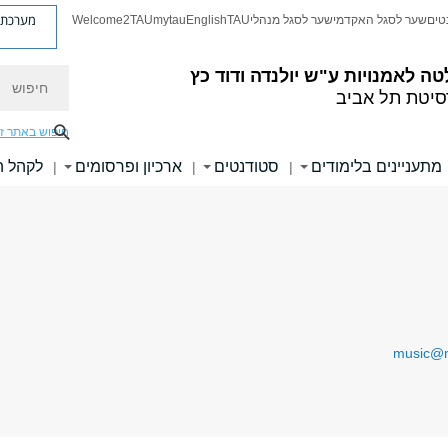
מערכת פ
טים
שער לסגל האקדמי
שער לסגל מנהלי
TAU
English
mytau
Welcome2TAU
חיפוש
טה לאמנויות
ע"ש יולנדה ודוד כץ
סיטת תל אביב
חיפוש באתר ז
מתעניינים בלימודים
סטודנטים
ארכיון ופרסומים
לקהל 
|
|
|
music@m