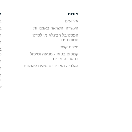
אודות
ב
אירועים
ב
העשרה והשראה באמנויות
ב
הפסטיבל הבינלאומי לסרטי
ה
סטודנטים
ה
יצירת קשר
ב
קמפוס בטוח - מניעה וטיפול
ס
בהטרדה מינית
ה
הגלריה האוניברסיטאית לאמנות
ה
ה
ו
ל