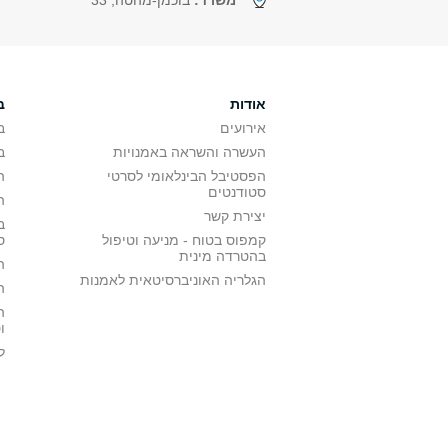
משרד:
בוכמן-מהטה, 33
אודות
ב
אירועים
ב
העשרה והשראה באמנויות
ב
הפסטיבל הבינלאומי לסרטי
ה
סטודנטים
ה
יצירת קשר
ב
קמפוס בטוח - מניעה וטיפול
ס
בהטרדה מינית
ה
הגלריה האוניברסיטאית לאמנות
ה
ה
ו
ל