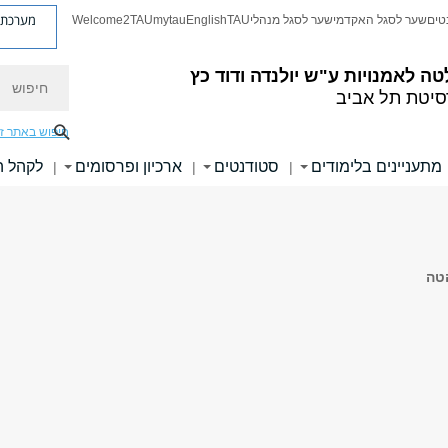
מערכת פ
טים
שער לסגל האקדמי
שער לסגל מנהלי
TAU
English
mytau
Welcome2TAU
חיפוש
טה לאמנויות
ע"ש יולנדה ודוד כץ
סיטת תל אביב
חיפוש באתר ז
מתעניינים בלימודים
סטודנטים
ארכיון ופרסומים
לקהל 
|
|
|
הטה