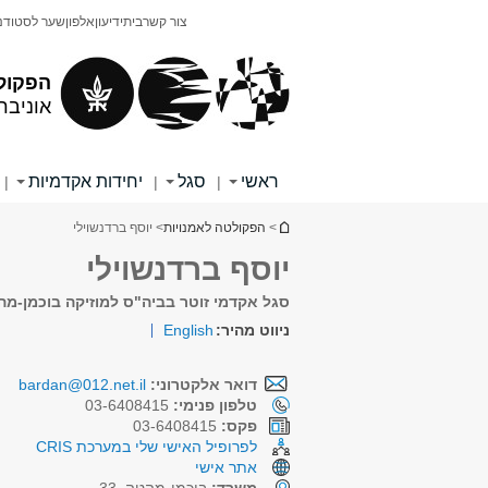
תוכן
תפריט
צור קשר
בית
ידיעון
אלפון
שער לסטודנ
עליון
ראשי
הפקול
אוניבר
ראשי
סגל
יחידות אקדמיות
|
|
|
הינך נמצא כאן
>
הפקולטה לאמנויות
> יוסף ברדנשוילי
יוסף ברדנשוילי
סגל אקדמי זוטר בביה"ס למוזיקה בוכמן-מ
ניווט מהיר:
English
דואר אלקטרוני:
bardan@012.net.il
טלפון פנימי:
03-6408415
פקס:
03-6408415
לפרופיל האישי שלי במערכת CRIS
אתר אישי