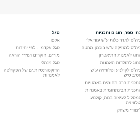
תי ספר, חוגים ותכניות
סגל
יה"ס לאדריכלות ע"ש עזריאלי
אלפון
יה"ס למוזיקה ע"ש בוכמן-מהטה
סגל אקדמי - לפי יחידות
חוג לאמנות התיאטרון
מורים, חוקרים ועוזרי הוראה
חוג לתולדות האמנות
סגל מנהלי
יה"ס לקולנוע וטלוויזיה ע"ש
הדוקטורנטיות.ים של הפקולטה
טיב טיש
לאמנויות
תכנית הרב תחומית באמנויות
תכנית הבינתחומית באמנויות
מסלול לעיצוב במה, קולנוע
טלוויזיה
ימודי משחק