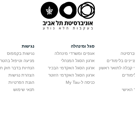
סגל ומינהלה
נגישות
יברסיטה
אגפים ומשרדי מינהלה
נגישות בקמפוס
יינים בלימודים
ארגון הסגל המנהלי
מניעה וטיפול בהטר
י קבלה לתואר ראשון
ארגון הסגל האקדמי הבכיר
הנחיות בדבר חוק ח
ימודים
ארגון הסגל האקדמי הזוטר
הצהרת נגישות
כניסה ל-My Tau
הגנת הפרטיות
 האישי
תנאי שימוש