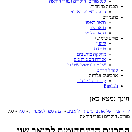
סגל מורים, חוקרים ועוזרי הוראה
תכניות מיוחדות
הבעה ויצירה באמנויות
מועמדים
תואר ראשון
תואר שני
תואר שלישי
מידע שימושי
ידיעון
טפסים
מחלקת מחשבים
אגודת הסטודנטים
שינויים וביטולי שיעורים
לקהל הרחב
ארכיונים וגלריות
קתדרות ומכונים
English
הינך נמצא כאן
לדף הבית של אוניברסיטת תל אביב
»
הפקולטה לאמנויות
»
סגל
»
סגל
מורים, חוקרים ועוזרי הוראה
התכנית הבינתחומית לתואר שני