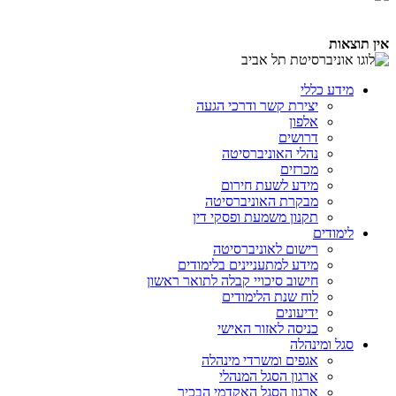
אין תוצאות
מידע כללי
יצירת קשר ודרכי הגעה
אלפון
דרושים
נהלי האוניברסיטה
מכרזים
מידע לשעת חירום
מבקרת האוניברסיטה
תקנון משמעת ופסקי דין
לימודים
רישום לאוניברסיטה
מידע למתעניינים בלימודים
חישוב סיכויי קבלה לתואר ראשון
לוח שנת הלימודים
ידיעונים
כניסה לאזור האישי
סגל ומינהלה
אגפים ומשרדי מינהלה
ארגון הסגל המנהלי
ארגון הסגל האקדמי הבכיר