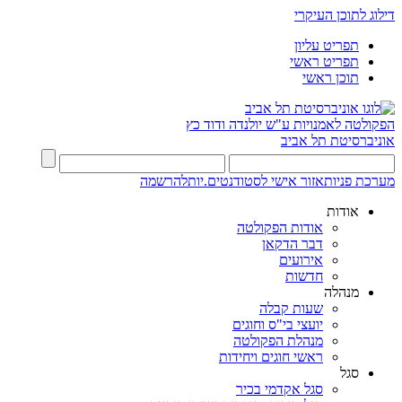
דילוג לתוכן העיקרי
תפריט עליון
תפריט ראשי
תוכן ראשי
הפקולטה לאמנויות
ע"ש יולנדה ודוד כץ
אוניברסיטת תל אביב
מערכת פניות
אזור אישי לסטודנטים.יות
להרשמה
אודות
אודות הפקולטה
דבר הדקאן
אירועים
חדשות
מנהלה
שעות קבלה
יועצי בי"ס וחוגים
מנהלת הפקולטה
ראשי חוגים ויחידות
סגל
סגל אקדמי בכיר