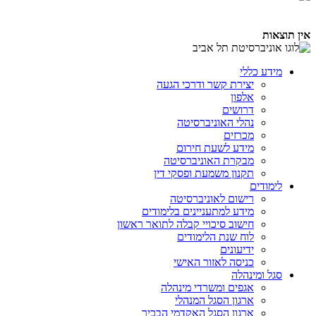
אין תוצאות
מידע כללי
יצירת קשר ודרכי הגעה
אלפון
דרושים
נהלי האוניברסיטה
מכרזים
מידע לשעת חירום
מבקרת האוניברסיטה
תקנון משמעת ופסקי דין
לימודים
רישום לאוניברסיטה
מידע למתעניינים בלימודים
חישוב סיכויי קבלה לתואר ראשון
לוח שנת הלימודים
ידיעונים
כניסה לאזור האישי
סגל ומינהלה
אגפים ומשרדי מינהלה
ארגון הסגל המנהלי
ארגון הסגל האקדמי הבכיר