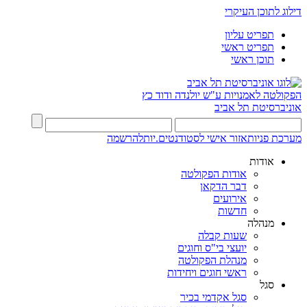
דילוג לתוכן העיקרי
תפריט עליון
תפריט ראשי
תוכן ראשי
הפקולטה לאמנויות
ע"ש יולנדה ודוד כץ
אוניברסיטת תל אביב
מערכת פניות
אזור אישי לסטודנטים.יות
להרשמה
אודות
אודות הפקולטה
דבר הדקאן
אירועים
חדשות
מנהלה
שעות קבלה
יועצי בי"ס וחוגים
מנהלת הפקולטה
ראשי חוגים ויחידות
סגל
סגל אקדמי בכיר