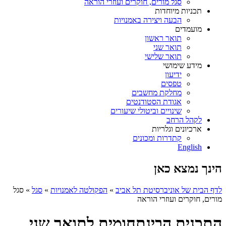
סגל מורים, חוקרים ועוזרי הוראה
תכניות מיוחדות
הבעה ויצירה באמנויות
מועמדים
תואר ראשון
תואר שני
תואר שלישי
מידע שימושי
ידיעון
טפסים
מחלקת מחשבים
אגודת הסטודנטים
שינויים וביטולי שיעורים
לקהל הרחב
ארכיונים וגלריות
קתדרות ומכונים
English
הינך נמצא כאן
לדף הבית של אוניברסיטת תל אביב
»
הפקולטה לאמנויות
»
סגל
»
סגל
מורים, חוקרים ועוזרי הוראה
התכנית הבינתחומית לתואר שני