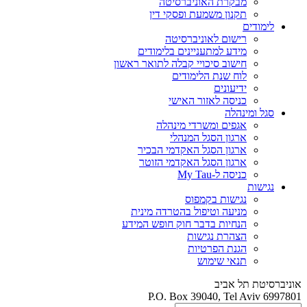
מבקרת האוניברסיטה
תקנון משמעת ופסקי דין
לימודים
רישום לאוניברסיטה
מידע למתעניינים בלימודים
חישוב סיכויי קבלה לתואר ראשון
לוח שנת הלימודים
ידיעונים
כניסה לאזור האישי
סגל ומינהלה
אגפים ומשרדי מינהלה
ארגון הסגל המנהלי
ארגון הסגל האקדמי הבכיר
ארגון הסגל האקדמי הזוטר
כניסה ל-My Tau
נגישות
נגישות בקמפוס
מניעה וטיפול בהטרדה מינית
הנחיות בדבר חוק חופש המידע
הצהרת נגישות
הגנת הפרטיות
תנאי שימוש
אוניברסיטת תל אביב
P.O. Box 39040, Tel Aviv 6997801