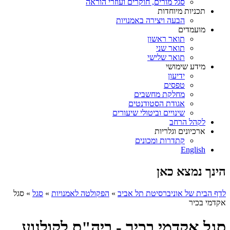
סגל מורים, חוקרים ועוזרי הוראה
תכניות מיוחדות
הבעה ויצירה באמנויות
מועמדים
תואר ראשון
תואר שני
תואר שלישי
מידע שימושי
ידיעון
טפסים
מחלקת מחשבים
אגודת הסטודנטים
שינויים וביטולי שיעורים
לקהל הרחב
ארכיונים וגלריות
קתדרות ומכונים
English
הינך נמצא כאן
לדף הבית של אוניברסיטת תל אביב
»
הפקולטה לאמנויות
»
סגל
»
סגל
אקדמי בכיר
סגל אקדמי בכיר - ביה"ס לקולנוע