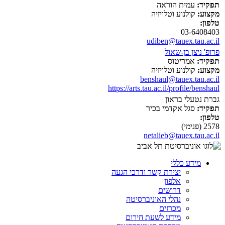
תפקיד:
עמית הוראה
מקצוע:
קולנוע וטלויזיה
טלפון:
03-6408403
udiben@tauex.tau.ac.il
פרופ' ניצן בן-שאול
תפקיד:
אמריטוס
מקצוע:
קולנוע וטלויזיה
benshaul@tauex.tau.ac.il
https://arts.tau.ac.il/profile/benshaul
גברת נטעלי בראון
תפקיד:
סגל אקדמי בכיר
טלפון:
2578 (פנימי)
netalieb@tauex.tau.ac.il
מידע כללי
יצירת קשר ודרכי הגעה
אלפון
דרושים
נהלי האוניברסיטה
מכרזים
מידע לשעת חירום