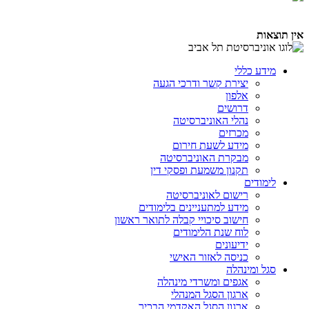
אין תוצאות
מידע כללי
יצירת קשר ודרכי הגעה
אלפון
דרושים
נהלי האוניברסיטה
מכרזים
מידע לשעת חירום
מבקרת האוניברסיטה
תקנון משמעת ופסקי דין
לימודים
רישום לאוניברסיטה
מידע למתעניינים בלימודים
חישוב סיכויי קבלה לתואר ראשון
לוח שנת הלימודים
ידיעונים
כניסה לאזור האישי
סגל ומינהלה
אגפים ומשרדי מינהלה
ארגון הסגל המנהלי
ארגון הסגל האקדמי הבכיר