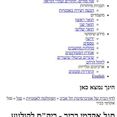
סגל מורים, חוקרים ועוזרי הוראה
תכניות מיוחדות
הבעה ויצירה באמנויות
מועמדים
תואר ראשון
תואר שני
תואר שלישי
מידע שימושי
ידיעון
טפסים
מחלקת מחשבים
אגודת הסטודנטים
שינויים וביטולי שיעורים
לקהל הרחב
ארכיונים וגלריות
קתדרות ומכונים
English
הינך נמצא כאן
לדף הבית של אוניברסיטת תל אביב
»
הפקולטה לאמנויות
»
סגל
»
סגל
אקדמי בכיר
סגל אקדמי בכיר - ביה"ס לקולנוע