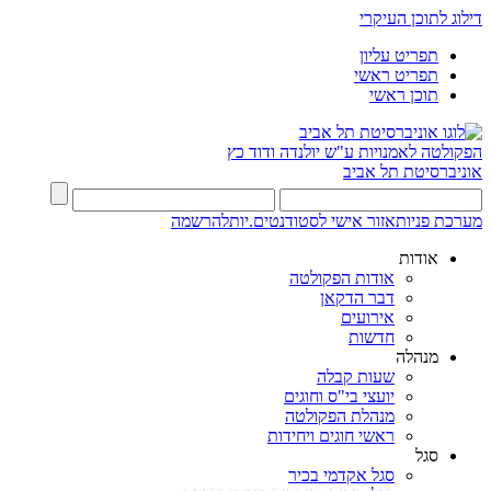
דילוג לתוכן העיקרי
תפריט עליון
תפריט ראשי
תוכן ראשי
הפקולטה לאמנויות
ע"ש יולנדה ודוד כץ
אוניברסיטת תל אביב
מערכת פניות
אזור אישי לסטודנטים.יות
להרשמה
אודות
אודות הפקולטה
דבר הדקאן
אירועים
חדשות
מנהלה
שעות קבלה
יועצי בי"ס וחוגים
מנהלת הפקולטה
ראשי חוגים ויחידות
סגל
סגל אקדמי בכיר