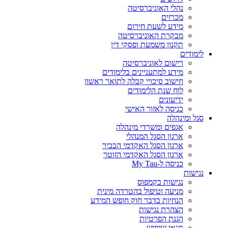
נהלי האוניברסיטה
מכרזים
מידע לשעת חירום
מבקרת האוניברסיטה
תקנון משמעת ופסקי דין
לימודים
רישום לאוניברסיטה
מידע למתעניינים בלימודים
חישוב סיכויי קבלה לתואר ראשון
לוח שנת הלימודים
ידיעונים
כניסה לאזור האישי
סגל ומינהלה
אגפים ומשרדי מינהלה
ארגון הסגל המנהלי
ארגון הסגל האקדמי הבכיר
ארגון הסגל האקדמי הזוטר
כניסה ל-My Tau
נגישות
נגישות בקמפוס
מניעה וטיפול בהטרדה מינית
הנחיות בדבר חוק חופש המידע
הצהרת נגישות
הגנת הפרטיות
תנאי שימוש