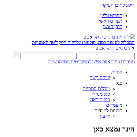
דילוג לתוכן העיקרי
תפריט עליון
תפריט ראשי
תוכן ראשי
המסלול לעיצוב במה, קולנוע וטלוויזיה
הפקולטה לאמנויות
אוניברסיטת תל אביב
מערכת פניות
אזור אישי לסטודנטים.יות
להרשמה
אודות
יצירת קשר
סגל
מנהלת התכנית
סגל מנהלי
סגל הוראה
מועמדים
תכניות לימודים
ידיעון
הינך נמצא כאן