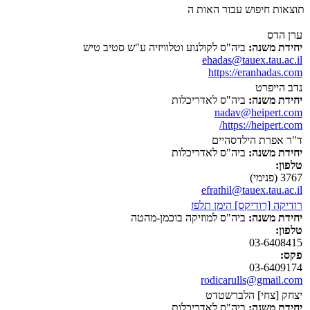
תוצאות חיפוש עבור האות ה
ערן הדס
יחידת משנה:
ביה"ס לקולנוע וטלוויזיה ע"ש סטיב טיש
ehadas@tauex.tau.ac.il
https://eranhadas.com
נדב הייפרט
יחידת משנה:
ביה"ס לאדריכלות
nadav@heipert.com
https://heipert.com/
ד"ר אפרת הילדסהיים
יחידת משנה:
ביה"ס לאדריכלות
טלפון:
3767 (פנימי)
efrathil@tauex.tau.ac.il
רודיקה [רודיקס] הימן תלפז
יחידת משנה:
ביה"ס למוזיקה בוכמן-מהטה
טלפון:
03-6408415
פקס:
03-6409174
rodicarulls@gmail.com
יצחק [צחי] הלברשטדט
יחידת משנה:
ביה"ס לאדריכלות