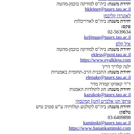
יחידת משנה:
ביה"ס למוזיקה בוכמן-מהטה
bkleiner@tauex.tau.ac.il
לאונרדו קליכמן
יחידת משנה:
ביה"ס לאדריכלות
פקס:
02-5639634
kelijman@tauex.tau.ac.il
איל קלס
יחידת משנה:
ביה"ס למוזיקה בוכמן-מהטה
ekless@post.tau.ac.il
https://www.eyalkless.com
ילנה קלריך דרץ'
יחידת משנה:
התכנית הרב-תחומית באמנויות
elenake@tauex.tau.ac.il
ד"ר קאזוקו קמדה מדר
יחידת משנה:
חוג לתולדות האמנות
kazukok@tauex.tau.ac.il
פרופ' חנן אלברט [חנן] קמינסקי
יחידת משנה:
ביה"ס לקולנוע וטלוויזיה ע"ש סטיב טיש
טלפון:
03-6409898
kaminski@tauex.tau.ac.il
https://www.hanankaminski.com