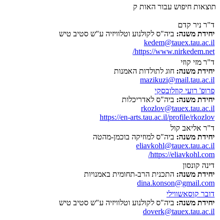
תוצאות חיפוש עבור האות ק
ד"ר ניר קדם
יחידת משנה:
ביה"ס לקולנוע וטלוויזיה ע"ש סטיב טיש
kedem@tauex.tau.ac.il
https://www.nirkedem.net/
ד"ר מזי קוזי
יחידת משנה:
חוג לתולדות האמנות
mazikuzi@mail.tau.ac.il
פרופ' רועי קוזלובסקי
יחידת משנה:
ביה"ס לאדריכלות
rkozlov@tauex.tau.ac.il
https://en-arts.tau.ac.il/profile/rkozlov
ד"ר אליאב קול
יחידת משנה:
ביה"ס למוזיקה בוכמן-מהטה
eliavkohl@tauex.tau.ac.il
https://eliavkohl.com/
דינה קונסון
יחידת משנה:
התכנית הרב-תחומית באמנויות
dina.konson@gmail.com
דובר קוסאשווילי
יחידת משנה:
ביה"ס לקולנוע וטלוויזיה ע"ש סטיב טיש
doverk@tauex.tau.ac.il