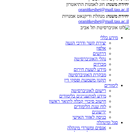
יחידת משנה:
חוג לאמנות התיאטרון
oranitkeshet@mail.tau.ac.il
יחידת משנה:
מנהלת ודיקנאט אמנויות
oranitkeshet@mail.tau.ac.il
מידע כללי
יצירת קשר ודרכי הגעה
אלפון
דרושים
נהלי האוניברסיטה
מכרזים
מידע לשעת חירום
מבקרת האוניברסיטה
תקנון משמעת ופסקי דין
לימודים
רישום לאוניברסיטה
מידע למתעניינים בלימודים
חישוב סיכויי קבלה לתואר ראשון
לוח שנת הלימודים
ידיעונים
כניסה לאזור האישי
סגל ומינהלה
אגפים ומשרדי מינהלה