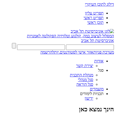
דילוג לתוכן העיקרי
תפריט עליון
תפריט ראשי
תוכן ראשי
המסלול לעיצוב במה, קולנוע וטלוויזיה
הפקולטה לאמנויות
אוניברסיטת תל אביב
מערכת פניות
אזור אישי לסטודנטים.יות
להרשמה
אודות
יצירת קשר
סגל
מנהלת התכנית
סגל מנהלי
סגל הוראה
מועמדים
תכניות לימודים
ידיעון
הינך נמצא כאן