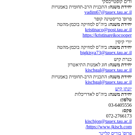
ודים קופטייבסקי
יחידת משנה:
התכנית הרב-תחומית באמנויות
vadim67@tauex.tau.ac.il
פרופ' כריסטינה קופר
יחידת משנה:
ביה"ס למוזיקה בוכמן-מהטה
kristinaco@post.tau.ac.il
https://kristinareikocooper
יורי קיסין
יחידת משנה:
ביה"ס למוזיקה בוכמן-מהטה
bigkisya73@tauex.tau.ac.il
כנרת קיש
יחידת משנה:
חוג לאמנות התיאטרון
kischgal@tauex.tau.ac.il
יחידת משנה:
התכנית הרב-תחומית באמנויות
kischgal@tauex.tau.ac.il
יונתן קיש
יחידת משנה:
ביה"ס לאדריכלות
טלפון:
03-6405556
פקס:
072-2766173
kischjon@tauex.tau.ac.il
https://www.jkisch.com/
פרופ' בוריס קליינר