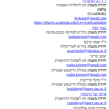
ד"ר לב קפיטיקין
יחידת משנה:
חוג לתולדות האמנות
טלפון:
03-6408482
levkapit@gmail.com
https://telaviv.academia.edu/LevArieKapitaikin
נעמי קפלן
יחידת משנה:
ביה"ס למוזיקה בוכמן-מהטה
kplanneomi@gmail.com
ד"ר אסף קרבס
יחידת משנה:
ביה"ס לאדריכלות
assaf.krebs@shenkar.ac.il
יעקב קריגר
יחידת משנה:
חוג לאמנות התיאטרון
yasha.krieger@gmail.com
יחידת משנה:
מנהלת ודיקנאט אמנויות
yasha.krieger@gmail.com
ד"ר מיכל קרייזברג
יחידת משנה:
מנהלת ודיקנאט אמנויות
kraizberg@tauex.tau.ac.il
פרופ' יעל קרמסקי
יחידת משנה:
חוג לאמנות התיאטרון
cramskya@tauex.tau.ac.il
אורנית קשת אדלשטיין