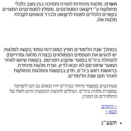
הערה:
מלגות מיוחדות לעזרה ותמיכה בגין מצב כלכלי
מחולקות ע"י דקנאט הסטודנטים. מומלץ לסטודנטים המצויים
בקשיים כלכליים לפנות לדקנאט ולברר זכאותם לקבלת
מלגות אלו.
במהלך שנת הלימודים תפיץ המזכירות טפסי בקשה למלגות.
יש להגיש את הטפסים הממולאים (בצורה מלאה ומדוייקת)
להנהלת ביה"ס במועד שיקבע ויפורסם. בקשות שיושו לאחר
המועד שיפורסם לא יובאו לדיון. ועדת מלגות מיוחדת,
בראשות ראש ביה"ס, תדון בבקשות והמלגות מחולקות
לאחר תום שנת הלימודים.
סטודנטים במעמד מיוחד בביה"ס יהיו זכאים גם הם לתמיכה
במסגרת מלגות ביה"ס. הנהלים להגשת הבקשות זהים לאלו של
התלמידים מן המניין.
< הקודם
הבא >
תשע"ג