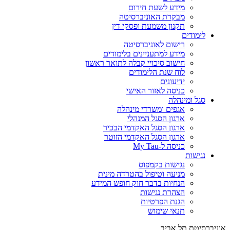
מידע לשעת חירום
מבקרת האוניברסיטה
תקנון משמעת ופסקי דין
לימודים
רישום לאוניברסיטה
מידע למתעניינים בלימודים
חישוב סיכויי קבלה לתואר ראשון
לוח שנת הלימודים
ידיעונים
כניסה לאזור האישי
סגל ומינהלה
אגפים ומשרדי מינהלה
ארגון הסגל המנהלי
ארגון הסגל האקדמי הבכיר
ארגון הסגל האקדמי הזוטר
כניסה ל-My Tau
נגישות
נגישות בקמפוס
מניעה וטיפול בהטרדה מינית
הנחיות בדבר חוק חופש המידע
הצהרת נגישות
הגנת הפרטיות
תנאי שימוש
אוניברסיטת תל אביב