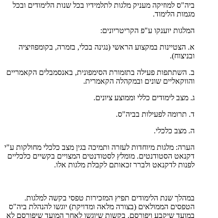
ביה"ס למוזיקה מעניק מלגות לתלמידיו בכל שנות הלימודים ובכל
מגמות הלימוד.
המלגות יוענקו ע"פ הקריטריונים:
א. הצטיינות במקצוע הראשי (נגינה בכלי, בזמרה, בקומפוזיציה
ובניצוח).
ב. השתתפות פעילה בתזמורת הסימפונית, באנסמבלים הקאמריים
והווקאליים שונים ובמקהלה הקאמרית.
ג. מצב לימודים כללי וממוצע ציונים.
ד. תרומה לפעילות בביה"ס.
ה. מצב כלכלי.
הערה: מלגות מיוחדות לעזרה ותמיכה בגין מצב כלכלי מחולקות ע"י
דקנאט הסטודנטים. מומלץ לסטודנטים המצויים בקשיים כלכליים
לפנות לדקנאט ולברר זכאותם לקבלת מלגות אלו.
במהלך שנת הלימודים תפיץ המזכירות טפסי בקשה למלגות.
הטפסים הממולאים (בצורה מלאה ומדויקת) יוגשו להנהלת ביה"ס
במועד שיקבע ויפורסם. בקשות שיוגשו לאחר המועד שיפורסם לא