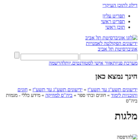
דילוג לתוכן העיקרי
תפריט עליון
תפריט ראשי
תוכן ראשי
ידיעונים
הפקולטה לאמנויות
אוניברסיטת תל אביב
מערכת פניות
אזור אישי לסטודנטים.יות
להרשמה
הינך נמצא כאן
ידיעונים תשע"ג עד תשע"ז
»
ידיעונים תשע"ג עד תשע"ז
»
חוגים
ותוכניות לימוד
»
חוגים ובתי ספר
»
ביה"ס למוזיקה
»
מידע כללי - מגמות
ביה"ס
מלגות