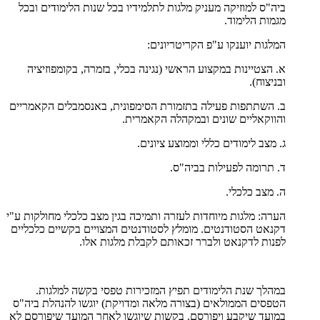
ביה"ס למוזיקה מעניק מלגות לתלמידיו בכל שנות הלימודים ובכל
מגמות הלימוד.
המלגות יוענקו ע"פ הקריטריונים:
א. הצטיינות במקצוע הראשי (נגינה בכלי, בזמרה, בקומפוזיציה
ובניצוח).
ב. השתתפות פעילה בתזמורת הסימפונית, באנסמבלים הקאמריים
והווקאליים שונים ובמקהלה הקאמרית.
ג. מצב לימודים כללי וממוצע ציונים.
ד. תרומה לפעילות בביה"ס.
ה. מצב כלכלי.
הערה: מלגות מיוחדות לעזרה ותמיכה בגין מצב כלכלי מחולקות ע"י
דקנאט הסטודנטים. מומלץ לסטודנטים המצויים בקשיים כלכליים
לפנות לדקנאט ולברר זכאותם לקבלת מלגות אלו.
במהלך שנת הלימודים תפיץ המזכירות טפסי בקשה למלגות.
הטפסים הממולאים (בצורה מלאה ומדויקת) יוגשו להנהלת ביה"ס
במועד שיקבע ויפורסם. בקשות שיוגשו לאחר המועד שיפורסם לא