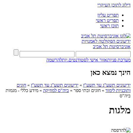
דילוג לתוכן העיקרי
תפריט עליון
תפריט ראשי
תוכן ראשי
ידיעונים
הפקולטה לאמנויות
אוניברסיטת תל אביב
מערכת פניות
אזור אישי לסטודנטים.יות
להרשמה
הינך נמצא כאן
ידיעונים תשע"ג עד תשע"ז
»
ידיעונים תשע"ג עד תשע"ז
»
חוגים
ותוכניות לימוד
»
חוגים ובתי ספר
»
ביה"ס למוזיקה
»
מידע כללי - מגמות
ביה"ס
מלגות