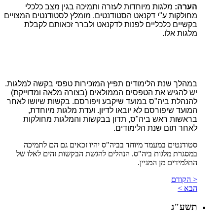
הערה:
מלגות מיוחדות לעזרה ותמיכה בגין מצב כלכלי
מחולקות ע"י דקנאט הסטודנטים. מומלץ לסטודנטים המצויים
בקשיים כלכליים לפנות לדקנאט ולברר זכאותם לקבלת
מלגות אלו.
במהלך שנת הלימודים תפיץ המזכירות טפסי בקשה למלגות.
יש להגיש את הטפסים הממולאים (בצורה מלאה ומדוייקת)
להנהלת ביה"ס במועד שיקבע ויפורסם. בקשות שיושו לאחר
המועד שיפורסם לא יובאו לדיון. ועדת מלגות מיוחדת,
בראשות ראש ביה"ס, תדון בבקשות והמלגות מחולקות
לאחר תום שנת הלימודים.
סטודנטים במעמד מיוחד בביה"ס יהיו זכאים גם הם לתמיכה
במסגרת מלגות ביה"ס. הנהלים להגשת הבקשות זהים לאלו של
התלמידים מן המניין.
< הקודם
הבא >
תשע"ג