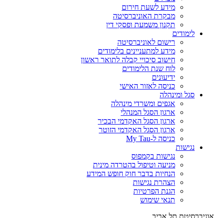
מידע לשעת חירום
מבקרת האוניברסיטה
תקנון משמעת ופסקי דין
לימודים
רישום לאוניברסיטה
מידע למתעניינים בלימודים
חישוב סיכויי קבלה לתואר ראשון
לוח שנת הלימודים
ידיעונים
כניסה לאזור האישי
סגל ומינהלה
אגפים ומשרדי מינהלה
ארגון הסגל המנהלי
ארגון הסגל האקדמי הבכיר
ארגון הסגל האקדמי הזוטר
כניסה ל-My Tau
נגישות
נגישות בקמפוס
מניעה וטיפול בהטרדה מינית
הנחיות בדבר חוק חופש המידע
הצהרת נגישות
הגנת הפרטיות
תנאי שימוש
אוניברסיטת תל אביב