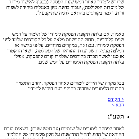
שיחדש לימודיו לאחר חמש שנות הפסקה (בכפוף לאישור מיוחד
של מוסדות הפקולטה), יעבור בחינת מיון באנגלית ביחידה לשפות
זרות, וילמד בקורסים בהתאם לרמה שתיקבע לו.
כאמור, אם עלתה תקופת הפסקת לימודיו של תלמיד על חמש
שנים קלנדריות, תחול התיישנות מלאה על כל הקורסים שלמד לפני
הפסקת לימודיו. עם זאת, במקרים מיוחדים, על-פי בקשה או
המלצה מנומקת של ועדת ההוראה של הפקולטה, רשאי הרקטור
או סגנו לאשר הכרה בקורסים שנלמדו קודם להפסקה, אפילו
עלתה תקופת הפסקת הלימודים על חמש שנים.
בכל מקרה של חידוש לימודים לאחר הפסקה, יחויב התלמיד
בתכנית הלימודים שתהיה בתוקף בעת חידוש לימודיו.
< הקודם
הבא >
תשע"ג
לאחר הפסקת לימודים של שנתיים (עד חמש שנים), רשאית ועדת
ההוראה של החוג להחיל התיישנות על חלק מלימודיו של התלמיד