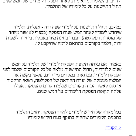
ולחייבו בהשלמות מתאימות. לאחר הפסקת לימודים של חמש שנים
תחול התיישנות על כל לימודיו של התלמיד.
כמו-כן, תחול התיישנות על לימודי שפה זרה - אנגלית. תלמיד
שיחדש לימודיו לאחר חמש שנות הפסקה (בכפוף לאישור מיוחד
של מוסדות הפקולטה), יעבור בחינת מיון באנגלית ביחידה לשפות
זרות, וילמד בקורסים בהתאם לרמה שתיקבע לו.
כאמור, אם עלתה תקופת הפסקת לימודיו של תלמיד על חמש
שנים קלנדריות, תחול התיישנות מלאה על כל הקורסים שלמד לפני
הפסקת לימודיו. עם זאת, במקרים מיוחדים, על-פי בקשה או
המלצה מנומקת של ועדת ההוראה של הפקולטה, רשאי הרקטור
או סגנו לאשר הכרה בקורסים שנלמדו קודם להפסקה, אפילו
עלתה תקופת הפסקת הלימודים על חמש שנים.
בכל מקרה של חידוש לימודים לאחר הפסקה, יחויב התלמיד
בתכנית הלימודים שתהיה בתוקף בעת חידוש לימודיו.
< הקודם