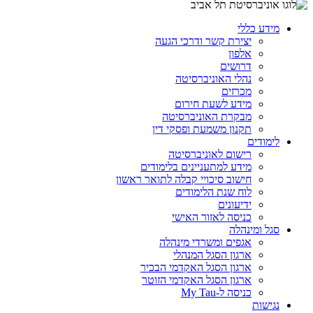
מידע כללי
יצירת קשר ודרכי הגעה
אלפון
דרושים
נהלי האוניברסיטה
מכרזים
מידע לשעת חירום
מבקרת האוניברסיטה
תקנון משמעת ופסקי דין
לימודים
רישום לאוניברסיטה
מידע למתעניינים בלימודים
חישוב סיכויי קבלה לתואר ראשון
לוח שנת הלימודים
ידיעונים
כניסה לאזור האישי
סגל ומינהלה
אגפים ומשרדי מינהלה
ארגון הסגל המנהלי
ארגון הסגל האקדמי הבכיר
ארגון הסגל האקדמי הזוטר
כניסה ל-My Tau
נגישות