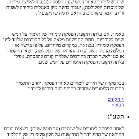
שיחדש לימודיו לאחר חמש שנות הפסקה (בכפוף לאישור מיוחד
של מוסדות הפקולטה), יעבור בחינת מיון באנגלית ביחידה לשפות
זרות, וילמד בקורסים בהתאם לרמה שתיקבע לו.
כאמור, אם עלתה תקופת הפסקת לימודיו של תלמיד על חמש
שנים קלנדריות, תחול התיישנות מלאה על כל הקורסים שלמד לפני
הפסקת לימודיו. עם זאת, במקרים מיוחדים, על-פי בקשה או
המלצה מנומקת של ועדת ההוראה של הפקולטה, רשאי הרקטור
או סגנו לאשר הכרה בקורסים שנלמדו קודם להפסקה, אפילו
עלתה תקופת הפסקת הלימודים על חמש שנים.
בכל מקרה של חידוש לימודים לאחר הפסקה, יחויב התלמיד
בתכנית הלימודים שתהיה בתוקף בעת חידוש לימודיו.
< הקודם
הבא >
תשע"ג
לאחר הפסקת לימודים של שנתיים (עד חמש שנים), רשאית ועדת
ההוראה של החוג להחיל התיישנות על חלק מלימודיו של התלמיד