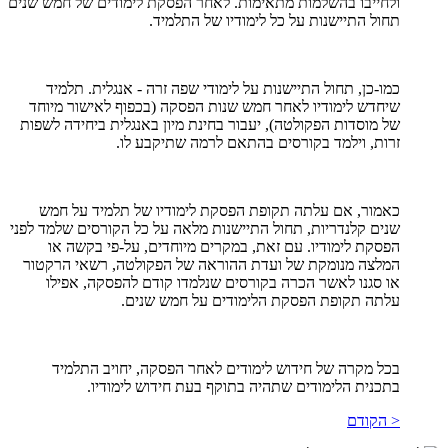
ולחייבו בהשלמות מתאימות. לאחר הפסקת לימודים של חמש שנים
תחול התיישנות על כל לימודיו של התלמיד.
כמו-כן, תחול התיישנות על לימודי שפה זרה - אנגלית. תלמיד
שיחדש לימודיו לאחר חמש שנות הפסקה (בכפוף לאישור מיוחד
של מוסדות הפקולטה), יעבור בחינת מיון באנגלית ביחידה לשפות
זרות, וילמד בקורסים בהתאם לרמה שתיקבע לו.
כאמור, אם עלתה תקופת הפסקת לימודיו של תלמיד על חמש
שנים קלנדריות, תחול התיישנות מלאה על כל הקורסים שלמד לפני
הפסקת לימודיו. עם זאת, במקרים מיוחדים, על-פי בקשה או
המלצה מנומקת של ועדת ההוראה של הפקולטה, רשאי הרקטור
או סגנו לאשר הכרה בקורסים שנלמדו קודם להפסקה, אפילו
עלתה תקופת הפסקת הלימודים על חמש שנים.
בכל מקרה של חידוש לימודים לאחר הפסקה, יחויב התלמיד
בתכנית הלימודים שתהיה בתוקף בעת חידוש לימודיו.
< הקודם