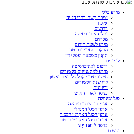
מידע כללי
יצירת קשר ודרכי הגעה
אלפון
דרושים
נהלי האוניברסיטה
מכרזים
מידע לשעת חירום
מבקרת האוניברסיטה
תקנון משמעת ופסקי דין
לימודים
רישום לאוניברסיטה
מידע למתעניינים בלימודים
חישוב סיכויי קבלה לתואר ראשון
לוח שנת הלימודים
ידיעונים
כניסה לאזור האישי
סגל ומינהלה
אגפים ומשרדי מינהלה
ארגון הסגל המנהלי
ארגון הסגל האקדמי הבכיר
ארגון הסגל האקדמי הזוטר
כניסה ל-My Tau
נגישות