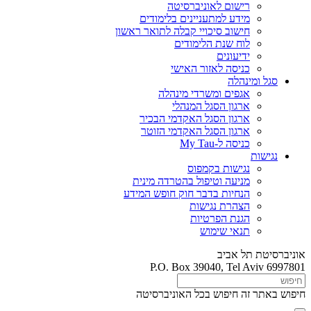
רישום לאוניברסיטה
מידע למתעניינים בלימודים
חישוב סיכויי קבלה לתואר ראשון
לוח שנת הלימודים
ידיעונים
כניסה לאזור האישי
סגל ומינהלה
אגפים ומשרדי מינהלה
ארגון הסגל המנהלי
ארגון הסגל האקדמי הבכיר
ארגון הסגל האקדמי הזוטר
כניסה ל-My Tau
נגישות
נגישות בקמפוס
מניעה וטיפול בהטרדה מינית
הנחיות בדבר חוק חופש המידע
הצהרת נגישות
הגנת הפרטיות
תנאי שימוש
אוניברסיטת תל אביב
P.O. Box 39040, Tel Aviv 6997801
חיפוש באתר זה
חיפוש בכל האוניברסיטה