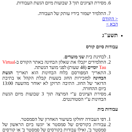
מסירת הציונים תוך 3 שבועות מיום הגשת העבודות.
התלמיד ישמור בידיו עותק של העבודה.
< הקודם
הבא >
תשע"ג
עבודות סיום קורס
לבחינת בית
שני מועדים
.
התלמידים יקבלו את שאלון הבחינה באתר הקורס ב-
Virtual
Tau
יומיים
(48 שעות) לפני מועד הגשתה.
התאריך המפורסם בלוח הבחינות הוא תאריך
הגשת
הבחינה
למזכירות החוג בשעות קבלת הקהל או בתיבת
הדואר של החוג. התיבה תרוקן לא יאוחר מהשעה 13:00
ביום ההחזרה.
מסירת הציונים ע"י המרצה תוך 3 שבועות מיום הגשת
הבחינות ע"י הסטודנטים.
עבודות בית
דפי העבודה יחולקו בשיעור האחרון של הסמסטר.
עבודות בקורסים של סמסטר א' יוגשו ביום הראשון של
סמסטר ב', ואילו עבודות בקורסים של סמסטר ב' או קורסים