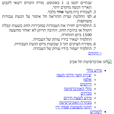
שנתיים יוגשו ב- 1 באוגוסט. מורה הקורס רשאי לקבוע
תאריך הגשה מוקדם יותר.
לעבודת בית מועד
אחד
בלבד.
לפי החלטת ועדת ההוראה חל איסור על הגשת עבודות
משותפות.
התלמידים יחזירו את העבודות במזכירות החוג בשעות קבלת
הקהל או בתיבת החוג. התיבה תרוקן לא יאוחר מהשעה
13:00 ביום ההחזרה.
התלמיד ישאיר בידיו עותק של העבודה.
מסירת הציונים תוך 3 שבועות מיום הגשת העבודות.
התלמיד ישמור בידיו עותק של העבודה.
< הקודם
מידע כללי
יצירת קשר ודרכי הגעה
אלפון
דרושים
נהלי האוניברסיטה
מכרזים
מידע לשעת חירום
מבקרת האוניברסיטה
תקנון משמעת ופסקי דין
לימודים