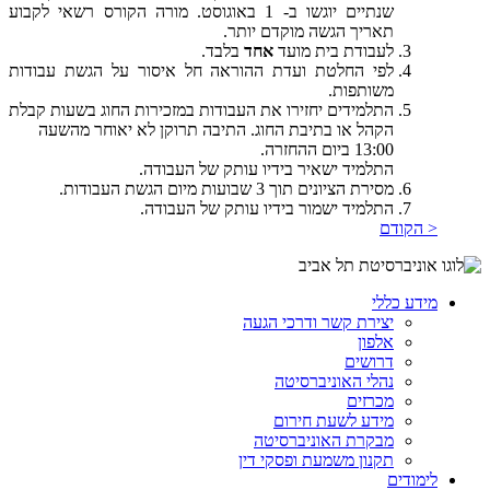
שנתיים יוגשו ב- 1 באוגוסט. מורה הקורס רשאי לקבוע
תאריך הגשה מוקדם יותר.
לעבודת בית מועד
אחד
בלבד.
לפי החלטת ועדת ההוראה חל איסור על הגשת עבודות
משותפות.
התלמידים יחזירו את העבודות במזכירות החוג בשעות קבלת
הקהל או בתיבת החוג. התיבה תרוקן לא יאוחר מהשעה
13:00 ביום ההחזרה.
התלמיד ישאיר בידיו עותק של העבודה.
מסירת הציונים תוך 3 שבועות מיום הגשת העבודות.
התלמיד ישמור בידיו עותק של העבודה.
< הקודם
מידע כללי
יצירת קשר ודרכי הגעה
אלפון
דרושים
נהלי האוניברסיטה
מכרזים
מידע לשעת חירום
מבקרת האוניברסיטה
תקנון משמעת ופסקי דין
לימודים