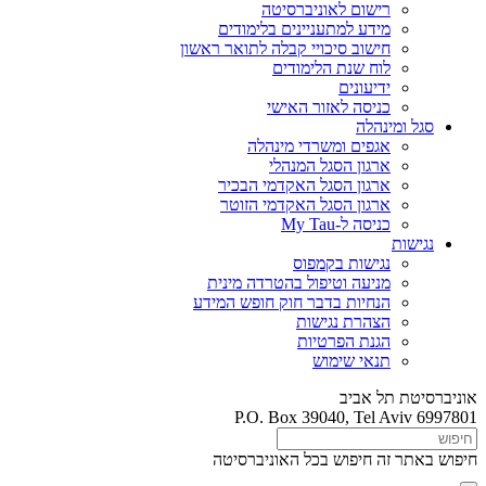
רישום לאוניברסיטה
מידע למתעניינים בלימודים
חישוב סיכויי קבלה לתואר ראשון
לוח שנת הלימודים
ידיעונים
כניסה לאזור האישי
סגל ומינהלה
אגפים ומשרדי מינהלה
ארגון הסגל המנהלי
ארגון הסגל האקדמי הבכיר
ארגון הסגל האקדמי הזוטר
כניסה ל-My Tau
נגישות
נגישות בקמפוס
מניעה וטיפול בהטרדה מינית
הנחיות בדבר חוק חופש המידע
הצהרת נגישות
הגנת הפרטיות
תנאי שימוש
אוניברסיטת תל אביב
P.O. Box 39040, Tel Aviv 6997801
חיפוש באתר זה
חיפוש בכל האוניברסיטה