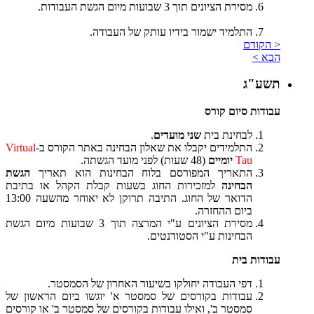
מסירת הציונים תוך 3 שבועות מיום הגשת העבודות.
התלמיד ישמור בידיו עותק של העבודה.
< הקודם
הבא >
תשע"ג
עבודות סיום קורס
לבחינת בית
שני מועדים
.
התלמידים יקבלו את שאלון הבחינה באתר הקורס ב-
Virtual
Tau
יומיים
(48 שעות) לפני מועד הגשתה.
התאריך המפורסם בלוח הבחינות הוא תאריך
הגשת
הבחינה
למזכירות החוג בשעות קבלת הקהל או בתיבת
הדואר של החוג. התיבה תרוקן לא יאוחר מהשעה 13:00
ביום ההחזרה.
מסירת הציונים ע"י המרצה תוך 3 שבועות מיום הגשת
הבחינות ע"י הסטודנטים.
עבודות בית
דפי העבודה יחולקו בשיעור האחרון של הסמסטר.
עבודות בקורסים של סמסטר א' יוגשו ביום הראשון של
סמסטר ב', ואילו עבודות בקורסים של סמסטר ב' או קורסים