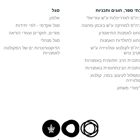
תי ספר, חוגים ותכניות
סגל
יה"ס לאדריכלות ע"ש עזריאלי
אלפון
יה"ס למוזיקה ע"ש בוכמן-מהטה
סגל אקדמי - לפי יחידות
חוג לאמנות התיאטרון
מורים, חוקרים ועוזרי הוראה
חוג לתולדות האמנות
סגל מנהלי
יה"ס לקולנוע וטלוויזיה ע"ש
הדוקטורנטיות.ים של הפקולטה
טיב טיש
לאמנויות
תכנית הרב תחומית באמנויות
תכנית הבינתחומית באמנויות
מסלול לעיצוב במה, קולנוע
טלוויזיה
ימודי משחק