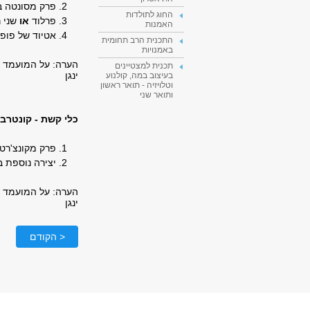
2. פרק מסונטה באופי מנוגד
החוג לתולדות
3. פרלוד
או
שני ר
האמנות
4. אטיוד של פופר או יצירה וירטואוזית
התכנית הרב תחומית
באמנויות
הערה:
על המועמד ל
תכנית למצטיינים
ינגן
בעיצוב במה, קולנוע
וטלויזיה - תואר ראשון
ותואר שני
כלי קשת - קונטרב
1. פרק מקונצ'רטו
2. יצירה נוספת באופי מנוגד
הערה:
על המועמד ל
ינגן
< הקודם