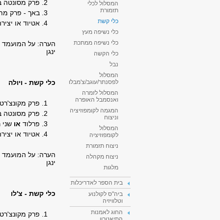
2. פרק מסונטה באופי מנוגד
המסלול לכלי
תזמורת
3. באך - פרק מתוך אחת הסונטות או הפרטיטות
כלי קשת
4. אטיוד או יצירה וירטואוזית קצרה
כלי נשיפה מעץ
כלי נשיפה ממתכת
הערה:
על המועמד ל
ינגן
כלי הקשה
נבל
המסלול
כלי קשת - ויולה
לפסנתר/עוגב/צ'מבלו
המסלול לזמרה
ואנסמבל האופרה
1. פרק מקונצ'רטו
המגמה לקומפוזיציה
2. פרק מסונטה באופי מנוגד
וניצוח
3. פרלוד
או
שני ר
המסלול
4. אטיוד או יצירה וירטואוזית
לקומפוזיציה
ניצוח תזמורת
הערה:
על המועמד ל
ניצוח מקהלה
ינגן
מלגות
בית הספר לאדריכלות
כלי קשת - צ'לו
ביה"ס לקולנוע
וטלוויזיה
החוג לאמנות
1. פרק מקונצ'רטו
התיאטרון