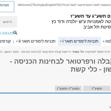
מערכת פ
טים
שער לסגל האקדמי
שער לסגל מנהלי
TAU
English
mytau
Welcome2TAU
ם
תשע"ג עד תשע"ז
חיפוש
ה לאמנויות
ע"ש יולנדה ודוד כץ
סיטת תל אביב
חיפוש באתר ז
לטה
תכניות לימודים תואר I
תכניות לימודים תואר II
קורסים
|
>
בית הספר למוזיקה
>
כלי קשת
> דרישות קבלה ורפרטואר לבחינות הכניסה - תואר ראשון - כ
לה ורפרטואר לבחינות הכניסה -
ן - כלי קשת
תשע"ז
תשע"ד-תשע"ו