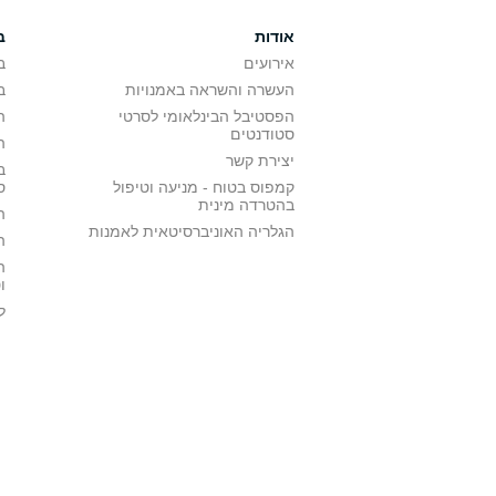
אודות
ב
אירועים
ב
העשרה והשראה באמנויות
ב
הפסטיבל הבינלאומי לסרטי
ה
סטודנטים
ה
יצירת קשר
ב
קמפוס בטוח - מניעה וטיפול
ס
בהטרדה מינית
ה
הגלריה האוניברסיטאית לאמנות
ה
ה
ו
ל