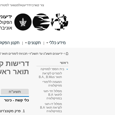
תוכן
תפריט
צור קשר
בית
ידיעון
אלפון
שער לסטודנ
עליון
ראשי
ידיעוני
הפקולט
אוניבר
מידע כללי
תקנונים
תקנון הפקו
|
|
הינך נמצא כאן
>
ידיעונים תשע"ג עד תשע"ז
>
תכניות לימודים תואר I
דרישות קב
ראשי
בית הספר למוזיקה
תואר ראשו
לימודים לקראת
תואר B.A., B.Mus
המגמה ללימודי
מוזיקולוגיה
מסלול חד-חוגי
תשע"ח
לתואר B.A
במוזיקולוגיה
כלי קשת - כינור
מסלול דו-חוגי
לקראת תואר B.A
1. פרק מקונצ'רטו
במוזיקולוגיה