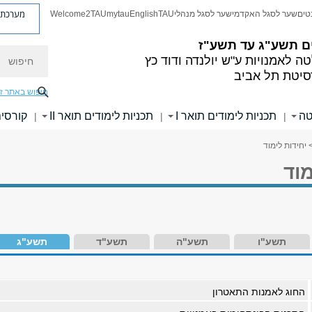
מערכת פ
טים
שער לסגל האקדמי
שער לסגל מנהלי
TAU
English
mytau
Welcome2TAU
ם
תשע"ג עד תשע"ז
חיפוש
ה לאמנויות
ע"ש יולנדה ודוד כץ
סיטת תל אביב
חיפוש באתר ז
טה
תכניות לימודים תואר I
תכניות לימודים תואר II
קורסי
|
|
|
 יחידות לימוד
מוד
תשע"ו
תשע"ה
תשע"ד
תשע"ג
החוג לאמנות התאטרון