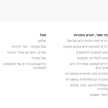
תי ספר, חוגים ותכניות
סגל
יה"ס לאדריכלות ע"ש עזריאלי
אלפון
יה"ס למוזיקה ע"ש בוכמן-מהטה
סגל אקדמי - לפי יחידות
חוג לאמנות התיאטרון
מורים, חוקרים ועוזרי הוראה
חוג לתולדות האמנות
סגל מנהלי
יה"ס לקולנוע וטלוויזיה ע"ש
הדוקטורנטיות.ים של הפקולטה
טיב טיש
לאמנויות
תכנית הרב תחומית באמנויות
תכנית הבינתחומית באמנויות
מסלול לעיצוב במה, קולנוע
טלוויזיה
ימודי משחק