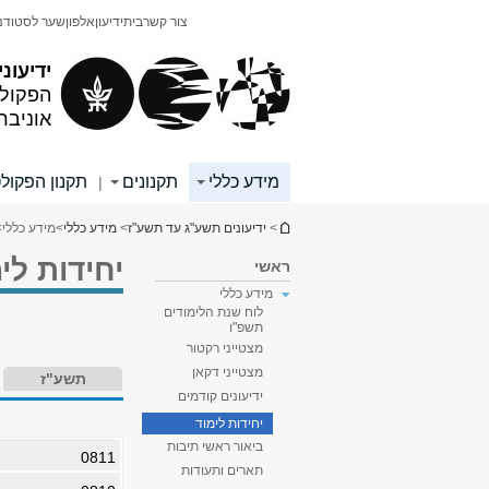
תוכן
תפריט
צור קשר
בית
ידיעון
אלפון
שער לסטודנ
עליון
ראשי
ידיעוני
הפקולט
אוניבר
מידע כללי
תקנונים
תקנון הפקול
|
הינך נמצא כאן
>
ידיעונים תשע"ג עד תשע"ז
>
מידע כללי
>
מידע כללי
>
יחידות לי
ראשי
מידע כללי
לוח שנת הלימודים
תשפ"ו
מצטייני רקטור
מצטייני דקאן
תשע"ז
ידיעונים קודמים
יחידות לימוד
ביאור ראשי תיבות
0811
תארים ותעודות