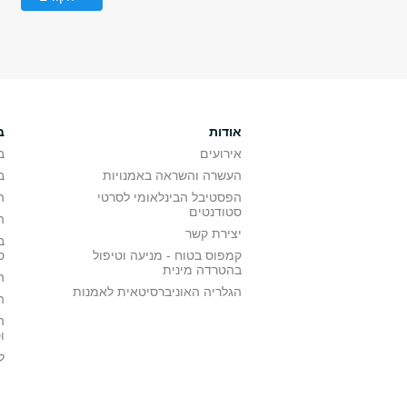
אודות
ב
אירועים
ב
העשרה והשראה באמנויות
ב
הפסטיבל הבינלאומי לסרטי
ה
סטודנטים
ה
יצירת קשר
ב
קמפוס בטוח - מניעה וטיפול
ס
בהטרדה מינית
ה
הגלריה האוניברסיטאית לאמנות
ה
ה
ו
ל