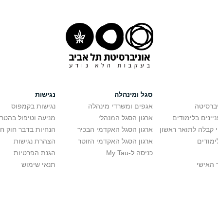
סגל ומינהלה
נגישות
יברסיטה
אגפים ומשרדי מינהלה
נגישות בקמפוס
יינים בלימודים
ארגון הסגל המנהלי
מניעה וטיפול בהטר
י קבלה לתואר ראשון
ארגון הסגל האקדמי הבכיר
הנחיות בדבר חוק ח
ימודים
ארגון הסגל האקדמי הזוטר
הצהרת נגישות
כניסה ל-My Tau
הגנת הפרטיות
 האישי
תנאי שימוש