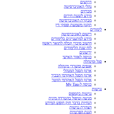
דרושים
נהלי האוניברסיטה
מכרזים
מידע לשעת חירום
מבקרת האוניברסיטה
תקנון משמעת ופסקי דין
לימודים
רישום לאוניברסיטה
מידע למתעניינים בלימודים
חישוב סיכויי קבלה לתואר ראשון
לוח שנת הלימודים
ידיעונים
כניסה לאזור האישי
סגל ומינהלה
אגפים ומשרדי מינהלה
ארגון הסגל המנהלי
ארגון הסגל האקדמי הבכיר
ארגון הסגל האקדמי הזוטר
כניסה ל-My Tau
נגישות
נגישות בקמפוס
מניעה וטיפול בהטרדה מינית
הנחיות בדבר חוק חופש המידע
הצהרת נגישות
הגנת הפרטיות