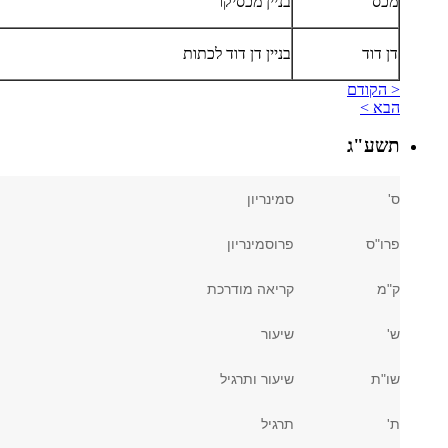
מכס
בניין מכסיקו
דן דוד
בניין דן דוד לכתות
< הקודם
הבא >
תשע"ג
ס'
סמינריון
פרו"ס
פרוסמינריון
ק"מ
קריאה מודרכת
ש'
שיעור
שו"ת
שיעור ותרגיל
ת'
תרגיל