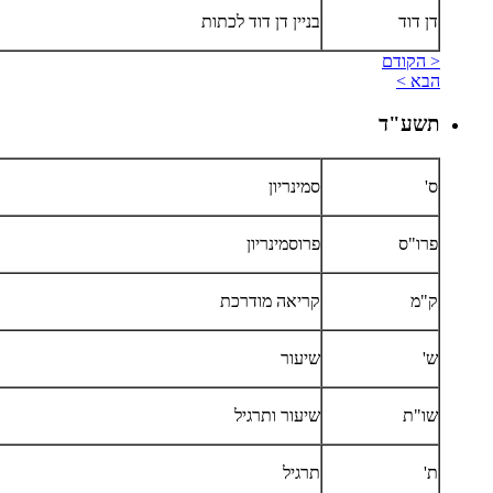
דן דוד
בניין דן דוד לכתות
< הקודם
הבא >
תשע"ד
ס'
סמינריון
פרו"ס
פרוסמינריון
ק"מ
קריאה מודרכת
ש'
שיעור
שו"ת
שיעור ותרגיל
ת'
תרגיל