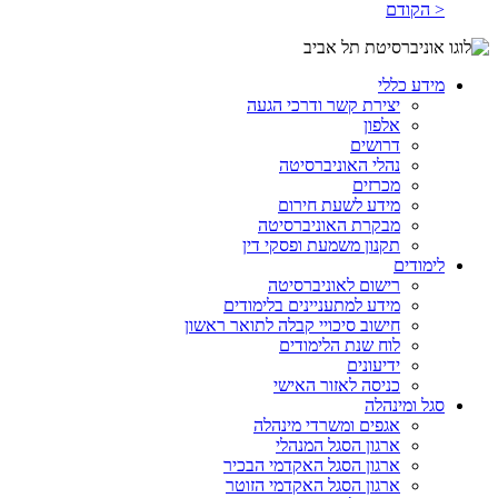
< הקודם
מידע כללי
יצירת קשר ודרכי הגעה
אלפון
דרושים
נהלי האוניברסיטה
מכרזים
מידע לשעת חירום
מבקרת האוניברסיטה
תקנון משמעת ופסקי דין
לימודים
רישום לאוניברסיטה
מידע למתעניינים בלימודים
חישוב סיכויי קבלה לתואר ראשון
לוח שנת הלימודים
ידיעונים
כניסה לאזור האישי
סגל ומינהלה
אגפים ומשרדי מינהלה
ארגון הסגל המנהלי
ארגון הסגל האקדמי הבכיר
ארגון הסגל האקדמי הזוטר