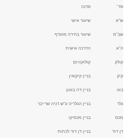
סד'
סדנה
ש"א
שיעור אישי
שב"מ
שיעור בחירה מועדף
ה"א
הדרכה אישית
קולק
קולוקוויום
קיק
בניין קיקואין
בוט
בניין דה בוטון
גלר
בניין הגלריה ע"ש דניה שרייבר
מכס
בניין מכסיקו
דן דוד
בניין דן דוד לכתות