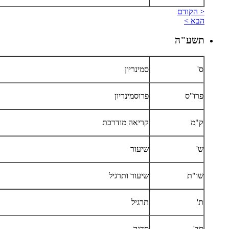
< הקודם
הבא >
תשע"ה
ס'
סמינריון
פרו"ס
פרוסמינריון
ק"מ
קריאה מודרכת
ש'
שיעור
שו"ת
שיעור ותרגיל
ת'
תרגיל
סד'
סדנה