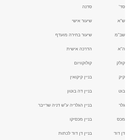
סד'
סדנה
ש"א
שיעור אישי
שב"מ
שיעור בחירה מועדף
ה"א
הדרכה אישית
קולק
קולוקוויום
קיק
בניין קיקואין
בוט
בניין דה בוטון
גלר
בניין הגלריה ע"ש דניה שרייבר
מכס
בניין מכסיקו
דן דוד
בניין דן דוד לכתות