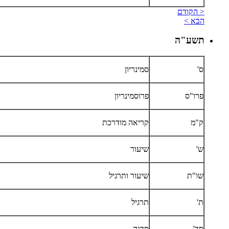
< הקודם
הבא >
תשע"ה
ס'
סמינריון
פרו"ס
פרוסמינריון
ק"מ
קריאה מודרכת
ש'
שיעור
שו"ת
שיעור ותרגיל
ת'
תרגיל
סד'
סדנה