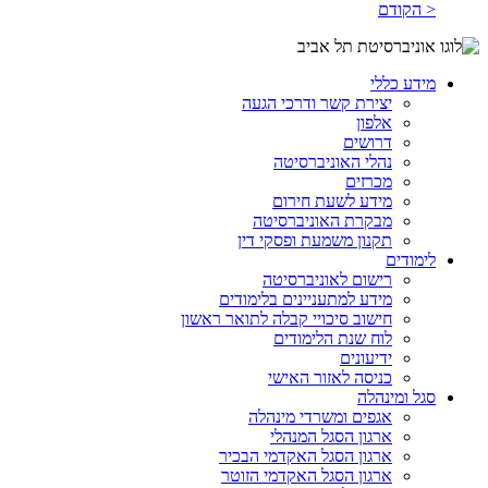
< הקודם
מידע כללי
יצירת קשר ודרכי הגעה
אלפון
דרושים
נהלי האוניברסיטה
מכרזים
מידע לשעת חירום
מבקרת האוניברסיטה
תקנון משמעת ופסקי דין
לימודים
רישום לאוניברסיטה
מידע למתעניינים בלימודים
חישוב סיכויי קבלה לתואר ראשון
לוח שנת הלימודים
ידיעונים
כניסה לאזור האישי
סגל ומינהלה
אגפים ומשרדי מינהלה
ארגון הסגל המנהלי
ארגון הסגל האקדמי הבכיר
ארגון הסגל האקדמי הזוטר