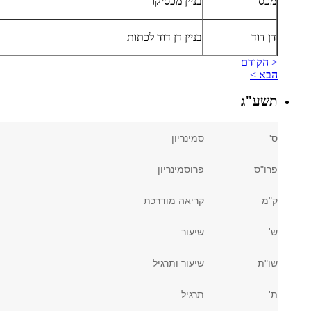
מכס
בניין מכסיקו
דן דוד
בניין דן דוד לכתות
< הקודם
הבא >
תשע"ג
ס'
סמינריון
פרו"ס
פרוסמינריון
ק"מ
קריאה מודרכת
ש'
שיעור
שו"ת
שיעור ותרגיל
ת'
תרגיל