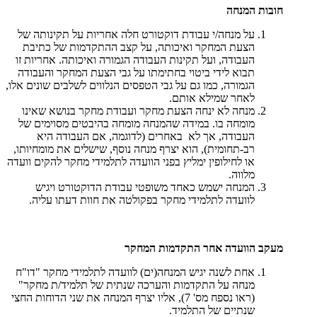
חובות המנחה
על מנחה/י עבודת דוקטורט חלה אחריות על תקינותה של
הצעת המחקר ואיכותה, על קצב ההתקדמות של כתיבת
העבודה, ועל תקינות העבודה הגמורה ואיכותה. אחריות זו
תבוא לידי ביטוי בחתימתו על גבי הצעת המחקר והעבודה
הגמורה, כמו גם על גבי הטפסים הנלווים לשלבים שונים אלו,
לאחר שמילא אותם.
מנחה לא ינחה הצעת מחקר ועבודת מחקר בנושא שאינו
מומחה בו. במידה שהמנחה מומחה בהיבטים מסוימים של
העבודה, אך לא באחרים (לדוגמה, אם העבודה היא
רב-תחומית), הוא יצרף מנחה נוסף, שישלים את מומחיותו,
או לחילופין ימליץ בפני הוועדה לתלמידי מחקר להקים וועדה
מלווה.
המנחה ישמש כאחד משופטי עבודת הדוקטורט ויגיש
לוועדה לתלמידי מחקר בפקולטה את חוות דעתו עליה.
מעקב הוועדה אחר התקדמות המחקר
אחת לשנה יגיש המנחה(ים) לוועדה לתלמידי מחקר "דו"ח
מנחה על התקדמות והערכה שנתית של תלמיד/ת מחקר"
(ראו נספח מס' 7), אליו יצרף המנחה את שני הדוחות החצי
שנתיים של התלמיד.