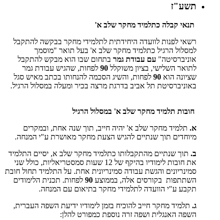
תשע"ז
תנאי קבלה כתלמיד מחקר שלב א'
רשאי לפנות לוועדה היחידתית לתלמידי מחקר בבקשה להתקבל
למסלול הרגיל כתלמיד מחקר שלב א' בעל תואר "מוסמך
אוניברסיטה"
עם עבודת גמר
בתחום שבו הוא מבקש להתקבל
לתואר השלישי, בציון משוקלל
90
לפחות, שהגיש עבודת גמר
שציונה הוא
90
לפחות, והשיג הסכמה להנחותו בכתב מאיש סגל
באוניברסיטת תל אביב בדרגת מרצה בכיר ומעלה במסלול הרגיל.
חובות תלמיד מחקר שלב א' במסלול הרגיל
א.
תלמיד מחקר שלב א' יהיה חייב, תוך שנה אחת, ובמקרים
מיוחדים תוך שנתיים להגיש הצעת מחקר מאושרת ע"י המנחה.
ב.
תוך שנתיים מהתקבלותו כתלמיד מחקר שלב א, יסיים התלמיד
את חובות לימודיו בהיקף של 12 שעות סמסטריאליות, כולל שני
סמינריונים והגשת עבודה סמינריונית אחת. על התלמיד תחול חובת
השתתפות בקורסים אלה, בממוצע
90
לפחות. תכנית הלימודים
תקבע ע"י הוועדה לתלמידי מחקר בתיאום עם המנחה.
ג.
תלמיד מחקר חייב להוכיח בזמן לימודיו ידיעת השפה העברית,
השפה האנגלית ושפה זרה נוספת כמפורט להלן: