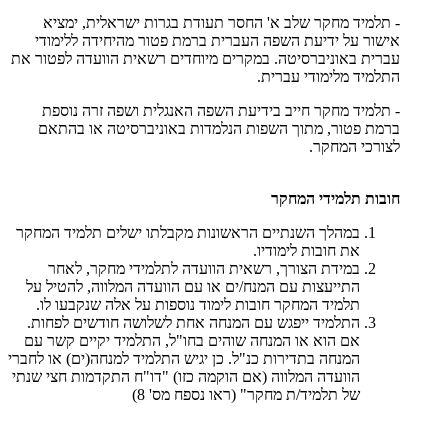
- תלמיד מחקר שלב א' החסר תעודת בגרות ישראלית, ימציא
אישור על ידיעת השפה העברית ברמת פטור מהיחידה ללימודי
עברית באוניברסיטה. במקרים מיוחדים רשאית הוועדה לפטור את
התלמיד מלימודי עברית.
- תלמיד מחקר חייב בידיעת השפה האנגלית ושפה זרה נוספת
ברמת פטור, מתוך השפות הנלמדות באוניברסיטה או בהתאם
לצורכי המחקר.
חובות תלמידי המחקר
במהלך השנתיים הראשונות מקבלתו ישלים תלמיד המחקר
את חובות לימודיו.
במידת הצורך, רשאית הוועדה לתלמידי מחקר, לאחר
התייעצות עם המנח/ים או עם הוועדה המלווה, להטיל על
תלמיד המחקר חובות לימוד נוספות על אלה שנקבעו לו.
התלמיד ייפגש עם המנחה אחת לשלושה חודשים לפחות.
אם הוא או המנחה שוהים בחו"ל, התלמיד יקיים קשר עם
המנחה בתדירות כנ"ל. כן יגיש התלמיד למנחה(ים) או לחברי
הוועדה המלווה (אם הוקמה כזו) "דו"ח התקדמות חצי שנתי
של תלמיד/ת מחקר" (ראו נספח מס' 8)