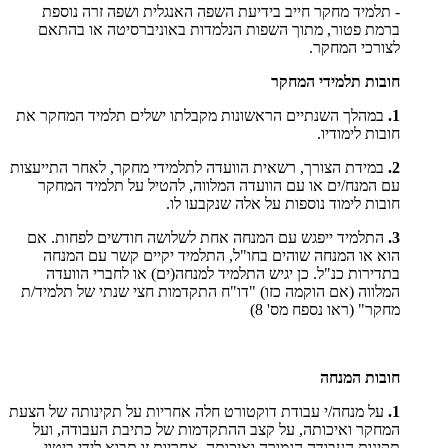
- תלמיד מחקר חייב בידיעת השפה האנגלית ושפה זרה נוספת
ברמת פטור, מתוך השפות הנלמדות באוניברסיטה או בהתאם
לצורכי המחקר.
חובות תלמידי המחקר
1.
במהלך השנתיים הראשונות מקבלתו ישלים תלמיד המחקר את
חובות לימודיו.
2.
במידת הצורך, רשאית הוועדה לתלמידי מחקר, לאחר התייעצות
עם המנח/ים או עם הוועדה המלווה, להטיל על תלמיד המחקר
חובות לימוד נוספות על אלה שנקבעו לו.
3.
התלמיד ייפגש עם המנחה אחת לשלושה חודשים לפחות. אם
הוא או המנחה שוהים בחו"ל, התלמיד יקיים קשר עם המנחה
בתדירות כנ"ל. כן יגיש התלמיד למנחה(ים) או לחברי הוועדה
המלווה (אם הוקמה כזו) "דו"ח התקדמות חצי שנתי של תלמיד/ת
מחקר" (ראו נספח מס' 8)
חובות המנחה
1.
על מנחה/י עבודת דוקטורט חלה אחריות על תקינותה של הצעת
המחקר ואיכותה, על קצב ההתקדמות של כתיבת העבודה, ועל
תקינות העבודה הגמורה ואיכותה. אחריות זו תבוא לידי ביטוי