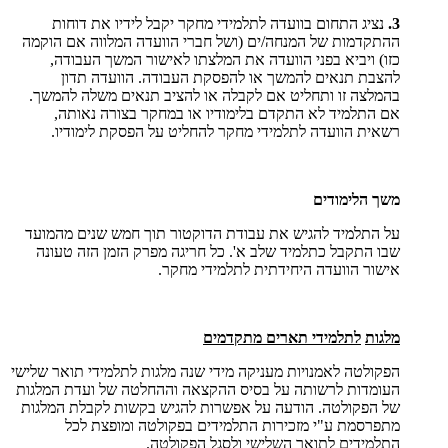
3.
נציג התחום בוועדה לתלמידי מחקר יקבל לידיו את דוחות
ההתקדמות של המנחה/ים (ושל חברי הוועדה המלווה אם הוקמה
כזו) ויביא בפני הוועדה את המלצתו לאישור המשך העבודה,
להצבת תנאים להמשך או להפסקת העבודה. הוועדה תדון
בהמלצה זו ותחליט אם לקבלה או להציב תנאים משלה להמשך.
אם התלמיד לא התקדם בלימודיו או במחקר בצורה נאותה,
רשאית הוועדה לתלמידי מחקר להחליט על הפסקת לימודיו.
משך הלימודים
על התלמיד להגיש את עבודת הדוקטור תוך חמש שנים מהמועד
שבו התקבל כתלמיד שלב א'. כל חריגה מפרק הזמן הזה טעונה
אישור הוועדה היחידתית לתלמידי מחקר.
מלגות
לתלמידי תארים מתקדמים
הפקולטה לאמנויות מעניקה מידי שנה מלגות לתלמידי תואר שלישי
העומדות לרשותה על בסיס ההקצאה וההחלטה של ועדת המלגות
של הפקולטה. הודעה על אפשרות להגיש בקשות לקבלת המלגות
מתפרסמת ע"י מזכירות התלמידים בפקולטה ומופצת לכל
התלמידים לתואר השלישי ולסגל הפקולטה.