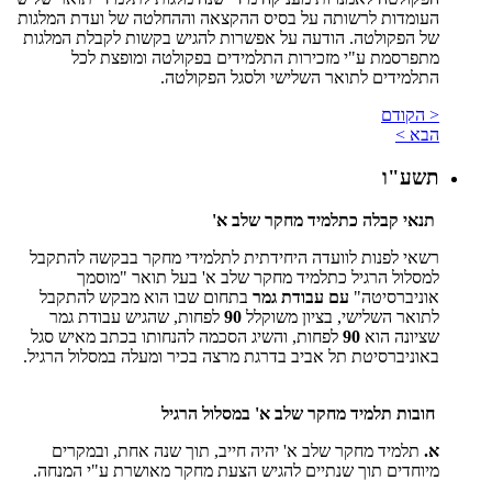
העומדות לרשותה על בסיס ההקצאה וההחלטה של ועדת המלגות
של הפקולטה. הודעה על אפשרות להגיש בקשות לקבלת המלגות
מתפרסמת ע"י מזכירות התלמידים בפקולטה ומופצת לכל
התלמידים לתואר השלישי ולסגל הפקולטה.
< הקודם
הבא >
תשע"ו
תנאי קבלה כתלמיד מחקר שלב א'
רשאי לפנות לוועדה היחידתית לתלמידי מחקר בבקשה להתקבל
למסלול הרגיל כתלמיד מחקר שלב א' בעל תואר "מוסמך
אוניברסיטה"
עם עבודת גמר
בתחום שבו הוא מבקש להתקבל
לתואר השלישי, בציון משוקלל
90
לפחות, שהגיש עבודת גמר
שציונה הוא
90
לפחות, והשיג הסכמה להנחותו בכתב מאיש סגל
באוניברסיטת תל אביב בדרגת מרצה בכיר ומעלה במסלול הרגיל.
חובות תלמיד מחקר שלב א' במסלול הרגיל
א.
תלמיד מחקר שלב א' יהיה חייב, תוך שנה אחת, ובמקרים
מיוחדים תוך שנתיים להגיש הצעת מחקר מאושרת ע"י המנחה.