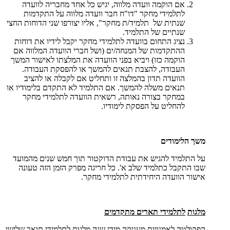
אם הוקמה וועדה מלווה, יגיש כל אחד מחבריה לוועדה
לתלמידי מחקר "דו"ח חבר וועדה מלווה על התקדמות
שנתית של תלמיד/ת מחקר", אליו יצורפו שני הדוחות החצי
שנתיים של התלמיד.
נציג התחום בוועדה לתלמידי מחקר יקבל לידיו את דוחות
ההתקדמות של המנחה/ים (ושל חברי הוועדה המלווה אם
הוקמה כזו) ויביא בפני הוועדה את המלצתו לאישור המשך
העבודה, להצבת תנאים להמשך או להפסקת העבודה.
הוועדה תדון בהמלצה זו ותחליט אם לקבלה או להציב
תנאים משלה להמשך. אם התלמיד לא התקדם בלימודיו או
במחקר בצורה נאותה, רשאית הוועדה לתלמידי מחקר
להחליט על הפסקת לימודיו.
משך הלימודים
על התלמיד להגיש את עבודת הדוקטור תוך חמש שנים מהמועד
שבו התקבל כתלמיד שלב א'. כל חריגה מפרק הזמן הזה טעונה
אישור הוועדה היחידתית לתלמידי מחקר.
מלגות
לתלמידי תארים מתקדמים
הפקולטה לאמנויות מעניקה מידי שנה מלגות לתלמידי תואר שלישי