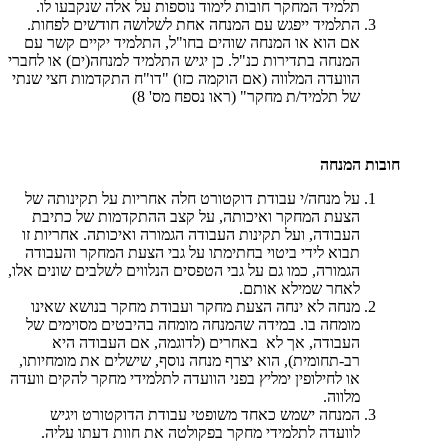
תלמיד המחקר חובות לימוד נוספות על אלה שנקבעו לו.
התלמיד ייפגש עם המנחה אחת לשלושה חודשים לפחות.
אם הוא או המנחה שוהים בחו"ל, התלמיד יקיים קשר עם
המנחה בתדירות כנ"ל. כן יגיש התלמיד למנחה(ים) או לחברי
הוועדה המלווה (אם הוקמה כזו) "דו"ח התקדמות חצי שנתי
של תלמיד/ת מחקר" (ראו נספח מס' 8)
חובות המנחה
על מנחה/י עבודת דוקטורט חלה אחריות על תקינותה של
הצעת המחקר ואיכותה, על קצב ההתקדמות של כתיבת
העבודה, ועל תקינות העבודה הגמורה ואיכותה. אחריות זו
תבוא לידי ביטוי בחתימתו על גבי הצעת המחקר והעבודה
הגמורה, כמו גם על גבי הטפסים הנלווים לשלבים שונים אלו,
לאחר שמילא אותם.
מנחה לא ינחה הצעת מחקר ועבודת מחקר בנושא שאינו
מומחה בו. במידה שהמנחה מומחה בהיבטים מסוימים של
העבודה, אך לא באחרים (לדוגמה, אם העבודה היא
רב-תחומית), הוא יצרף מנחה נוסף, שישלים את מומחיותו,
או לחילופין ימליץ בפני הוועדה לתלמידי מחקר להקים וועדה
מלווה.
המנחה ישמש כאחד משופטי עבודת הדוקטורט ויגיש
לוועדה לתלמידי מחקר בפקולטה את חוות דעתו עליה.