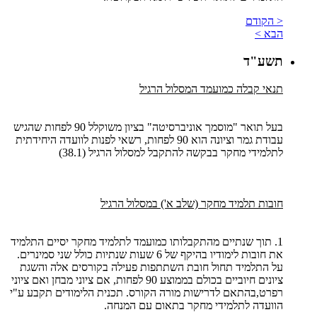
< הקודם
הבא >
תשע"ד
תנאי קבלה כמועמד המסלול הרגיל
בעל תואר "מוסמך אוניברסיטה" בציון משוקלל 90 לפחות שהגיש
עבודת גמר וציונה הוא 90 לפחות, רשאי לפנות לוועדה היחידתית
לתלמידי מחקר בבקשה להתקבל למסלול הרגיל (38.1)
חובות תלמיד מחקר (שלב א') במסלול הרגיל
1. תוך שנתיים מהתקבלותו כמועמד לתלמיד מחקר יסיים התלמיד
את חובות לימודיו בהיקף של 6 שעות שנתיות כולל שני סמינרים.
על התלמיד תחול חובת השתתפות פעילה בקורסים אלה והשגת
ציונים חיוביים בכולם בממוצע 90 לפחות, אם ציוני מבחן ואם ציוני
רפרט,בהתאם לדרישות מורה הקורס. תכנית הלימודים תקבע ע"י
הוועדה לתלמידי מחקר בתאום עם המנחה.