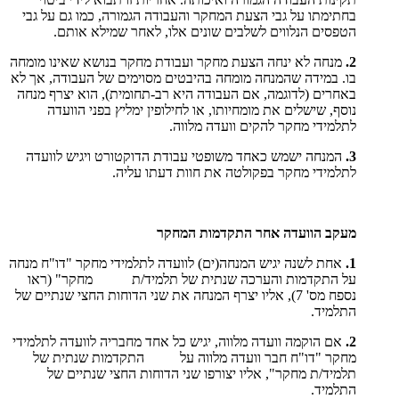
בחתימתו על גבי הצעת המחקר והעבודה הגמורה, כמו גם על גבי
הטפסים הנלווים לשלבים שונים אלו, לאחר שמילא אותם.
2.
מנחה לא ינחה הצעת מחקר ועבודת מחקר בנושא שאינו מומחה
בו. במידה שהמנחה מומחה בהיבטים מסוימים של העבודה, אך לא
באחרים (לדוגמה, אם העבודה היא רב-תחומית), הוא יצרף מנחה
נוסף, שישלים את מומחיותו, או לחילופין ימליץ בפני הוועדה
לתלמידי מחקר להקים וועדה מלווה.
3.
המנחה ישמש כאחד משופטי עבודת הדוקטורט ויגיש לוועדה
לתלמידי מחקר בפקולטה את חוות דעתו עליה.
מעקב הוועדה אחר התקדמות המחקר
1.
אחת לשנה יגיש המנחה(ים) לוועדה לתלמידי מחקר "דו"ח מנחה
על התקדמות והערכה שנתית של תלמיד/ת מחקר" (ראו
נספח מס' 7), אליו יצרף המנחה את שני הדוחות החצי שנתיים של
התלמיד.
2.
אם הוקמה וועדה מלווה, יגיש כל אחד מחבריה לוועדה לתלמידי
מחקר "דו"ח חבר וועדה מלווה על התקדמות שנתית של
תלמיד/ת מחקר", אליו יצורפו שני הדוחות החצי שנתיים של
התלמיד.