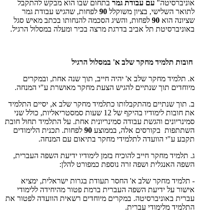
אוניברסיטה"
עם עבודת גמר
בתחום שבו הוא מבקש להתקבל
לתואר השלישי, בציון משוקלל
90
לפחות, שהגיש עבודת גמר
שציונה הוא
90
לפחות, והשיג הסכמה להנחותו בכתב מאיש סגל
באוניברסיטת תל אביב בדרגת מרצה בכיר ומעלה במסלול הרגיל.
חובות תלמיד מחקר שלב א' במסלול הרגיל
א. תלמיד מחקר שלב א' יהיה חייב, תוך שנה אחת, ובמקרים
מיוחדים תוך שנתיים להגיש הצעת מחקר מאושרת ע"י המנחה.
ב. תוך שנתיים מהתקבלותו כתלמיד מחקר שלב א, יסיים התלמיד
את חובות לימודיו בהיקף של 12 שעות סמסטריאליות, כולל שני
סמינריונים והגשת עבודה סמינריונית אחת. על התלמיד תחול חובת
השתתפות בקורסים אלה, בממוצע
90
לפחות. תכנית הלימודים
תקבע ע"י הוועדה לתלמידי מחקר בתיאום עם המנחה.
ג. תלמיד מחקר חייב להוכיח בזמן לימודיו ידיעת השפה העברית,
השפה האנגלית ושפה זרה נוספת כמפורט להלן:
- תלמיד מחקר שלב א' החסר תעודת בגרות ישראלית, ימציא
אישור על ידיעת השפה העברית ברמת פטור מהיחידה ללימודי
עברית באוניברסיטה. במקרים מיוחדים רשאית הוועדה לפטור את
התלמיד מלימודי עברית.