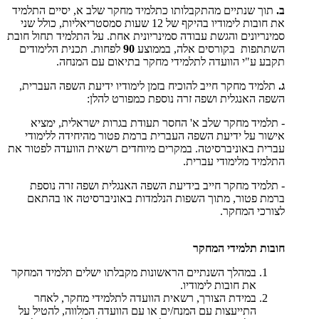
ב.
תוך שנתיים מהתקבלותו כתלמיד מחקר שלב א, יסיים התלמיד
את חובות לימודיו בהיקף של 12 שעות סמסטריאליות, כולל שני
סמינריונים והגשת עבודה סמינריונית אחת. על התלמיד תחול חובת
השתתפות בקורסים אלה, בממוצע
90
לפחות. תכנית הלימודים
תקבע ע"י הוועדה לתלמידי מחקר בתיאום עם המנחה.
ג.
תלמיד מחקר חייב להוכיח בזמן לימודיו ידיעת השפה העברית,
השפה האנגלית ושפה זרה נוספת כמפורט להלן:
- תלמיד מחקר שלב א' החסר תעודת בגרות ישראלית, ימציא
אישור על ידיעת השפה העברית ברמת פטור מהיחידה ללימודי
עברית באוניברסיטה. במקרים מיוחדים רשאית הוועדה לפטור את
התלמיד מלימודי עברית.
- תלמיד מחקר חייב בידיעת השפה האנגלית ושפה זרה נוספת
ברמת פטור, מתוך השפות הנלמדות באוניברסיטה או בהתאם
לצורכי המחקר.
חובות תלמידי המחקר
במהלך השנתיים הראשונות מקבלתו ישלים תלמיד המחקר
את חובות לימודיו.
במידת הצורך, רשאית הוועדה לתלמידי מחקר, לאחר
התייעצות עם המנח/ים או עם הוועדה המלווה, להטיל על