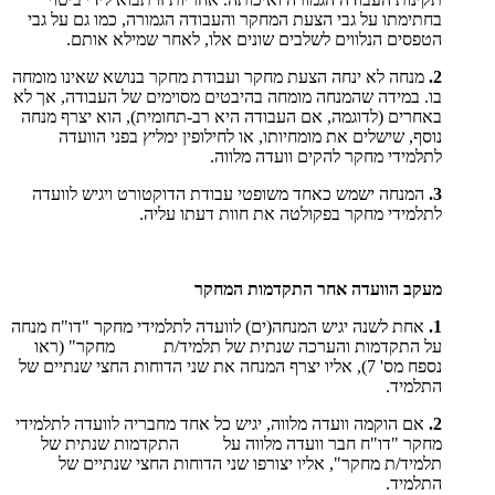
בחתימתו על גבי הצעת המחקר והעבודה הגמורה, כמו גם על גבי
הטפסים הנלווים לשלבים שונים אלו, לאחר שמילא אותם.
2.
מנחה לא ינחה הצעת מחקר ועבודת מחקר בנושא שאינו מומחה
בו. במידה שהמנחה מומחה בהיבטים מסוימים של העבודה, אך לא
באחרים (לדוגמה, אם העבודה היא רב-תחומית), הוא יצרף מנחה
נוסף, שישלים את מומחיותו, או לחילופין ימליץ בפני הוועדה
לתלמידי מחקר להקים וועדה מלווה.
3.
המנחה ישמש כאחד משופטי עבודת הדוקטורט ויגיש לוועדה
לתלמידי מחקר בפקולטה את חוות דעתו עליה.
מעקב הוועדה אחר התקדמות המחקר
1.
אחת לשנה יגיש המנחה(ים) לוועדה לתלמידי מחקר "דו"ח מנחה
על התקדמות והערכה שנתית של תלמיד/ת מחקר" (ראו
נספח מס' 7), אליו יצרף המנחה את שני הדוחות החצי שנתיים של
התלמיד.
2.
אם הוקמה וועדה מלווה, יגיש כל אחד מחבריה לוועדה לתלמידי
מחקר "דו"ח חבר וועדה מלווה על התקדמות שנתית של
תלמיד/ת מחקר", אליו יצורפו שני הדוחות החצי שנתיים של
התלמיד.