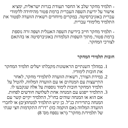
- תלמיד מחקר שלב א' החסר תעודת בגרות ישראלית, ימציא
אישור על ידיעת השפה העברית ברמת פטור מהיחידה ללימודי
עברית באוניברסיטה. במקרים מיוחדים רשאית הוועדה לפטור את
התלמיד מלימודי עברית.
- תלמיד מחקר חייב בידיעת השפה האנגלית ושפה זרה נוספת
ברמת פטור, מתוך השפות הנלמדות באוניברסיטה או בהתאם
לצורכי המחקר.
חובות תלמידי המחקר
במהלך השנתיים הראשונות מקבלתו ישלים תלמיד המחקר
את חובות לימודיו.
במידת הצורך, רשאית הוועדה לתלמידי מחקר, לאחר
התייעצות עם המנח/ים או עם הוועדה המלווה, להטיל על
תלמיד המחקר חובות לימוד נוספות על אלה שנקבעו לו.
התלמיד ייפגש עם המנחה אחת לשלושה חודשים לפחות.
אם הוא או המנחה שוהים בחו"ל, התלמיד יקיים קשר עם
המנחה בתדירות כנ"ל. כן יגיש התלמיד למנחה(ים) או לחברי
הוועדה המלווה (אם הוקמה כזו) "דו"ח התקדמות חצי שנתי
של תלמיד/ת מחקר" (ראו נספח מס' 8)