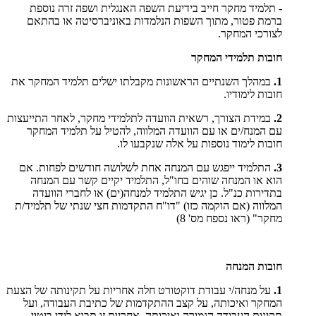
- תלמיד מחקר חייב בידיעת השפה האנגלית ושפה זרה נוספת
ברמת פטור, מתוך השפות הנלמדות באוניברסיטה או בהתאם
לצורכי המחקר.
חובות תלמידי המחקר
1.
במהלך השנתיים הראשונות מקבלתו ישלים תלמיד המחקר את
חובות לימודיו.
2.
במידת הצורך, רשאית הוועדה לתלמידי מחקר, לאחר התייעצות
עם המנח/ים או עם הוועדה המלווה, להטיל על תלמיד המחקר
חובות לימוד נוספות על אלה שנקבעו לו.
3.
התלמיד ייפגש עם המנחה אחת לשלושה חודשים לפחות. אם
הוא או המנחה שוהים בחו"ל, התלמיד יקיים קשר עם המנחה
בתדירות כנ"ל. כן יגיש התלמיד למנחה(ים) או לחברי הוועדה
המלווה (אם הוקמה כזו) "דו"ח התקדמות חצי שנתי של תלמיד/ת
מחקר" (ראו נספח מס' 8)
חובות המנחה
1.
על מנחה/י עבודת דוקטורט חלה אחריות על תקינותה של הצעת
המחקר ואיכותה, על קצב ההתקדמות של כתיבת העבודה, ועל
תקינות העבודה הגמורה ואיכותה. אחריות זו תבוא לידי ביטוי