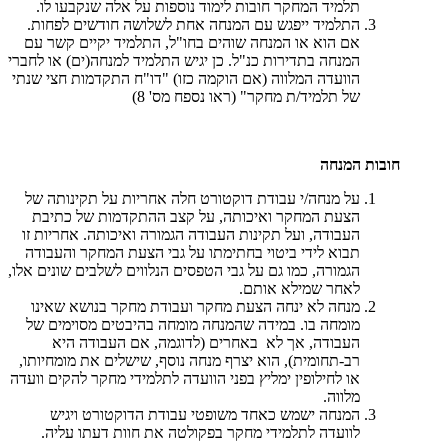
תלמיד המחקר חובות לימוד נוספות על אלה שנקבעו לו.
התלמיד ייפגש עם המנחה אחת לשלושה חודשים לפחות.
אם הוא או המנחה שוהים בחו"ל, התלמיד יקיים קשר עם
המנחה בתדירות כנ"ל. כן יגיש התלמיד למנחה(ים) או לחברי
הוועדה המלווה (אם הוקמה כזו) "דו"ח התקדמות חצי שנתי
של תלמיד/ת מחקר" (ראו נספח מס' 8)
חובות המנחה
על מנחה/י עבודת דוקטורט חלה אחריות על תקינותה של
הצעת המחקר ואיכותה, על קצב ההתקדמות של כתיבת
העבודה, ועל תקינות העבודה הגמורה ואיכותה. אחריות זו
תבוא לידי ביטוי בחתימתו על גבי הצעת המחקר והעבודה
הגמורה, כמו גם על גבי הטפסים הנלווים לשלבים שונים אלו,
לאחר שמילא אותם.
מנחה לא ינחה הצעת מחקר ועבודת מחקר בנושא שאינו
מומחה בו. במידה שהמנחה מומחה בהיבטים מסוימים של
העבודה, אך לא באחרים (לדוגמה, אם העבודה היא
רב-תחומית), הוא יצרף מנחה נוסף, שישלים את מומחיותו,
או לחילופין ימליץ בפני הוועדה לתלמידי מחקר להקים וועדה
מלווה.
המנחה ישמש כאחד משופטי עבודת הדוקטורט ויגיש
לוועדה לתלמידי מחקר בפקולטה את חוות דעתו עליה.