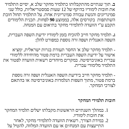
ב.
תוך שנתיים מהתקבלותו כתלמיד מחקר שלב א, יסיים התלמיד
את חובות לימודיו בהיקף של 12 שעות סמסטריאליות, כולל שני
סמינריונים והגשת עבודה סמינריונית אחת. על התלמיד תחול חובת
השתתפות בקורסים אלה, בממוצע
90
לפחות. תכנית הלימודים
תקבע ע"י הוועדה לתלמידי מחקר בתיאום עם המנחה.
ג.
תלמיד מחקר חייב להוכיח בזמן לימודיו ידיעת השפה העברית,
השפה האנגלית ושפה זרה נוספת כמפורט להלן:
- תלמיד מחקר שלב א' החסר תעודת בגרות ישראלית, ימציא
אישור על ידיעת השפה העברית ברמת פטור מהיחידה ללימודי
עברית באוניברסיטה. במקרים מיוחדים רשאית הוועדה לפטור את
התלמיד מלימודי עברית.
- תלמיד מחקר חייב בידיעת השפה האנגלית ושפה זרה נוספת
ברמת פטור, מתוך השפות הנלמדות באוניברסיטה או בהתאם
לצורכי המחקר.
חובות תלמידי המחקר
במהלך השנתיים הראשונות מקבלתו ישלים תלמיד המחקר
את חובות לימודיו.
במידת הצורך, רשאית הוועדה לתלמידי מחקר, לאחר
התייעצות עם המנח/ים או עם הוועדה המלווה, להטיל על