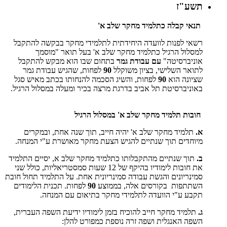
תשע"ז
תנאי קבלה כתלמיד מחקר שלב א'
רשאי לפנות לוועדה היחידתית לתלמידי מחקר בבקשה להתקבל
למסלול הרגיל כתלמיד מחקר שלב א' בעל תואר "מוסמך
אוניברסיטה"
עם עבודת גמר
בתחום שבו הוא מבקש להתקבל
לתואר השלישי, בציון משוקלל
90
לפחות, שהגיש עבודת גמר
שציונה הוא
90
לפחות, והשיג הסכמה להנחותו בכתב מאיש סגל
באוניברסיטת תל אביב בדרגת מרצה בכיר ומעלה במסלול הרגיל.
חובות תלמיד מחקר שלב א' במסלול הרגיל
א.
תלמיד מחקר שלב א' יהיה חייב, תוך שנה אחת, ובמקרים
מיוחדים תוך שנתיים להגיש הצעת מחקר מאושרת ע"י המנחה.
ב.
תוך שנתיים מהתקבלותו כתלמיד מחקר שלב א, יסיים התלמיד
את חובות לימודיו בהיקף של 12 שעות סמסטריאליות, כולל שני
סמינריונים והגשת עבודה סמינריונית אחת. על התלמיד תחול חובת
השתתפות בקורסים אלה, בממוצע
90
לפחות. תכנית הלימודים
תקבע ע"י הוועדה לתלמידי מחקר בתיאום עם המנחה.
ג.
תלמיד מחקר חייב להוכיח בזמן לימודיו ידיעת השפה העברית,
השפה האנגלית ושפה זרה נוספת כמפורט להלן: