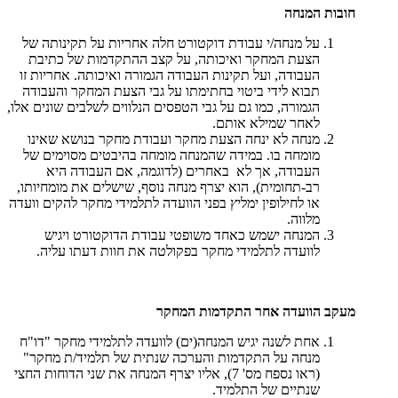
חובות המנחה
על מנחה/י עבודת דוקטורט חלה אחריות על תקינותה של
הצעת המחקר ואיכותה, על קצב ההתקדמות של כתיבת
העבודה, ועל תקינות העבודה הגמורה ואיכותה. אחריות זו
תבוא לידי ביטוי בחתימתו על גבי הצעת המחקר והעבודה
הגמורה, כמו גם על גבי הטפסים הנלווים לשלבים שונים אלו,
לאחר שמילא אותם.
מנחה לא ינחה הצעת מחקר ועבודת מחקר בנושא שאינו
מומחה בו. במידה שהמנחה מומחה בהיבטים מסוימים של
העבודה, אך לא באחרים (לדוגמה, אם העבודה היא
רב-תחומית), הוא יצרף מנחה נוסף, שישלים את מומחיותו,
או לחילופין ימליץ בפני הוועדה לתלמידי מחקר להקים וועדה
מלווה.
המנחה ישמש כאחד משופטי עבודת הדוקטורט ויגיש
לוועדה לתלמידי מחקר בפקולטה את חוות דעתו עליה.
מעקב הוועדה אחר התקדמות המחקר
אחת לשנה יגיש המנחה(ים) לוועדה לתלמידי מחקר "דו"ח
מנחה על התקדמות והערכה שנתית של תלמיד/ת מחקר"
(ראו נספח מס' 7), אליו יצרף המנחה את שני הדוחות החצי
שנתיים של התלמיד.