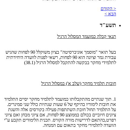
< הקודם
הבא >
תשע"ד
תנאי קבלה כמועמד המסלול הרגיל
בעל תואר "מוסמך אוניברסיטה" בציון משוקלל 90 לפחות שהגיש
עבודת גמר וציונה הוא 90 לפחות, רשאי לפנות לוועדה היחידתית
לתלמידי מחקר בבקשה להתקבל למסלול הרגיל (38.1)
חובות תלמיד מחקר (שלב א') במסלול הרגיל
1. תוך שנתיים מהתקבלותו כמועמד לתלמיד מחקר יסיים התלמיד
את חובות לימודיו בהיקף של 6 שעות שנתיות כולל שני סמינרים.
על התלמיד תחול חובת השתתפות פעילה בקורסים אלה והשגת
ציונים חיוביים בכולם בממוצע 90 לפחות, אם ציוני מבחן ואם ציוני
רפרט,בהתאם לדרישות מורה הקורס. תכנית הלימודים תקבע ע"י
הוועדה לתלמידי מחקר בתאום עם המנחה.