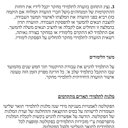
3.
נציג התחום בוועדה לתלמידי מחקר יקבל לידיו את דוחות
ההתקדמות של המנחה/ים (ושל חברי הוועדה המלווה אם הוקמה
כזו) ויביא בפני הוועדה את המלצתו לאישור המשך העבודה,
להצבת תנאים להמשך או להפסקת העבודה. הוועדה תדון
בהמלצה זו ותחליט אם לקבלה או להציב תנאים משלה להמשך.
אם התלמיד לא התקדם בלימודיו או במחקר בצורה נאותה,
רשאית הוועדה לתלמידי מחקר להחליט על הפסקת לימודיו.
משך הלימודים
על התלמיד להגיש את עבודת הדוקטור תוך חמש שנים מהמועד
שבו התקבל כתלמיד שלב א'. כל חריגה מפרק הזמן הזה טעונה
אישור הוועדה היחידתית לתלמידי מחקר.
מלגות
לתלמידי תארים מתקדמים
הפקולטה לאמנויות מעניקה מידי שנה מלגות לתלמידי תואר שלישי
העומדות לרשותה על בסיס ההקצאה וההחלטה של ועדת המלגות
של הפקולטה. הודעה על אפשרות להגיש בקשות לקבלת המלגות
מתפרסמת ע"י מזכירות התלמידים בפקולטה ומופצת לכל
התלמידים לתואר השלישי ולסגל הפקולטה.