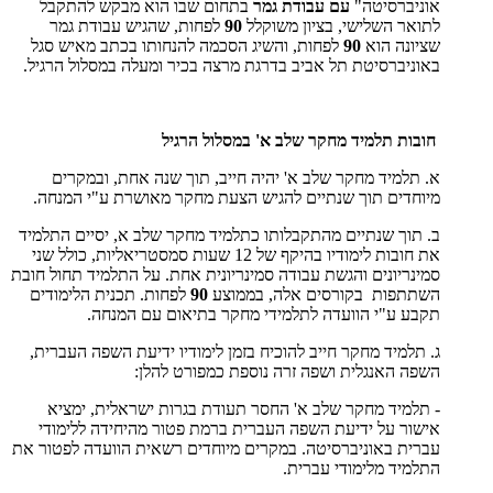
אוניברסיטה"
עם עבודת גמר
בתחום שבו הוא מבקש להתקבל
לתואר השלישי, בציון משוקלל
90
לפחות, שהגיש עבודת גמר
שציונה הוא
90
לפחות, והשיג הסכמה להנחותו בכתב מאיש סגל
באוניברסיטת תל אביב בדרגת מרצה בכיר ומעלה במסלול הרגיל.
חובות תלמיד מחקר שלב א' במסלול הרגיל
א. תלמיד מחקר שלב א' יהיה חייב, תוך שנה אחת, ובמקרים
מיוחדים תוך שנתיים להגיש הצעת מחקר מאושרת ע"י המנחה.
ב. תוך שנתיים מהתקבלותו כתלמיד מחקר שלב א, יסיים התלמיד
את חובות לימודיו בהיקף של 12 שעות סמסטריאליות, כולל שני
סמינריונים והגשת עבודה סמינריונית אחת. על התלמיד תחול חובת
השתתפות בקורסים אלה, בממוצע
90
לפחות. תכנית הלימודים
תקבע ע"י הוועדה לתלמידי מחקר בתיאום עם המנחה.
ג. תלמיד מחקר חייב להוכיח בזמן לימודיו ידיעת השפה העברית,
השפה האנגלית ושפה זרה נוספת כמפורט להלן:
- תלמיד מחקר שלב א' החסר תעודת בגרות ישראלית, ימציא
אישור על ידיעת השפה העברית ברמת פטור מהיחידה ללימודי
עברית באוניברסיטה. במקרים מיוחדים רשאית הוועדה לפטור את
התלמיד מלימודי עברית.