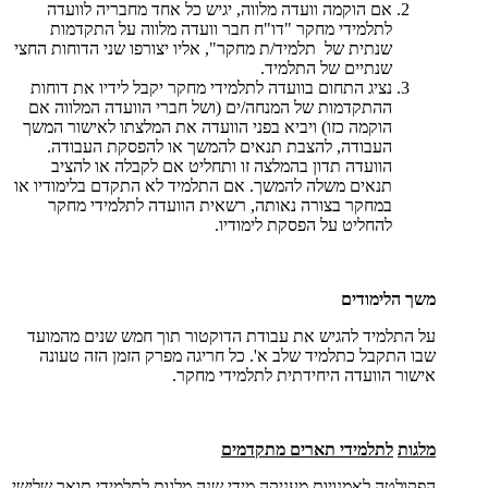
אם הוקמה וועדה מלווה, יגיש כל אחד מחבריה לוועדה
לתלמידי מחקר "דו"ח חבר וועדה מלווה על התקדמות
שנתית של תלמיד/ת מחקר", אליו יצורפו שני הדוחות החצי
שנתיים של התלמיד.
נציג התחום בוועדה לתלמידי מחקר יקבל לידיו את דוחות
ההתקדמות של המנחה/ים (ושל חברי הוועדה המלווה אם
הוקמה כזו) ויביא בפני הוועדה את המלצתו לאישור המשך
העבודה, להצבת תנאים להמשך או להפסקת העבודה.
הוועדה תדון בהמלצה זו ותחליט אם לקבלה או להציב
תנאים משלה להמשך. אם התלמיד לא התקדם בלימודיו או
במחקר בצורה נאותה, רשאית הוועדה לתלמידי מחקר
להחליט על הפסקת לימודיו.
משך הלימודים
על התלמיד להגיש את עבודת הדוקטור תוך חמש שנים מהמועד
שבו התקבל כתלמיד שלב א'. כל חריגה מפרק הזמן הזה טעונה
אישור הוועדה היחידתית לתלמידי מחקר.
מלגות
לתלמידי תארים מתקדמים
הפקולטה לאמנויות מעניקה מידי שנה מלגות לתלמידי תואר שלישי