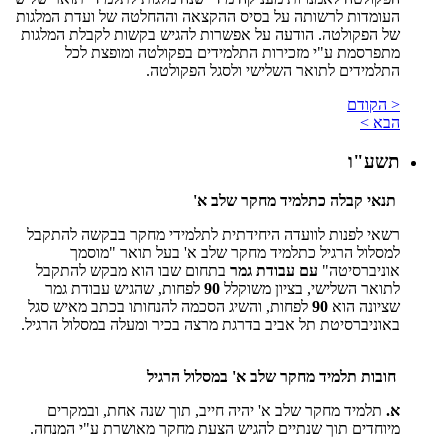
העומדות לרשותה על בסיס ההקצאה וההחלטה של ועדת המלגות
של הפקולטה. הודעה על אפשרות להגיש בקשות לקבלת המלגות
מתפרסמת ע"י מזכירות התלמידים בפקולטה ומופצת לכל
התלמידים לתואר השלישי ולסגל הפקולטה.
< הקודם
הבא >
תשע"ו
תנאי קבלה כתלמיד מחקר שלב א'
רשאי לפנות לוועדה היחידתית לתלמידי מחקר בבקשה להתקבל
למסלול הרגיל כתלמיד מחקר שלב א' בעל תואר "מוסמך
אוניברסיטה"
עם עבודת גמר
בתחום שבו הוא מבקש להתקבל
לתואר השלישי, בציון משוקלל
90
לפחות, שהגיש עבודת גמר
שציונה הוא
90
לפחות, והשיג הסכמה להנחותו בכתב מאיש סגל
באוניברסיטת תל אביב בדרגת מרצה בכיר ומעלה במסלול הרגיל.
חובות תלמיד מחקר שלב א' במסלול הרגיל
א.
תלמיד מחקר שלב א' יהיה חייב, תוך שנה אחת, ובמקרים
מיוחדים תוך שנתיים להגיש הצעת מחקר מאושרת ע"י המנחה.