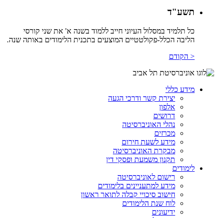
תשע"ד
כל תלמיד במסלול העיוני חייב ללמוד בשנה א' את שני קורסי
הליבה הכלל-פקולטטיים המוצעים בתכנית הלימודים באותה שנה.
< הקודם
מידע כללי
יצירת קשר ודרכי הגעה
אלפון
דרושים
נהלי האוניברסיטה
מכרזים
מידע לשעת חירום
מבקרת האוניברסיטה
תקנון משמעת ופסקי דין
לימודים
רישום לאוניברסיטה
מידע למתעניינים בלימודים
חישוב סיכויי קבלה לתואר ראשון
לוח שנת הלימודים
ידיעונים